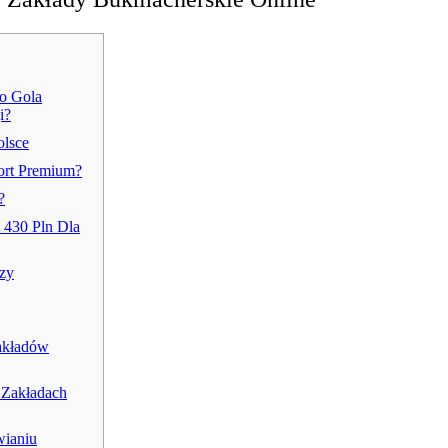
o Gola
i?
olsce
port Premium?
?
 430 Pln Dla
rzy
akładów
 Zakładach
wianiu