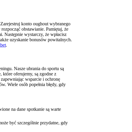
 Zarejestruj konto oughout wybranego
rozpocząć obstawianie. Pamiętaj, że
i. Następnie wystarczy, że wpłacisz
 także uzyskanie bonusów powitalnych.
bet
.
ningu. Nasze ubrania do sportu są
 które oferujemy, są zgodne z
, zapewniając wsparcie i ochronę
ów. Wiele osób popełnia błędy, gdy
ione na dane spotkanie są warte
oże być szczególnie przydatne, gdy