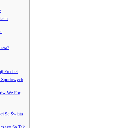
z
dach
rs
hera?
ij Freebet
w Sportowych
pów We For
ci Se Świata
aczego Są Tak