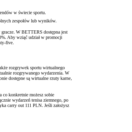
endów w świecie sportu.
gólnych zespołów lub wyników.
rzy gracze. W BETTERS dostępna jest
20%. Aby wziąć udział w promocji
ty-five.
akże rozgrywek sportu wirtualnego
aktualnie rozgrywanego wydarzenia. W
e dostępne są wirtualne rzuty karne,
na co konkretnie możesz sobie
cznie wydarzeń tenisa ziemnego, po
a carry out 111 PLN. Jeśli założysz