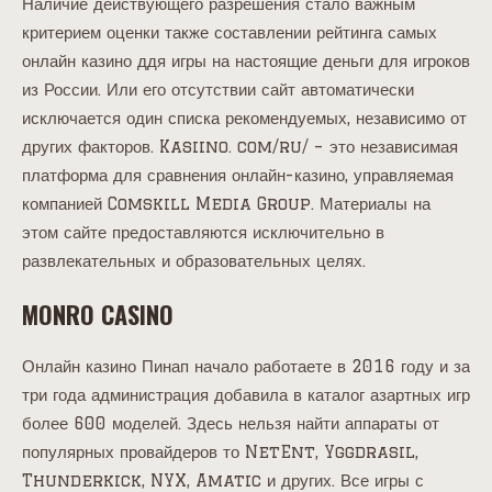
Наличие действующего разрешения стало важным
критерием оценки также составлении рейтинга самых
онлайн казино ддя игры на настоящие деньги для игроков
из России. Или его отсутствии сайт автоматически
исключается один списка рекомендуемых, независимо от
других факторов. Kasiino. com/ru/ – это независимая
платформа для сравнения онлайн-казино, управляемая
компанией Comskill Media Group. Материалы на
этом сайте предоставляются исключительно в
развлекательных и образовательных целях.
MONRO CASINO
Онлайн казино Пинап начало работаете в 2016 году и за
три года администрация добавила в каталог азартных игр
более 600 моделей. Здесь нельзя найти аппараты от
популярных провайдеров то NetEnt, Yggdrasil,
Thunderkick, NYX, Amatic и других. Все игры с