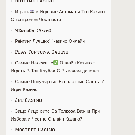
Hotline Casino
Играть
в Игровые Автоматы Топ Казино
С контролем Честности
Чeмпиoн Кaзинo
Рейтинг Лучших” “казино Онлайн
Play Fortuna Casino
Самые Надежные
Онлайн Казино –
Играть В Топ Клубах С Выводом денежек
Самые Популярные Бесплатные Слоты И
Игры Казино
Jet Casino
Защо Лицензите Са Толкова Важни При
Избора и Честно Онлайн Казино?
Mostbet Casino