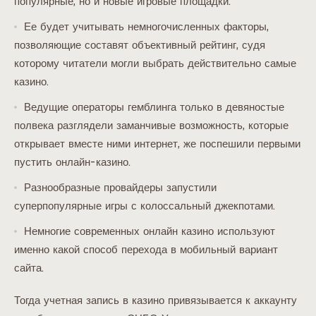
популярные, но и новые игровые площадки.
Ее будет учитывать немногочисленных факторы,
позволяющие составят объективный рейтинг, судя
которому читатели могли выбрать действительно самые
казино.
Ведущие операторы гемблинга только в девяностые
полвека разглядели заманчивые возможность, которые
открывает вместе ними интернет, же поспешили первыми
пустить онлайн-казино.
Разнообразные провайдеры запустили
суперпопулярные игры с колоссальный джекпотами.
Немногие современных онлайн казино используют
именно какой способ перехода в мобильный вариант
сайта.
Тогда учетная запись в казино привязывается к аккаунту