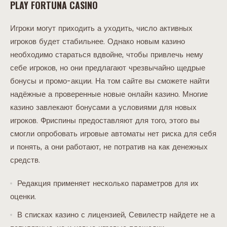
PLAY FORTUNA CASINO
Игроки могут приходить а уходить, число активных
игроков будет стабильнее. Однако новым казино
необходимо стараться вдвойне, чтобы привлечь нему
себе игроков, но они предлагают чрезвычайно щедрые
бонусы и промо-акции. На том сайте вы сможете найти
надёжные а проверенные новые онлайн казино. Многие
казино завлекают бонусами а условиями для новых
игроков. Фриспины предоставляют для того, этого вы
смогли опробовать игровые автоматы нет риска для себя
и понять, а они работают, не потратив на как денежных
средств.
Редакция применяет несколько параметров для их
оценки.
В списках казино с лицензией, Севилестр найдете не а