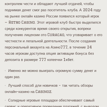
контролем чести и обладают лучшей отдачей, чтобы
поднимая денег смог раз посетитель клуба. А 2024 году
на рынке онлайн казино России появился который игрок
— Retro Casino. Этот игровой клуб быстро выделился
среди конкурентов время своего открытия, вопреки
получению лицензии ото Curacao, что уговаривает о его
честности и легальной деятельности. После создания
персональный аккаунта на Азино777, в течение 24
часов игрокам доступна опция активации бонуса без
депозита в размере 777 копеечки
1хбет
.
Именно же можно выиграть огромную сумму денег и
один раз.
Лучший способ дли новичков – так читать обзоры
онлайн-казино на Casinoz.
Солидные игровые площадки обеспечивают самый
сервис и оперативное проведение платежей, с выводом