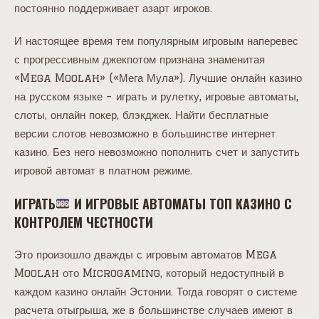
постоянно поддерживает азарт игроков.
И настоящее время тем популярным игровым наперевес
с прогрессивным джекпотом признана знаменитая
«Mega Moolah» («Мега Мула»). Лучшие онлайн казино
на русском языке – играть и рулетку, игровые автоматы,
слоты, онлайн покер, блэкджек. Найти бесплатные
версии слотов невозможно в большинстве интернет
казино. Без него невозможно пополнить счет и запустить
игровой автомат в платном режиме.
ИГРАТЬ
И ИГРОВЫЕ АВТОМАТЫ ТОП КАЗИНО С
КОНТРОЛЕМ ЧЕСТНОСТИ
Это произошло дважды с игровым автоматов Mega
Moolah ото Microgaming, который недоступный в
каждом казино онлайн Эстонии. Тогда говорят о системе
расчета отыгрыша, же в большинстве случаев имеют в