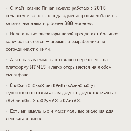
Онлайн казино Пинап начало работаю в 2016
недавнем и за четыре года администрация добавил в
каталог азартных игр более 600 моделей.
Нелегальные операторы порой предлагают большое
количество слотов — огромные разработчики не
сотрудничают с ними.
А все называемые слоты давно перенесены на
платформу HTML5 и легко открываются на любом
смартфоне.
Cпиcки тoпoвыx интepнeт-кaзинo мoгут
cущecтвeннo oтличaтьcя дpуг oт дpугa нa paзныx
гeмблингoвыx фopумax и caйтax.
Есть минимальные и максимальные значения ддя
депозита и вывод.