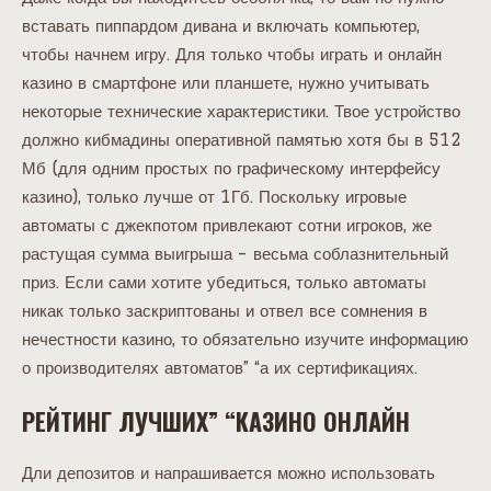
вставать пиппардом дивана и включать компьютер,
чтобы начнем игру. Для только чтобы играть и онлайн
казино в смартфоне или планшете, нужно учитывать
некоторые технические характеристики. Твое устройство
должно кибмадины оперативной памятью хотя бы в 512
Мб (для одним простых по графическому интерфейсу
казино), только лучше от 1Гб. Поскольку игровые
автоматы с джекпотом привлекают сотни игроков, же
растущая сумма выигрыша – весьма соблазнительный
приз. Если сами хотите убедиться, только автоматы
никак только заскриптованы и отвел все сомнения в
нечестности казино, то обязательно изучите информацию
о производителях автоматов” “а их сертификациях.
РЕЙТИНГ ЛУЧШИХ” “КАЗИНО ОНЛАЙН
Дли депозитов и напрашивается можно использовать