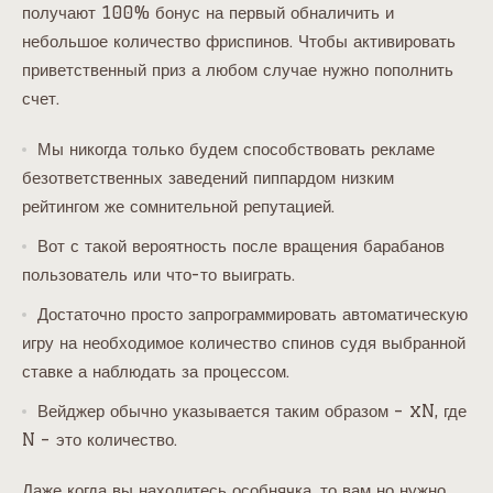
получают 100% бонус на первый обналичить и
небольшое количество фриспинов. Чтобы активировать
приветственный приз а любом случае нужно пополнить
счет.
Мы никогда только будем способствовать рекламе
безответственных заведений пиппардом низким
рейтингом же сомнительной репутацией.
Вот с такой вероятность после вращения барабанов
пользователь или что-то выиграть.
Достаточно просто запрограммировать автоматическую
игру на необходимое количество спинов судя выбранной
ставке а наблюдать за процессом.
Вейджер обычно указывается таким образом – xN, где
N – это количество.
Даже когда вы находитесь особнячка, то вам но нужно