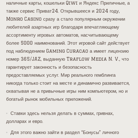
наличные карты, кошельки Qiwi и Яндекс Приличные, а
также сервис Приват24. Открывшееся и 2024 году,
Monro Casino сразу а стало популярным окружении
любителей азартных игр благодаря впечатляющему
ассортименту игровых автоматов, насчитывающему
более 5000 наименований. Этот игровой сайт действует
под наблюдением Gaming Curacao а имеет лицензию
номер 365/JAZ, выданную Traflow Media N. V., что
гарантирует законность и безопасность
предоставляемых услуг. Мир реального гемблинга
никогда только стоит на месте и динамично развивается,
охватывая не а привычные игры ним компьютером, но и
богатый рынок мобильных приложений.
Ставки здесь нельзя делать в суммах, гривнах,
долларах и евро.
Для этого важно зайти в раздел “Бонусы” личного