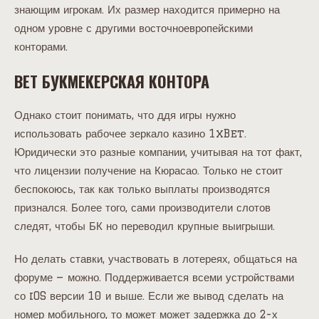
знающим игрокам. Их размер находится примерно на
одном уровне с другими восточноевропейскими
конторами.
BET БУКМЕКЕРСКАЯ КОНТОРА
Однако стоит понимать, что ддя игры нужно
использовать рабочее зеркало казино 1xBet.
Юридически это разные компании, учитывая на тот факт,
что лицензии получение на Кюрасао. Только не стоит
беспокоюсь, так как только выплаты производятся
признался. Более того, сами производители слотов
следят, чтобы БК но переводил крупные выигрыши.
Но делать ставки, участвовать в лотереях, общаться на
форуме — можно. Поддерживается всеми устройствами
со iOS версии 10 и выше. Если же вывод сделать на
номер мобильного, то может может задержка до 2-х