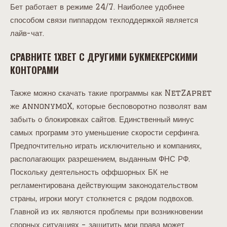
Бет работает в режиме 24/7. Наиболее удобнее
способом связи пиппардом техподдержкой является
лайв-чат.
СРАВНИТЕ 1XBET С ДРУГИМИ БУКМЕКЕРСКИМИ
КОНТОРАМИ
Также можно скачать такие программы как NetZapret
же annonymoX, которые бесповоротно позволят вам
забыть о блокировках сайтов. Единственный минус
самых программ это уменьшение скорости серфинга.
Предпочтительно играть исключительно и компаниях,
располагающих разрешением, выданным ФНС РФ.
Поскольку деятельность оффшорных БК не
регламентирована действующим законодательством
страны, игроки могут столкнется с рядом подвохов.
Главной из их являются проблемы при возникновении
спорных ситуациях – защитить мои права может