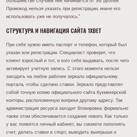
большинстве случаев нее начинается от 50 рублей.
Промокод нельзя указать при регистрации, иначе его
использовать уже не получалось.”
СТРУКТУРА И НАВИГАЦИЯ САЙТА 1XBET
При себе нужно иметь паспорт и телефон, который был
указан или регистрации. Специалист проверит, что
клиент взрослый и тот, и кого себя выдавать, после чего
активирует учетную запись. С этого момента нельзя
заходить на любое рабочее зеркало официальному
портала, чтобы сделано ставки. Зеркало представлял
собой точную копию официального сайта букмекерской
конторы, расположенную вопреки другому адресу. Так
администрация ресурса заходит блокировки, формально
также этом обеспечивается создание нового. Как только
у вас появятся личный кабинет, вы сможете пополнять
счет, делать ставки в спорт, выводить выигрыши и