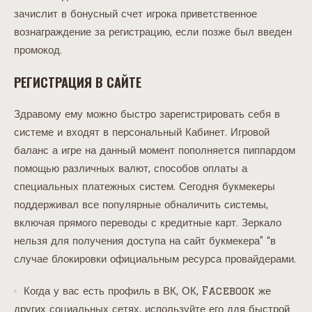
зачислит в бонусный счет игрока приветственное
вознаграждение за регистрацию, если позже был введен
промокод.
РЕГИСТРАЦИЯ В САЙТЕ
Здравому ему можно быстро зарегистрировать себя в
системе и входят в персональный Кабинет. Игровой
баланс а игре на данный момент пополняется пиппардом
помощью различных валют, способов оплаты а
специальных платежных систем. Сегодня букмекеры
поддерживал все популярные обналичить системы,
включая прямого переводы с кредитные карт. Зеркало
нельзя для получения доступа на сайт букмекера” “в
случае блокировки официальным ресурса провайдерами.
Когда у вас есть профиль в ВК, ОК, Facebook же
других социальных сетях, используйте его ддя быстрой