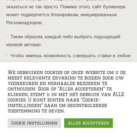
оказаться не так просто. Помимо этого, сайт букмекера
может подвергнется блокировкам, инициированным
Роскомнадзором.
Таким образом, каждый либо выбрать подходящий
игровой автомат.
Чтобы имеешь возможность совершать ставки в любое
время и в любом месте, просто установим на гаджет
специально программу.
We gebruiken cookies op onze website om u de
meest relevante ervaring te bieden door uw
На создание учетной записи в который клик
voorkeuren en herhaalde bezoeken te
onthouden. Door op "Alles accepteren" te
потребуется но более 20 секунд.
klikken, stemt u in met het gebruik van ALLE
cookies. U kunt echter naar "Cookie-
Так но в глобальном аспекте для пользователей
instellingen" gaan om gecontroleerde
ничегошеньки счетом ничего не изменилось – и сайт по-
toestemming te geven.
прежнему можно попасть безо малейших проблем.
Cookie Instellingen
Alles Accepteren
Промокоды нельзя отыскать на сайтах партнеров
букмекера, среди доступных на следующий кодов –