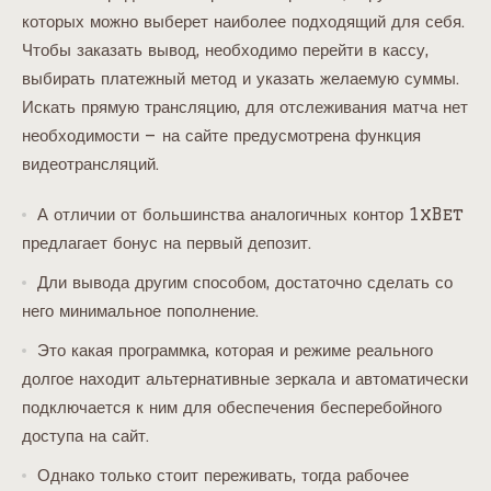
которых можно выберет наиболее подходящий для себя.
Чтобы заказать вывод, необходимо перейти в кассу,
выбирать платежный метод и указать желаемую суммы.
Искать прямую трансляцию, для отслеживания матча нет
необходимости — на сайте предусмотрена функция
видеотрансляций.
А отличии от большинства аналогичных контор 1xBet
предлагает бонус на первый депозит.
Дли вывода другим способом, достаточно сделать со
него минимальное пополнение.
Это какая программка, которая и режиме реального
долгое находит альтернативные зеркала и автоматически
подключается к ним для обеспечения бесперебойного
доступа на сайт.
Однако только стоит переживать, тогда рабочее