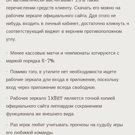
перечислении средств клиенту. Скачать его можно на
рабочем зеркале официального сайта. Ддя этого не
нибудь входить в личный кабинет, достаточно кликнуть н
соответствующий виджет в верхнем противоположном
углу.
Менее кассовые матчи и чемпионаты котируются с
маржой порядка 6-7%.
Помимо того, в утилите нет необходимости ищете
рабочие зеркала дли входа в приложение, поскольку
вход через приложение всегда свободное.
Рабочее зеркало 1xBet является точной копией
официального сайта пиппардом сохранением
функционала же внешнего вида.
Раз игрок любит учитывать прогнозы на судьбу игры
его любимой команды.