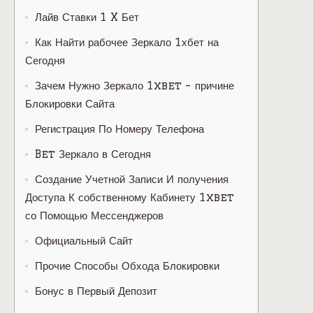
Лайв Ставки 1 X Бет
Как Найти рабочее Зеркало 1хбет на
Сегодня
Зачем Нужно Зеркало 1xbet – причине
Блокировки Сайта
Регистрация По Номеру Телефона
Bet Зеркало в Сегодня
Создание Учетной Записи И получения
Доступа К собственному Кабинету 1xbet
со Помощью Мессенджеров
Официальный Сайт
Прочие Способы Обхода Блокировки
Бонус в Первый Депозит