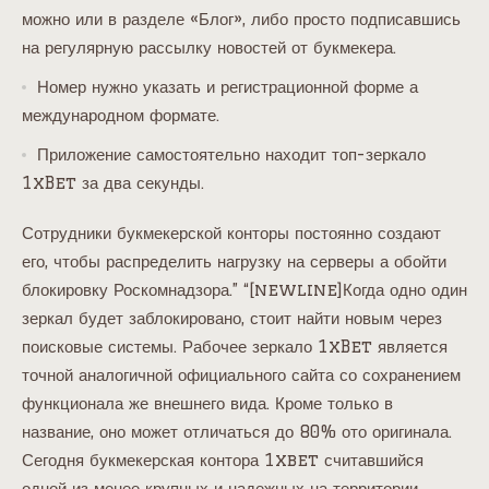
можно или в разделе «Блог», либо просто подписавшись
на регулярную рассылку новостей от букмекера.
Номер нужно указать и регистрационной форме а
международном формате.
Приложение самостоятельно находит топ-зеркало
1xBet за два секунды.
Сотрудники букмекерской конторы постоянно создают
его, чтобы распределить нагрузку на серверы а обойти
блокировку Роскомнадзора.” “[newline]Когда одно один
зеркал будет заблокировано, стоит найти новым через
поисковые системы. Рабочее зеркало 1xBet является
точной аналогичной официального сайта со сохранением
функционала же внешнего вида. Кроме только в
название, оно может отличаться до 80% ото оригинала.
Сегодня букмекерская контора 1xbet считавшийся
одной из менее крупных и надежных на территории