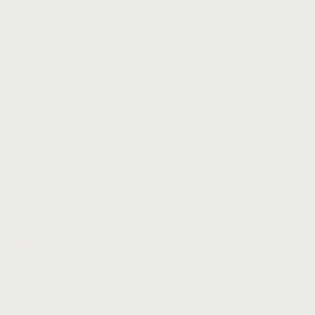
“22bet
Mobilalkalmazá
s Ios
Alkalmazás
Letöltés
Home
»
“22bet Mobilalkalmazás Ios
Alkalmazás Letöltés