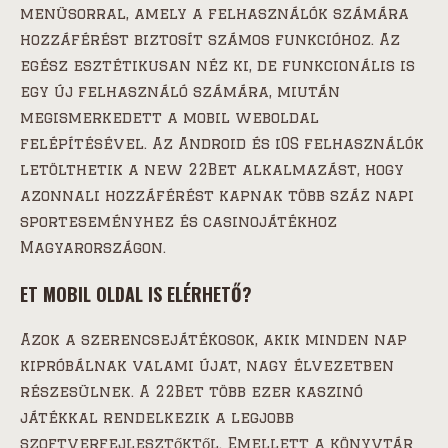
menüsorral, amely a felhasználók számára
hozzáférést biztosít számos funkcióhoz. Az
egész esztétikusan néz ki, de funkcionális is
egy új felhasználó számára, miután
megismerkedett a mobil weboldal
felépítésével. Az Android és iOS felhasználók
letölthetik a new 22Bet alkalmazást, hogy
azonnali hozzáférést kapnak több száz napi
sporteseményhez és casinojátékhoz
Magyarországon.
ET MOBIL OLDAL IS ELÉRHETŐ?
Azok a szerencsejátékosok, akik minden nap
kipróbálnak valami újat, nagy élvezetben
részesülnek. A 22Bet több ezer kaszinó
játékkal rendelkezik a legjobb
szoftverfejlesztőktől. Emellett a könyvtár