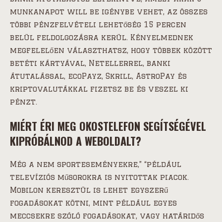
munkanapot will be igénybe vehet, az összes
többi pénzfelvételi lehetőség 15 percen
belül feldolgozásra kerül. Kényelmednek
megfelelően választhatsz, hogy többek között
betéti kártyával, Netellerrel, banki
átutalással, ecoPayz, Skrill, AstroPay és
kriptovalutákkal fizetsz be és veszel ki
pénzt.
MIÉRT ÉRI MEG OKOSTELEFON SEGÍTSÉGÉVEL
KIPRÓBÁLNOD A WEBOLDALT?
Még a nem sporteseményekre,” “például
televíziós műsorokra is nyitottak piacok.
Mobilon keresztül is lehet egyszerű
fogadásokat kötni, mint például egyes
meccsekre szóló fogadásokat, vagy határidős