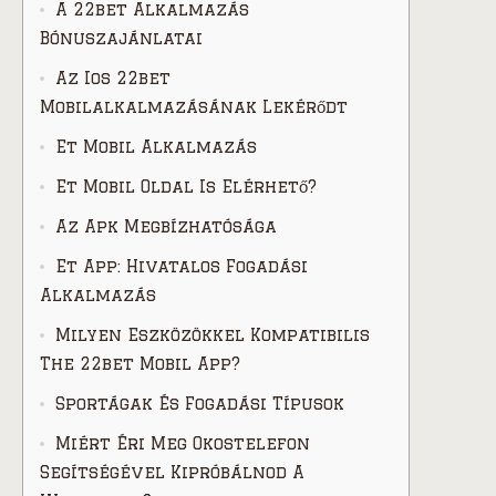
A 22bet Alkalmazás
Bónuszajánlatai
Az Ios 22bet
Mobilalkalmazásának Lekérődt
Et Mobil Alkalmazás
Et Mobil Oldal Is Elérhető?
Az Apk Megbízhatósága
Et App: Hivatalos Fogadási
Alkalmazás
Milyen Eszközökkel Kompatibilis
The 22bet Mobil App?
Sportágak És Fogadási Típusok
Miért Éri Meg Okostelefon
Segítségével Kipróbálnod A