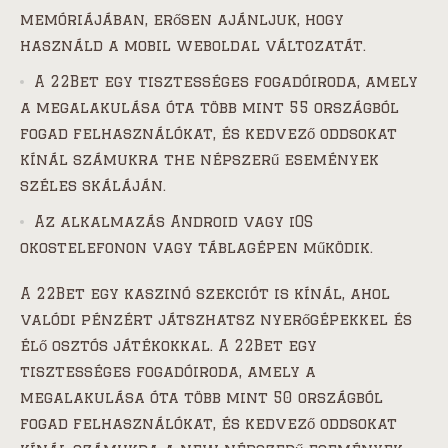
memóriájában, erősen ajánljuk, hogy
használd a mobil weboldal változatát.
A 22Bet egy tisztességes fogadóiroda, amely
a megalakulása óta több mint 55 országból
fogad felhasználókat, és kedvező oddsokat
kínál számukra the népszerű események
széles skáláján.
Az alkalmazás Android vagy iOS
okostelefonon vagy táblagépen működik.
A 22Bet egy kaszinó szekciót is kínál, ahol
valódi pénzért játszhatsz nyerőgépekkel és
élő osztós játékokkal. A 22Bet egy
tisztességes fogadóiroda, amely a
megalakulása óta több mint 50 országból
fogad felhasználókat, és kedvező oddsokat