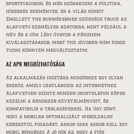
sportpiacokon, és még szórakozni a politika,
híresség események, és a világ híreit.
Emellett the bukmékernek szüksége truck az
alapvető személyes adatokra, mint például a
név és a cím. Légy óvatos a pénznem
kiválasztásakor, mert the jövőben nem fogod
tudni könnyen megváltoztatni.
AZ APK MEGBÍZHATÓSÁGA
Az alkalmazás indítása mindössze egy olyan
eszköz, amely csatlakozik az internethez.
Alapvetően szinte minden okostelefon képes
kezelni a rendszer követelményeit, és
kompatibilis a táblagépekkel. Ha úgy dönt,
hogy a mobilra optimalizált weboldalon
keresztül fogadást, akkor csak akkor kell egy
mobil böngésző. A jó hír az, hogy a fiók