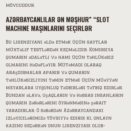
mövcuddur.
AZƏRBAYCANLILAR ƏN MƏŞHUR” “SLOT
MACHINE MAŞINLARINI SEÇIRLƏR
Bu lisenziyanı əldə etmək üçün saytlar
müxtəlif testlərdən keçməlidir. Komissiya
qumarın ədalətli və hamı üçün təhlükəsiz
olmasını hədəfləyir. Mütəmadi olaraq
araşdırmalar aparır və qumarın
təhlükəsizliyini təmin etmək üçün müəyyən
meyarlara uyğunluq tədbirləri tətbiq edirlər.
Bundan əlavə, uşaqların və həssas insanların
qumarın zərərlərini öyrənməsinə şərait
yaradırlar. O səbəbdən Azərbaycandakı
izləyicilərimizə tövsiyyə edirik ki, onlayn
kazino seçərkən onun lisenziyası olub-