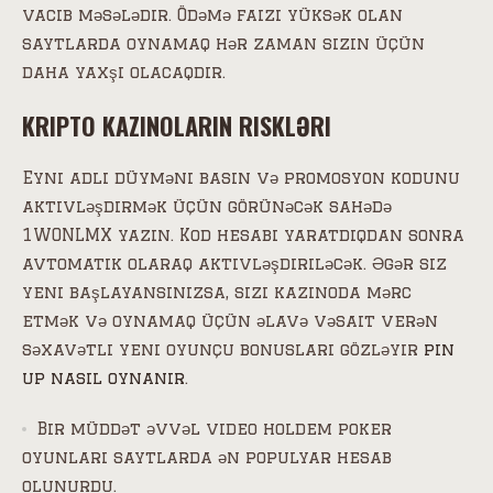
vacib məsələdir. Ödəmə faizi yüksək olan
saytlarda oynamaq hər zaman sizin üçün
daha yaxşı olacaqdır.
KRIPTO KAZINOLARIN RISKLƏRI
Eyni adlı düyməni basın və promosyon kodunu
aktivləşdirmək üçün görünəcək sahədə
1WONLMX yazın. Kod hesabı yaratdıqdan sonra
avtomatik olaraq aktivləşdiriləcək. Əgər siz
yeni başlayansınızsa, sizi kazinoda mərc
etmək və oynamaq üçün əlavə vəsait verən
səxavətli yeni oyunçu bonusları gözləyir
pin
up nasıl oynanır
.
Bir müddət əvvəl video holdem poker
oyunları saytlarda ən populyar hesab
olunurdu.