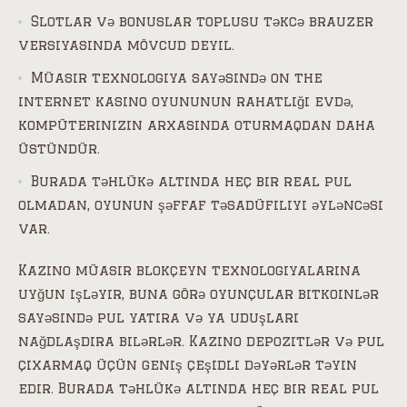
Slotlar və bonuslar toplusu təkcə brauzer
versiyasında mövcud deyil.
Müasir texnologiya sayəsində on the
internet kasino oyununun rahatlığı evdə,
kompüterinizin arxasında oturmaqdan daha
üstündür.
Burada təhlükə altında heç bir real pul
olmadan, oyunun şəffaf təsadüfiliyi əyləncəsi
var.
Kazino müasir blokçeyn texnologiyalarına
uyğun işləyir, buna görə oyunçular bitkoinlər
sayəsində pul yatıra və ya uduşları
nağdlaşdıra bilərlər. Kazino depozitlər və pul
çıxarmaq üçün geniş çeşidli dəyərlər təyin
edir. Burada təhlükə altında heç bir real pul