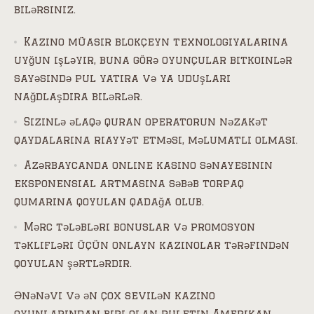
bilərsiniz.
Kazino müasir blokçeyn texnologiyalarına
uyğun işləyir, buna görə oyunçular bitkoinlər
sayəsində pul yatıra və ya uduşları
nağdlaşdıra bilərlər.
Sizinlə əlaqə quran operatorun nəzakət
qaydalarına riayyət etməsi, məlumatlı olması.
Azərbaycanda online kasino sənayesinin
eksponensial artmasına səbəb torpaq
qumarına qoyulan qadağa olub.
Mərc tələbləri bonuslar və promosyon
təklifləri üçün onlayn kazinolar tərəfindən
qoyulan şərtlərdir.
Ənənəvi və ən çox sevilən kazino
oyunlarından biri olan ruletin Amerikan,