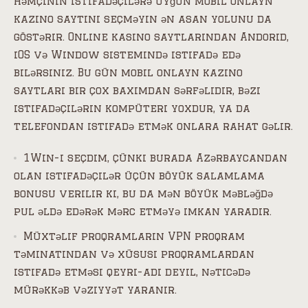
həmçinin istifadəçilərə uyğun mobil onlayn
kazino saytını seçməyin ən asan yolunu da
göstərir. Online kasino saytlarından Andorid,
iOS və Window sistemində istifadə edə
bilərsiniz. Bu gün mobil onlayn kazino
saytları bir çox baxımdan sərfəlidir, bəzi
istifadəçilərin kompüteri yoxdur, ya da
telefondan istifadə etmək onlara rahat gəlir.
1Win-i seçdim, çünki burada Azərbaycandan
olan istifadəçilər üçün böyük salamlama
bonusu verilir ki, bu da mən böyük məbləğdə
pul əldə edərək mərc etməyə imkan yaradır.
Müxtəlif proqramların VPN proqram
təminatından və xüsusi proqramlardan
istifadə etməsi qeyri-adi deyil, nəticədə
mürəkkəb vəziyyət yaranır.