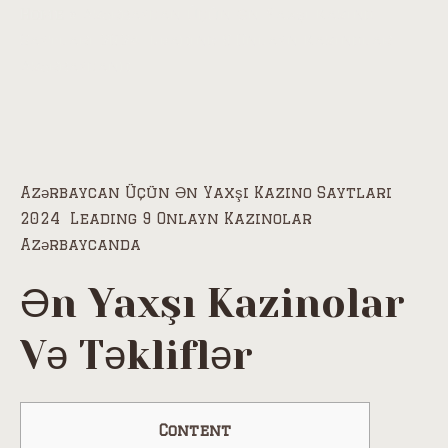
Home
»
Azərbaycan Üçün Ən Yaxşı Kazino
Saytları 2024 ️ Leading 9 Onlayn Kazinolar
Azərbaycand
Azərbaycan Üçün Ən Yaxşı Kazino Saytları
2024 ️ Leading 9 Onlayn Kazinolar
Azərbaycanda
Ən Yaxşı Kazinolar
Və Təkliflər
Content