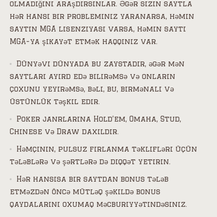
olmadığını araşdırsınlar. Əgər sizin saytla
hər hansı bir probleminiz yaranarsa, həmin
saytın MGA lisenziyası varsa, həmin saytı
MGA-ya şikayət etmək haqqınız var.
Dünyəvi dünyada bu zaystadır, əgər mən
saytları ayırd edə bilirəmsə və onların
çoxunu yeyirəmsə, bəli, bu, birmənalı və
üstünlük təşkil edir.
Poker janrlarına Hold’em, Omaha, Stud,
Chinese və Draw daxildir.
Həmçinin, pulsuz fırlanma təklifləri üçün
tələblərə və şərtlərə də diqqət yetirin.
Hər hansısa bir saytdan bonus tələb
etməzdən öncə mütləq şəkildə bonus
qaydalarını oxumaq məcburiyyətindəsiniz.