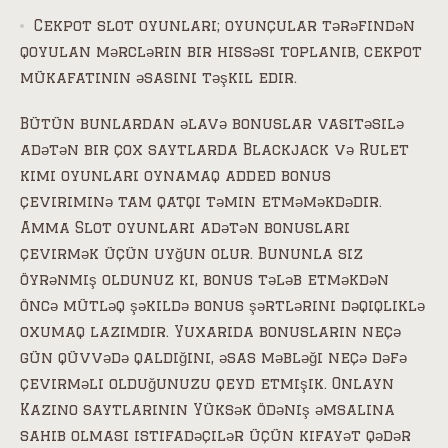
Cekpot slot oyunları; oyunçular tərəfindən
qoyulan mərclərin bir hissəsi toplanıb, cekpot
mükafatının əsasını təşkil edir.
Bütün bunlardan əlavə bonuslar vasitəsilə
adətən bir çox saytlarda Blackjack və Rulet
kimi oyunları oynamaq added bonus
çeviriminə tam qatqı təmin etməməkdədir.
Amma Slot oyunları adətən bonusları
çevirmək üçün uyğun olur. Bununla siz
öyrənmiş oldunuz ki, bonus tələb etməkdən
öncə mütləq şəkildə bonus şərtlərini dəqiqliklə
oxumaq lazımdır. Yuxarıda bonusların neçə
gün qüvvədə qaldığını, əsas məbləği neçə dəfə
çevirməli olduğunuzu qeyd etmişik. Onlayn
Kazino saytlarının Yüksək ödəniş əmsalına
sahib olması istifadəçilər üçün kifayət qədər