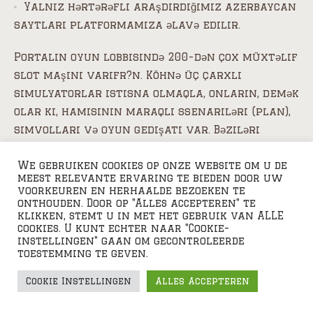
Yalnız hərtərəfli araşdırdığımız azerbaycan
saytları platformamıza əlavə edilir.
Portalın oyun lobbisində 200-dən çox müxtəlif
slot maşını varifr?n. Köhnə üç çarxlı
simulyatorlar istisna olmaqla, onların, demək
olar ki, hamısının maraqlı ssenariləri (plan),
simvolları və oyun gedişatı var. Bəziləri
qazanma kombinasiyaları seçmək üçün qeyri-
We gebruiken cookies op onze website om u de
adi yollar təqdim edir. Bütün bu slotlar hətta
meest relevante ervaring te bieden door uw
ən tələbkar oyunçuların oyun prosesindən
voorkeuren en herhaalde bezoeken te
zövq ala bilməsi üçün bir arada toplanır. Hər
onthouden. Door op "Alles accepteren" te
klikken, stemt u in met het gebruik van ALLE
bir onlayn oyun aparatı məşhur oyun proqram
cookies. U kunt echter naar "Cookie-
təminatı developerlərindən birinin
instellingen" gaan om gecontroleerde
toestemming te geven.
məhsuludur.
Cookie Instellingen
Alles Accepteren
AZƏRBAYCANDA ÇALIŞAN HANSI ONLAYN
KAZINOLAR REAL PUL ÖDƏYIR?