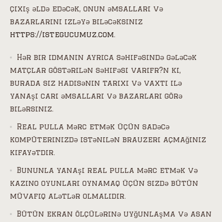
çıxış əldə edəcək, onun əmsalları və
bazarlarını izləyə biləcəksiniz
https://istegucumuz.com
.
Hər bir idmanın ayrıca səhifəsində gələcək
matçlar göstərilən səhifəsi varifr?n ki,
burada siz hadisənin tarixi və vaxtı ilə
yanaşı cari əmsalları və bazarları görə
bilərsiniz.
Real pulla mərc etmək üçün sadəcə
kompüterinizdə istənilən brauzeri açmağınız
kifayətdir.
Bununla yanaşı real pulla mərc etmək və
kazino oyunları oynamaq üçün sizdə bütün
müvafiq alətlər olmalıdır.
Bütün ekran ölçülərinə uyğunlaşma və asan