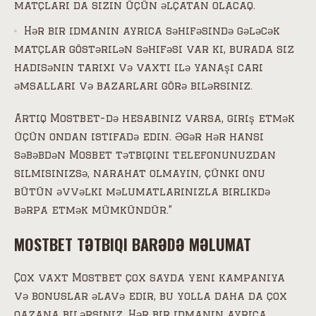
matçları da sizin üçün əlçatan olacaq.
Hər bir idmanın ayrıca səhifəsində gələcək
matçlar göstərilən səhifəsi var ki, burada siz
hadisənin tarixi və vaxtı ilə yanaşı cari
əmsalları və bazarları görə bilərsiniz.
Artıq Mostbet-də hesabınız varsa, giriş etmək
üçün ondan istifadə edin. Əgər hər hansı
səbəbdən Mosbet tətbiqini telefonunuzdan
silmisinizsə, narahat olmayın, çünki onu
bütün əvvəlki məlumatlarınızla birlikdə
bərpa etmək mümkündür.”
MOSTBET TƏTBIQI BARƏDƏ MƏLUMAT
Çox vaxt Mostbet çox sayda yeni kampaniya
və bonuslar əlavə edir, bu yolla daha da çox
qazana bilərsiniz. Hər bir idmanın ayrıca