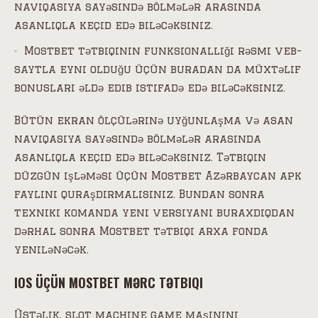
naviqasiya sayəsində bölmələr arasında
asanlıqla keçid edə biləcəksiniz.
Mostbet tətbiqinin funksionallığı rəsmi veb-
saytla eyni olduğu üçün buradan da müxtəlif
bonusları əldə edib istifadə edə biləcəksiniz.
Bütün ekran ölçülərinə uyğunlaşma və asan
naviqasiya sayəsində bölmələr arasında
asanlıqla keçid edə biləcəksiniz. Tətbiqin
düzgün işləməsi üçün Mostbet Azərbaycan apk
faylını quraşdırmalısınız. Bundan sonra
texniki komanda yeni versiyanı buraxdıqdan
dərhal sonra Mostbet tətbiqi arxa fonda
yenilənəcək.
IOS ÜÇÜN MOSTBET MƏRC TƏTBIQI
Üstəlik, slot machine game maşınını