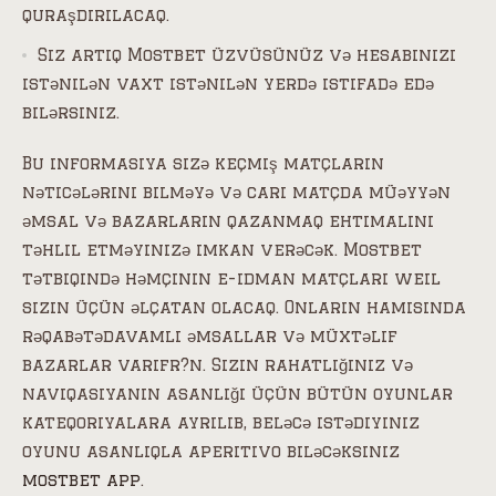
quraşdırılacaq.
Siz artıq Mostbet üzvüsünüz və hesabınızı
istənilən vaxt istənilən yerdə istifadə edə
bilərsiniz.
Bu informasiya sizə keçmiş matçların
nəticələrini bilməyə və cari matçda müəyyən
əmsal və bazarların qazanmaq ehtimalını
təhlil etməyinizə imkan verəcək. Mostbet
tətbiqində həmçinin e-idman matçları weil
sizin üçün əlçatan olacaq. Onların hamısında
rəqabətədavamlı əmsallar və müxtəlif
bazarlar varifr?n. Sizin rahatlığınız və
naviqasiyanın asanlığı üçün bütün oyunlar
kateqoriyalara ayrılıb, beləcə istədiyiniz
oyunu asanlıqla aperitivo biləcəksiniz
mostbet app
.