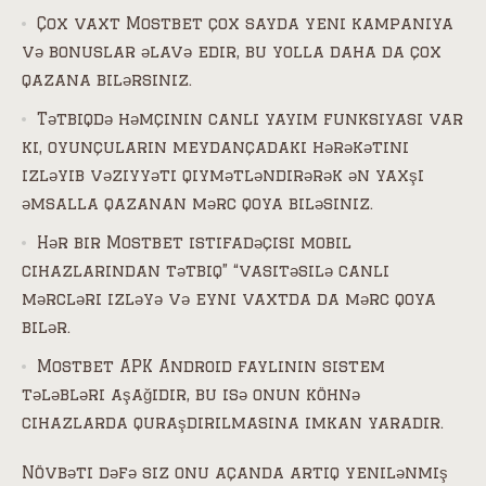
Çox vaxt Mostbet çox sayda yeni kampaniya
və bonuslar əlavə edir, bu yolla daha da çox
qazana bilərsiniz.
Tətbiqdə həmçinin canlı yayım funksiyası var
ki, oyunçuların meydançadakı hərəkətini
izləyib vəziyyəti qiymətləndirərək ən yaxşı
əmsalla qazanan mərc qoya biləsiniz.
Hər bir Mostbet istifadəçisi mobil
cihazlarından tətbiq” “vasitəsilə canlı
mərcləri izləyə və eyni vaxtda da mərc qoya
bilər.
Mostbet APK Android faylının sistem
tələbləri aşağıdır, bu isə onun köhnə
cihazlarda quraşdırılmasına imkan yaradır.
Növbəti dəfə siz onu açanda artıq yenilənmiş