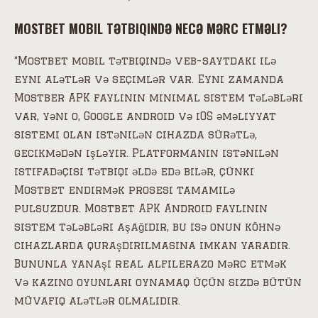
MOSTBET MOBIL TƏTBIQINDƏ NECƏ MƏRC ETMƏLI?
“Mostbet mobil tətbiqində veb-saytdakı ilə
eyni alətlər və seçimlər var. Eyni zamanda
Mostber APK faylının minimal sistem tələbləri
var, yəni o, Google android və iOS əməliyyat
sistemi olan istənilən cihazda sürətlə,
gecikmədən işləyir. Platformanın istənilən
istifadəçisi tətbiqi əldə edə bilər, çünki
Mostbet endirmək prosesi tamamilə
pulsuzdur. Mostbet APK Android faylının
sistem tələbləri aşağıdır, bu isə onun köhnə
cihazlarda quraşdırılmasına imkan yaradır.
Bununla yanaşı real alfilerazo mərc etmək
və kazino oyunları oynamaq üçün sizdə bütün
müvafiq alətlər olmalıdır.