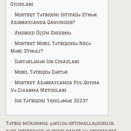
Oyunları
Mostbet Tətbiqini Istifadə Etmək
Azərbaycanda Qanunidir?
Android Üçün Endirmə
Mostbet Mobil Tətbiqində Necə
Mərc Etməli?
Dəstəklənən Ios Cihazları
Mobil Tətbiqdə Dəstək
Mostbet Azərbaycanda Pul Qoyma
Və Çıxarma Metodları
Ios Tətbiqini Yeniləmək 2023?
Tətbiq mükəmməl şəkildə optimallaşdırılıb,
yəni istifadəçilər onun rahat və gecikməsiz