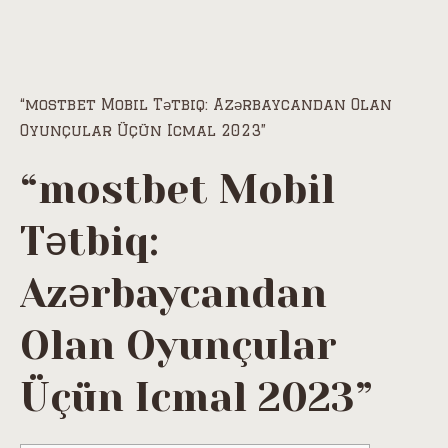
“mostbet Mobil Tətbiq: Azərbaycandan Olan
Oyunçular Üçün Icmal 2023”
“mostbet Mobil
Tətbiq:
Azərbaycandan
Olan Oyunçular
Üçün Icmal 2023”