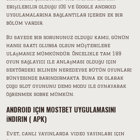
erişilebilir olduğu iOS ve Google android
uygulamalarına bağlantılar içeren ek bir
bölüm vardır.
Bu sayede bir sorununuz olduğu kamu, günün
hangi saati olursa olsun müşterilere
ulaşmanız mümkündür. Öncelikle tam 189
oyun sağlayıcı ile anlaşması olduğu için
sektördeki bilinen neredeyse bütün oyunları
bünyesinde barındırmakta. Buna ek olarak
çoğu slot oyununu demo modu ile oynayarak
öğrenmek sobre mümkün.
ANDROID IÇIN MOSTBET UYGULAMASINI
İNDIRIN ( APK)
Evet, canlı yayınlarda video yayınları için