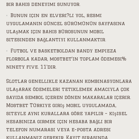
bir bahis deneyimi sunuyor.
Bunun için en elveri?li yol, resmi
uygulamanın güncel sürümünün sayfasına
ulaşmak için bahis bürosunun mobil
sitesinden bağlantıyı kullanmaktır.
Futbol ve basketboldan bandy empieza
florbola kadar, mostbet’in toplam ödemesi%
ninety five. 11’dir.
Slotlar genellikle kazanan kombinasyonlara
ulaşarak ödemeleri tetiklemek amacıyla çok
sayıda sembol içeren dönen makaralar içerir.
Mostbet Türkiye giriş mobil uygulamada,
siteyle aynı kurallara göre yapılır – kişisel
hesabınıza girmek için hesaba bağlı bir
telefon numarası veya e-posta adresi
kullanmanız gerekir. Kayıt sırasında