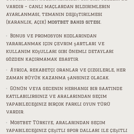
vardır – canlı maçlardan bildirimlerin
ayarlanması, temanın değiştirilmesi
(karanlık, açık)
mostbet bahis sitesi
.
Bonus ve promosyon kodlarından
yararlanmak için çevrim şartları ve
kullanım koşulları gibi önemli detayları
gözden kaçırmamak esastır.
Ayrıca, rekabetçi oranlar ve çizgilerle, her
zaman büyük kazanma şansınız olacak.
Günün veya gecenin herhangi bir saatinde
katılabilirsiniz ve aralarından seçim
yapabileceğiniz birçok farklı oyun türü
vardır.
Mostbet Türkiye, aralarından seçim
yapabileceğiniz çeşitli spor dalları ile çeşitli