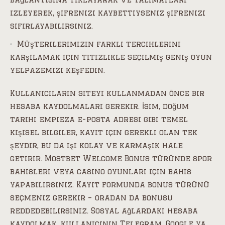
izleyerek, şifrenizi kaybettiyseniz şifrenizi
sıfırlayabilirsiniz.
Müşterilerimizin farklı tercihlerini
karşılamak için titizlikle seçilmiş geniş oyun
yelpazemizi keşfedin.
Kullanıcıların siteyi kullanmadan önce bir
hesaba kaydolmaları gerekir. İsim, doğum
tarihi empieza e-posta adresi gibi temel
kişisel bilgiler, kayıt için gerekli olan tek
şeydir, bu da işi kolay ve karmaşık hale
getirir. Mostbet Welcome Bonus türünde spor
bahisleri veya casino oyunları için bahis
yapabilirsiniz. Kayıt formunda bonus türünü
seçmeniz gerekir – oradan da bonusu
reddedebilirsiniz. Sosyal ağlardaki hesaba
kaydolmak, kullanıcının Telegram, Google ya