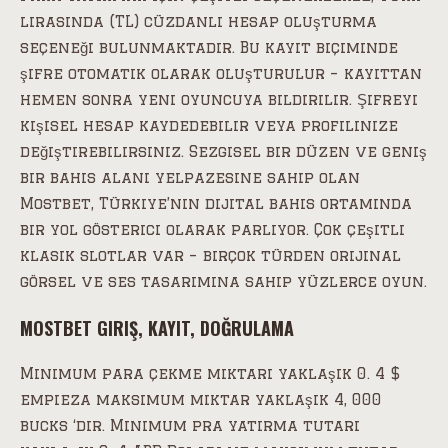
lirasında (TL) cüzdanlı hesap oluşturma
seçeneği bulunmaktadır. Bu kayıt biçiminde
şifre otomatik olarak oluşturulur – kayıttan
hemen sonra yeni oyuncuya bildirilir. Şifreyi
kişisel hesap kaydedebilir veya profilinize
değiştirebilirsiniz. Sezgisel bir düzen ve geniş
bir bahis alanı yelpazesine sahip olan
Mostbet, Türkiye’nin dijital bahis ortamında
bir yol gösterici olarak parlıyor. Çok çeşitli
klasik slotlar var – birçok türden orijinal
görsel ve ses tasarımına sahip yüzlerce oyun.
MOSTBET GIRIŞ, KAYIT, DOĞRULAMA
Minimum para çekme miktarı yaklaşık 0. 4 $
empieza maksimum miktar yaklaşık 4, 000
bucks ‘dır. Minimum pra yatırma tutarı