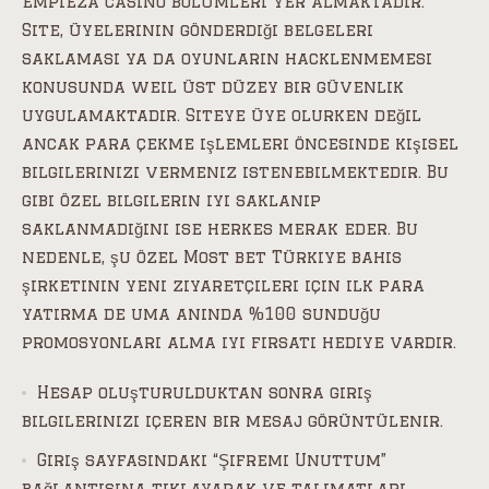
empieza casino bölümleri yer almaktadır.
Site, üyelerinin gönderdiği belgeleri
saklaması ya da oyunların hacklenmemesi
konusunda weil üst düzey bir güvenlik
uygulamaktadır. Siteye üye olurken değil
ancak para çekme işlemleri öncesinde kişisel
bilgilerinizi vermeniz istenebilmektedir. Bu
gibi özel bilgilerin iyi saklanıp
saklanmadığını ise herkes merak eder. Bu
nedenle, şu özel Most bet Türkiye bahis
şirketinin yeni ziyaretçileri için ilk para
yatırma de uma anında %100 sunduğu
promosyonları alma iyi fırsatı hediye vardır.
Hesap oluşturulduktan sonra giriş
bilgilerinizi içeren bir mesaj görüntülenir.
Giriş sayfasındaki “Şifremi Unuttum”
bağlantısına tıklayarak ve talimatları