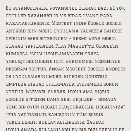
Bu piyangolarla, potansiyel olarak bazı büyük
ödüller kazanabilir ve biraz uvant para
kazanabilirsiniz. Mostbet indir Google google
android için mobil uygulama yalnızca bahisçi
ofisinin web sitesinden – resmi veya mobil
olarak yapılabilir. Play Market’te, Google’ın
kumarla ilgili uygulamaların oraya
yerleştirilmesine izin vermemesi nedeniyle
program yoktur. Ancak Mostbet Google android
os uygulamasını mobil siteden ücretsiz
empieza birkaç tıklamayla indirmede sorun
yoktur. İşlevsel olarak, uygulama hiçbir
şekilde siteden daha geri değildir – burada
yeni bir oyun hesabı oluşturabilir, hesabınıza”
“pra yatırabilir, bahisçinin tüm bonus
tekliflerini kullanabilirsiniz. Sadece
uygulamada kullanılabilen bir dizi özellik de