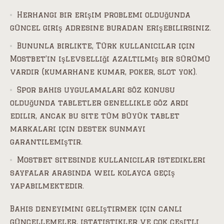
Herhangi bir erişim problemi olduğunda
güncel giriş adresine buradan erişebilirsiniz.
Bununla birlikte, Türk kullanıcılar için
Mostbet’in işlevselliği azaltılmış bir sürümü
vardır (kumarhane kumar, poker, slot yok).
Spor bahis uygulamaları söz konusu
olduğunda tabletler genellikle göz ardı
edilir, ancak bu site tüm büyük tablet
markaları için destek sunmayı
garantilemiştir.
Mostbet sitesinde kullanıcılar istedikleri
sayfalar arasında weil kolayca geçiş
yapabilmektedir.
Bahis deneyimini geliştirmek için canlı
güncellemeler, istatistikler ve çok çeşitli