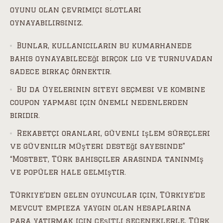
oyunu olan çevrimiçi slotları
oynayabilirsiniz.
Bunlar, kullanıcıların bu kumarhanede
bahis oynayabileceği birçok lig ve turnuvadan
sadece birkaç örnektir.
Bu da üyelerinin siteyi seçmesi ve kombine
coupon yapması için önemli nedenlerden
biridir.
Rekabetçi oranları, güvenli işlem süreçleri
ve güvenilir müşteri desteği sayesinde”
“Mostbet, Türk bahisçiler arasında tanınmış
ve popüler hale gelmiştir.
Türkiye’den gelen oyuncular için, Türkiye’de
mevcut empieza yaygın olan hesaplarına
para yatırmak için çeşitli seçeneklerle, Türk