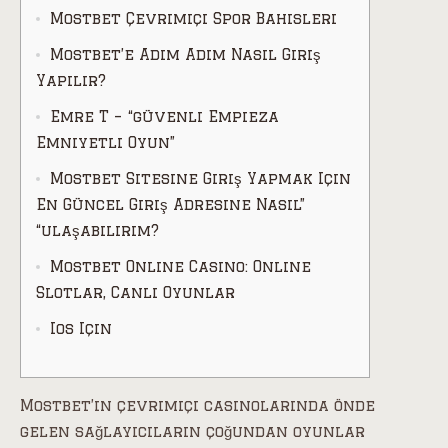
Mostbet Çevrimiçi Spor Bahisleri
Mostbet’e Adım Adım Nasıl Giriş
Yapılır?
Emre T – “güvenli Empieza
Emniyetli Oyun”
Mostbet Sitesine Giriş Yapmak Için
En Güncel Giriş Adresine Nasıl”
“ulaşabilirim?
Mostbet Online Casino: Online
Slotlar, Canlı Oyunlar
Ios Için
Mostbet’in çevrimiçi casinolarında önde
gelen sağlayıcıların çoğundan oyunlar