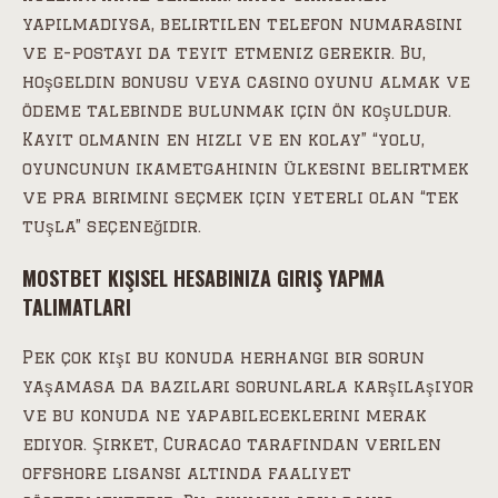
yapılmadıysa, belirtilen telefon numarasını
ve e-postayı da teyit etmeniz gerekir. Bu,
hoşgeldin bonusu veya casino oyunu almak ve
ödeme talebinde bulunmak için ön koşuldur.
Kayıt olmanın en hızlı ve en kolay” “yolu,
oyuncunun ikametgahının ülkesini belirtmek
ve pra birimini seçmek için yeterli olan “tek
tuşla” seçeneğidir.
MOSTBET KIŞISEL HESABINIZA GIRIŞ YAPMA
TALIMATLARI
Pek çok kişi bu konuda herhangi bir sorun
yaşamasa da bazıları sorunlarla karşılaşıyor
ve bu konuda ne yapabileceklerini merak
ediyor. Şirket, Curacao tarafından verilen
offshore lisansı altında faaliyet