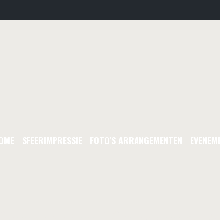
OME
SFEERIMPRESSIE
FOTO’S ARRANGEMENTEN
EVENEM