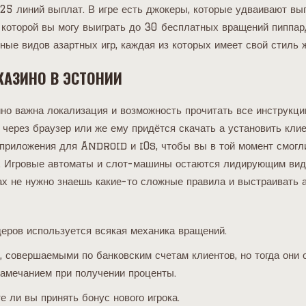
25 линий выплат. В игре есть джокеры, которые удваивают вы
которой вы могу выиграть до 30 бесплатных вращений пиппа
ые видов азартных игр, каждая из которых имеет свой стиль 
КАЗИНО В ЭСТОНИИ
но важна локализация и возможность прочитать все инструкци
 через браузер или же ему придётся скачать а установить кли
риложения для Android и iOs, чтобы вы в той момент смогли 
я. Игровые автоматы и слот-машины остаются лидирующим видо
ах не нужно знаешь какие-то сложные правила и выстраивать а
еров используется всякая механика вращений.
, совершаемыми по банковским счетам клиентов, но тогда они
замечанием при получении проценты.
е ли вы принять бонус нового игрока.