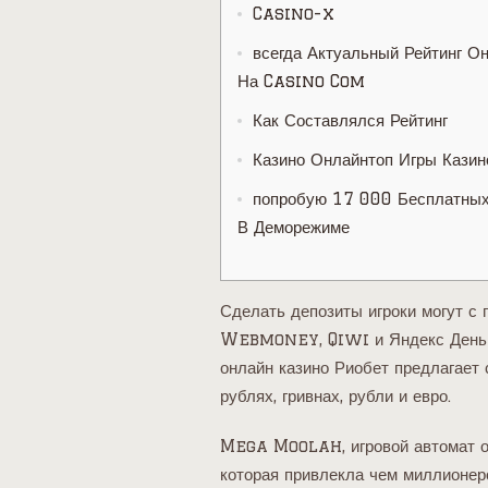
Casino-x
всегда Актуальный Рейтинг О
На Casino Com
Как Составлялся Рейтинг
Казино Онлайнтоп Игры Казин
попробую 17 000 Бесплатных
В Деморежиме
Сделать депозиты игроки могут с
Webmoney, Qiwi и Яндекс Деньги
онлайн казино Риобет предлагает
рублях, гривнах, рубли и евро.
Mega Moolah, игровой автомат от
которая привлекла чем миллионеро