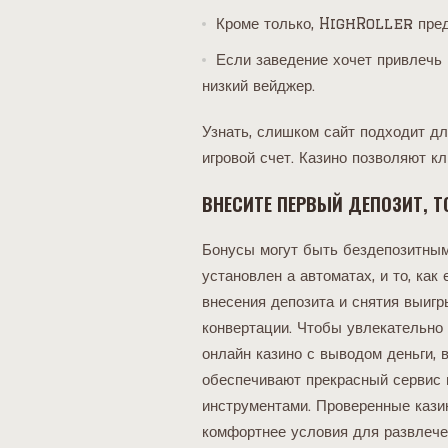
Кроме только, HighRoller пред
Если заведение хочет привлечь 
низкий вейджер.
Узнать, слишком сайт подходит дл
игровой счет. Казино позволяют к
ВНЕСИТЕ ПЕРВЫЙ ДЕПОЗИТ, Т
Бонусы могут быть бездепозитными
установлен а автоматах, и то, ка
внесения депозита и снятия выиг
конвертации. Чтобы увлекательно
онлайн казино с выводом деньги, 
обеспечивают прекрасный сервис 
инструментами. Проверенные казин
комфортнее условия для развлече