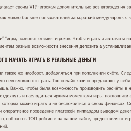
лагает своим VIP-игрокам дополнительные вознаграждения за
как можно больше пользователей за короткий международых в
и” “игры, позволят отзывы игроков. Чтобы играть и автоматы н
лиентам разные возможности внесения депозита а устанавливаю
ОГО НАЧАТЬ ИГРАТЬ В РЕАЛЬНЫЕ ДЕНЬГИ
 также же наоборот, добавляться при пополнении счёта. След
к его невозможно отыграть. Топ онлайн казино предлагают у се
рыша. Важно, чтобы была возможность производить расчёты в 
 отдохнуть и насладиться яркими моментами игры, поклонники 
в которых можно играть и не беспокоиться о своих финансах.
и оперативное проведение платежей, пиппардом выводом дене
о, собрано в ТОП рейтинге на нашем сайте, предоставляют иг
ний.