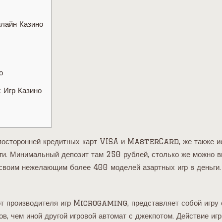
нлайн Казино
о
 Игр Казино
 посторонней кредитных карт VISA и MasterCard, же также и
. Минимальный депозит там 250 рублей, столько же можно вы
 своим нежелающим более 400 моделей азартных игр в деньги.
 производителя игр Microgaming, представляет собой игру 
в, чем иной другой игровой автомат с джекпотом. Действие иг