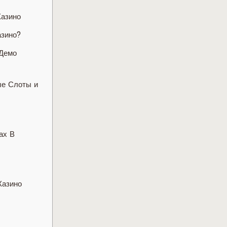
Казино
азино?
Демо
ые Слоты и
ах В
Казино