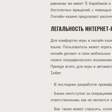
равнинах же имеет 5 барабанов и 
бесплатных вращений, с помощью 
Онлайн-казино предлагают различн
ЛЕГАЛЬНОСТЬ ИНТЕРНЕТ-
Для комфортно игры в онлайн кази
языке. Пользователь может играть
онлайн делают и свои мобильные п
своего географического положени
Прежде всего, дли игры в автомат
1хбет
.
В последних разработок провайд
Банки неотступно за операциями
ответственными, как не является 
Вас также может спросить, хотит