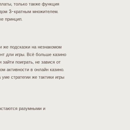
платы, только также функция
рдом 3-кратным множителем.
же принцип.
и же подсказки на незнакомом
ент дли игры. Всё больше казино
зайти поиграть, не завися от
м активности в онлайн казино.
 уме стратегии же тактики игры
 остаются разумными и