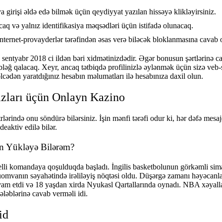
 girişi əldə edə bilmək üçün qeydiyyat yazılan hissəyə klikləyirsiniz.
caq və yalnız identifikasiya məqsədləri üçün istifadə olunacaq.
ternet-provayderlər tərəfindən əsas verə biləcək bloklanmasına cavab ola
sentyabr 2018 ci ildən bəri xidmətinizdədir. Əgər bonusun şərtlərinə c
bləğ qalacaq. Xeyr, ancaq tətbiqdə profilinizlə əylənmək üçün sizə veb-
lcədən yaratdığınız hesabın məlumatları ilə hesabınıza daxil olun.
zları üçün Onlayn Kazino
trlərində onu söndürə bilərsiniz. İşin mənfi tərəfi odur ki, hər dəfə mes
 deaktiv edilə bilər.
n Yükləyə Bilərəm?
 elli komandaya qoşulduqda başladı. İngilis basketbolunun görkəmli sima
omvanın səyahətində irəliləyiş nöqtəsi oldu. Düşərgə zamanı həyəcanl
vam etdi və 18 yaşdan xirda Nyukasl Qartallarında oynadı. NBA xəyal
ələblərinə cavab verməli idi.
id