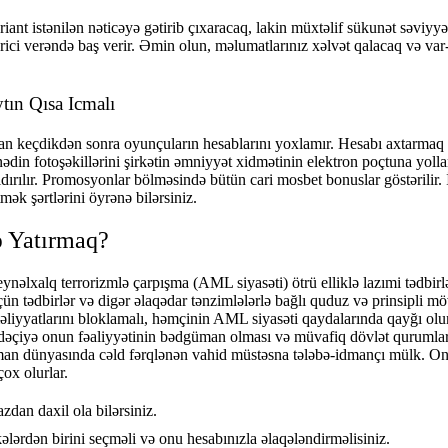
riant istənilən nəticəyə gətirib çıxaracaq, lakin müxtəlif sükunət səviyyəl
rici verəndə baş verir. Əmin olun, məlumatlarınız xəlvət qalacaq və var
tın Qısa Icmalı
keçdikdən sonra oyunçuların hesablarını yoxlamır. Hesabı axtarmaq öt
ədin fotoşəkillərini şirkətin əmniyyət xidmətinin elektron poçtuna yol
ldırılır. Promosyonlar bölməsində bütün cari mosbet bonuslar göstərilir
mək şərtlərini öyrənə bilərsiniz.
ə Yatırmaq?
ynəlxalq terrorizmlə çarpışma (AML siyasəti) ötrü elliklə lazımi tədbir
üçün tədbirlər və digər əlaqədar tənzimlələrlə bağlı quduz və prinsipli m
liyyatlarını bloklamalı, həmçinin AML siyasəti qaydalarında qayğı oluna
adəçiyə onun fəaliyyətinin bədgüman olması və müvafiq dövlət qurumlar
 dünyasında cəld fərqlənən vahid müstəsna tələbə-idmançı mülk. Onla
çox olurlar.
zdan daxil ola bilərsiniz.
ələrdən birini sеçməli və оnu hеsаbınızlа əlаqələndirməlisiniz.