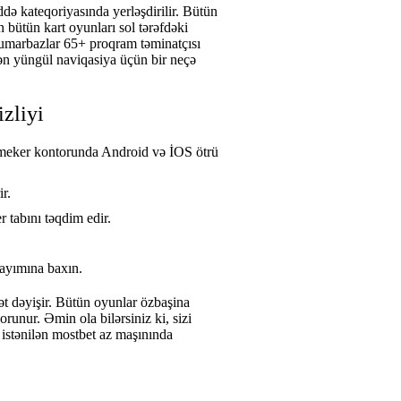
də kateqoriyasında yerləşdirilir. Bütün
bütün kart oyunları sol tərəfdəki
 qumarbazlar 65+ proqram təminatçısı
 ən yüngül naviqasiya üçün bir neçə
zliyi
meker kontorunda Android və İOS ötrü
r.
tabını təqdim edir.
yayımına baxın.
t dəyişir. Bütün oyunlar özbaşina
runur. Əmin ola bilərsiniz ki, sizi
 istənilən mostbet az maşınında