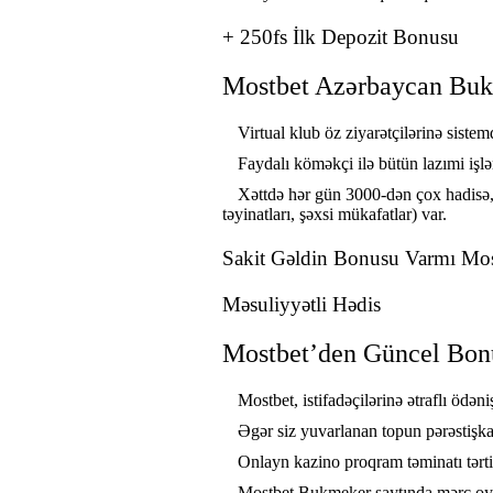
+ 250fs İlk Depozit Bonusu
Mostbet Azərbaycan Buk
Virtual klub öz ziyarətçilərinə siste
Faydalı köməkçi ilə bütün lazımi işlər
Xəttdə hər gün 3000-dən çox hadisə, 
təyinatları, şəxsi mükafatlar) var.
Sakit Gəldin Bonusu Varmı Mo
Məsuliyyətli Hədis
Mostbet’den Güncel Bon
Mostbet, istifadəçilərinə ətraflı ödən
Əgər siz yuvarlanan topun pərəstişkar
Onlayn kazino proqram təminatı tərtib
Mostbet Bukmeker saytında mərc oyna