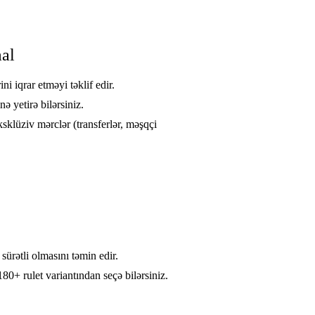
al
i iqrar etməyi təklif edir.
ə yetirə bilərsiniz.
sklüziv mərclər (transferlər, məşqçi
sürətli olmasını təmin edir.
80+ rulet variantından seçə bilərsiniz.