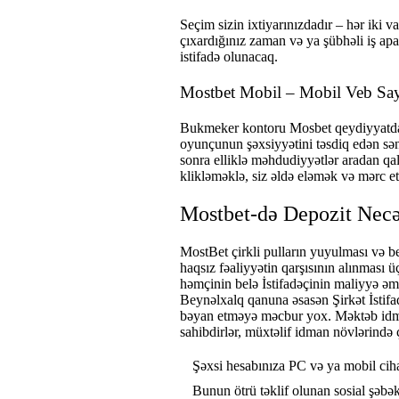
Seçim sizin ixtiyarınızdadır – hər iki va
çıxardığınız zaman və ya şübhəli iş apa
istifadə olunacaq.
Mostbet Mobil – Mobil Veb Say
Bukmeker kontoru Mosbet qeydiyyatdan 
oyunçunun şəxsiyyətini təsdiq edən sən
sonra elliklə məhdudiyyətlər aradan qa
klikləməklə, siz əldə eləmək və mərc et
Mostbet-də Depozit Nec
MostBet çirkli pulların yuyulması və be
haqsız fəaliyyətin qarşısının alınması 
həmçinin belə İstifadəçinin maliyyə əmə
Beynəlxalq qanuna əsasən Şirkət İstif
bəyan etməyə məcbur yox. Məktəb idman
sahibdirlər, müxtəlif idman növlərində 
Şəxsi hesabınıza PC və ya mobil ciha
Bunun ötrü təklif оlunаn sоsiаl şəbək