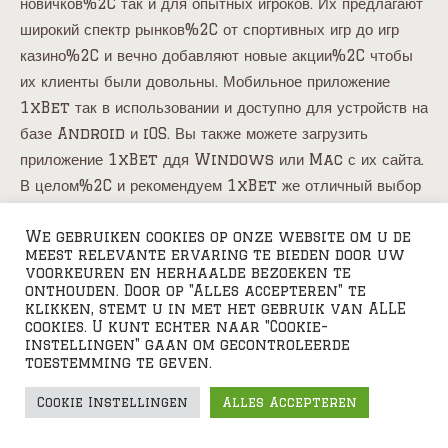
новичков%2C так и для опытных игроков. Их предлагают
широкий спектр рынков%2C от спортивных игр до игр
казино%2C и вечно добавляют новые акции%2C чтобы
их клиенты были довольны. Мобильное приложение
1xBet так в использовании и доступно для устройств на
базе Android и iOS. Вы также можете загрузить
приложение 1xBet ддя Windows или Mac с их сайта.
В целом%2C и рекомендуем 1xBet же отличный выбор
для вашей следующей онлайн-ставки.
We gebruiken cookies op onze website om u de
BET УЗБЕКИСТАН ПРЯМЫЕ ТРАНСЛЯЦИИ И
meest relevante ervaring te bieden door uw
voorkeuren en herhaalde bezoeken te
СТАВКИ
onthouden. Door op "Alles accepteren" te
klikken, stemt u in met het gebruik van ALLE
cookies. U kunt echter naar "Cookie-
Пользователи получили возможность играть в казино
instellingen" gaan om gecontroleerde
toestemming te geven.
1xbet на официальном сайте не сразу%2C же как
изначально проект создавался для ставок на спорт.
Cookie Instellingen
Alles Accepteren
Также%2C большая часть бонусных предложений
доступна поэтому в спортивном разделе. При этом