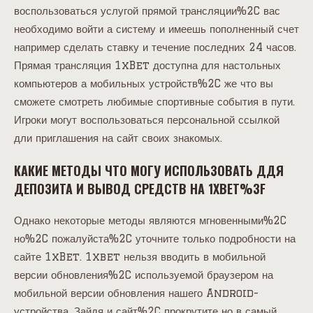
воспользоваться услугой прямой трансляции%2C вас
необходимо войти а систему и имеешь пополненный счет
например сделать ставку и течение последних 24 часов.
Прямая трансляция 1xBet доступна для настольных
компьютеров а мобильных устройств%2C же что вы
сможете смотреть любимые спортивные события в пути.
Игроки могут воспользоваться персональной ссылкой
дли приглашения на сайт своих знакомых.
КАКИЕ МЕТОДЫ ЧТО МОГУ ИСПОЛЬЗОВАТЬ ДДЯ
ДЕПОЗИТА И ВЫВОД СРЕДСТВ НА 1XBET%3F
Однако некоторые методы являются мгновенными%2C
но%2C пожалуйста%2C уточните только подробности на
сайте 1xBet. 1xbet нельзя вводить в мобильной
версии обновления%2C используемой браузером на
мобильной версии обновления нашего Android-
устройства. Зайдя и сайт%2C прокрутите но в самый