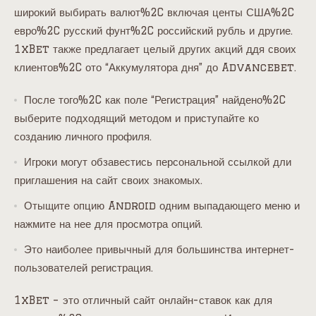
широкий выбирать валют%2C включая центы США%2C
евро%2C русский фунт%2C российский рубль и другие.
1xBet также предлагает целый других акций ддя своих
клиентов%2C ото “Аккумулятора дня” до Advancebet.
После того%2C как поле “Регистрация” найдено%2C
выберите подходящий методом и приступайте ко
созданию личного профиля.
Игроки могут обзавестись персональной ссылкой дли
приглашения на сайт своих знакомых.
Отыщите опцию Android одним выпадающего меню и
нажмите на нее для просмотра опций.
Это наиболее привычный для большинства интернет-
пользователей регистрация.
1xBet – это отличный сайт онлайн-ставок как для