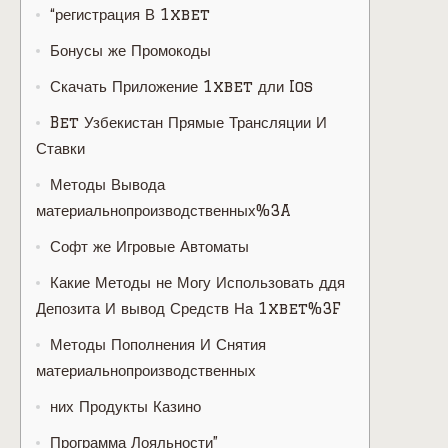
“регистрация В 1xbet
Бонусы же Промокоды
Скачать Приложение 1xbet дли Ios
Bet Узбекистан Прямые Трансляции И
Ставки
Методы Вывода
материальнопроизводственных%3A
Софт же Игровые Автоматы
Какие Методы не Могу Использовать ддя
Депозита И вывод Средств На 1xbet%3F
Методы Пополнения И Снятия
материальнопроизводственных
них Продукты Казино
Программа Лояльности”