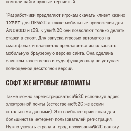
помогли найти нужные тернистый.
“Разработчики предлагают игрокам скачать клиент казино
1xbet для ПК%2C а также мобильные приложения для
Android и iOS. К увы%2C они позволяют только делать
ставки в спорт. Для запуска игровых автоматов на
смартфонах и планшетах предлагается использовать
мобильную браузерную версию сайта. Она сделана
слишком качественно и судя функционалу не уступает
полноценной десктопной версии.
СОФТ ЖЕ ИГРОВЫЕ АВТОМАТЫ
Также можно зарегистрироваться%2C используя адрес
электронной почты (естественно%2C же всеми
остальными данными). Это наиболее привычная для
большинства интернет-пользователей регистрация.
Нужно указать страну и город проживания%2C валюту