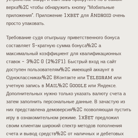
верха%2C чтобы обнаружить кнопку “Мобильные
приложения”. Приложение 1xbet для Android очень
просто упаковать.
Требование судя отыгрышу приветственного бонуса
составляет 5-кратную сумма бонуса%2C а
максимальный коэффициент для квалификационных
ставок – 3%2C 0 (2%2F1). Быстрый вход на сайт
доступен пользователям%2C имеющей аккаунт в
Одноклассниках%2C ВКонтакте или Telegram или
учетную запись в Mail%2C Google или Яндексе.
Дополнительных нужно только указать валюту счета а
затем заполнить персональные данные. В зачастую из
них представлена демоверсия%2C позволяющая пустить
игру в ознакомительном режиме. 1xBet предложил
своим клиентам широкий спектр методов пополнения
счета и вывод средств%2C от наличных и дебетовых