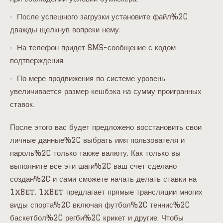
После успешного загрузки установите файл%2C
дважды щелкнув вопреки нему.
На телефон придет SMS-сообщение с кодом
подтверждения.
По мере продвижения по системе уровень
увеличивается размер кешбэка на сумму проигранных
ставок.
После этого вас будет предложено восстановить свои
личные данные%2C выбрать имя пользователя и
пароль%2C только также валюту. Как только вы
выполните все эти шаги%2C ваш счет сделано
создан%2C и сами сможете начать делать ставки на
1xBet. 1xBet предлагает прямые трансляции многих
виды спорта%2C включая футбол%2C теннис%2C
баскетбол%2C регби%2C крикет и другие. Чтобы