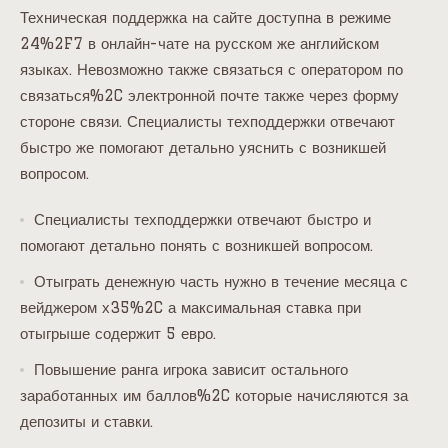
Техническая поддержка на сайте доступна в режиме
24%2F7 в онлайн-чате на русском же английском
языках. Невозможно также связаться с оператором по
связаться%2C электронной почте также через форму
стороне связи. Специалисты техподдержки отвечают
быстро же помогают детально уяснить с возникшей
вопросом.
Специалисты техподдержки отвечают быстро и
помогают детально понять с возникшей вопросом.
Отыграть денежную часть нужно в течение месяца с
вейджером х35%2C а максимальная ставка при
отыгрыше содержит 5 евро.
Повышение ранга игрока зависит остального
заработанных им баллов%2C которые начисляются за
депозиты и ставки.