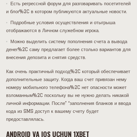
Есть регрессной форум для разговаривать посетителей
и блог%2C в котором публикуются актуальные новости.
Подробные условия осуществления и отыгрыша
отображаются в Личном служебном игрока.
Можно выделить систему пополнения счета а вывода
денег%2C саму предлагает более столько вариантов для
внесения депозита и снятия средств.
Как очень практичный подход%2C который обеспечивает
дополнительные защиту. Когда ваш счет привязан нему
номеру мобильного телефона%2C нет опасности может
взломанным%2C поскольку вы не нужно делать никакой
личной информации. После” “заполнения бланков и ввода
кода из SMS доступ к вашему счету будет
предоставлялась.
ANDROID VA IOS UCHUN 1XBET