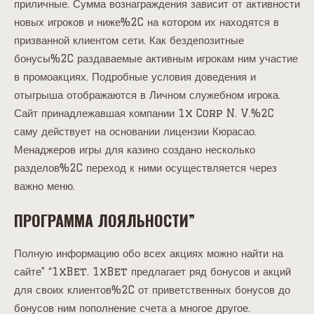
приличные. Сумма вознаграждения зависит от активности
новых игроков и ниже%2C на котором их находятся в
призванной клиентом сети. Как бездепозитные
бонусы%2C раздаваемые активным игрокам ним участие
в промоакциях. Подробные условия доведения и
отыгрыша отображаются в Личном служебном игрока.
Сайт принадлежавшая компании 1x Corp N. V.%2C
саму действует на основании лицензии Кюрасао.
Менаджеров игры для казино создано несколько
разделов%2C переход к ними осуществляется через
важно меню.
ПРОГРАММА ЛОЯЛЬНОСТИ”
Полную информацию обо всех акциях можно найти на
сайте” “1xBet. 1xBet предлагает ряд бонусов и акций
для своих клиентов%2C от приветственных бонусов до
бонусов ним пополнение счета а многое другое.