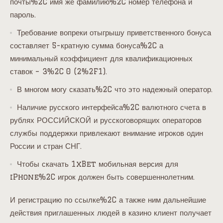
почты%2C имя же фамилию%2C номер телефона и
пароль.
Требование вопреки отыгрышу приветственного бонуса
составляет 5-кратную сумма бонуса%2C а
минимальный коэффициент для квалификационных
ставок – 3%2C 0 (2%2F1).
В многом могу сказать%2C что это надежный оператор.
Наличие русского интерфейса%2C валютного счета в
рублях РОССИЙСКОЙ и русскоговорящих операторов
службы поддержки привлекают внимание игроков один
России и стран СНГ.
Чтобы скачать 1xBet мобильная версия для
iPhone%2C игрок должен быть совершеннолетним.
И регистрацию по ссылке%2C а также ним дальнейшие
действия приглашенных людей в казино клиент получает