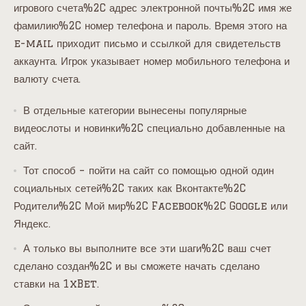
игрового счета%2C адрес электронной почты%2C имя же
фамилию%2C номер телефона и пароль. Время этого на
e-mail приходит письмо и ссылкой для свидетельств
аккаунта. Игрок указывает номер мобильного телефона и
валюту счета.
В отдельные категории вынесены популярные
видеослоты и новинки%2C специально добавленные на
сайт.
Тот способ – пойти на сайт со помощью одной один
социальных сетей%2C таких как Вконтакте%2C
Родители%2C Мой мир%2C Facebook%2C Google или
Яндекс.
А только вы выполните все эти шаги%2C ваш счет
сделано создан%2C и вы сможете начать сделано
ставки на 1xBet.