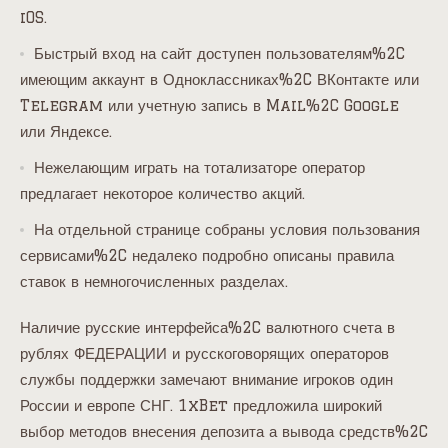
iOS.
Быстрый вход на сайт доступен пользователям%2C
имеющим аккаунт в Одноклассниках%2C ВКонтакте или
Telegram или учетную запись в Mail%2C Google
или Яндексе.
Нежелающим играть на тотализаторе оператор
предлагает некоторое количество акций.
На отдельной странице собраны условия пользования
сервисами%2C недалеко подробно описаны правила
ставок в немногочисленных разделах.
Наличие русские интерфейса%2C валютного счета в
рублях ФЕДЕРАЦИИ и русскоговорящих операторов
службы поддержки замечают внимание игроков один
России и европе СНГ. 1xBet предложила широкий
выбор методов внесения депозита а вывода средств%2C