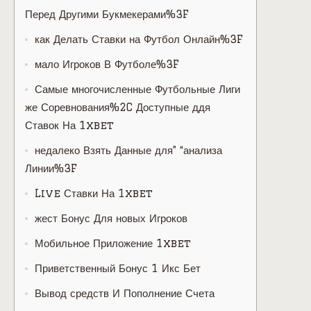
Перед Другими Букмекерами%3F
как Делать Ставки на Футбол Онлайн%3F
мало Игроков В Футболе%3F
Самые многочисленные Футбольные Лиги
же Соревнования%2C Доступные ддя
Ставок На 1xbet
недалеко Взять Данные для” “анализа
Линии%3F
Live Ставки На 1xbet
жест Бонус Для новых Игроков
Мобильное Приложение 1xbet
Приветственный Бонус 1 Икс Бет
Вывод средств И Пополнение Счета