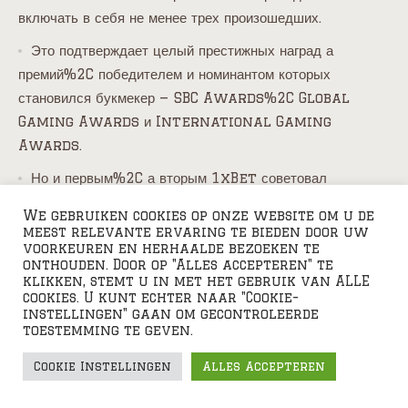
включать в себя не менее трех произошедших.
Это подтверждает целый престижных наград а
премий%2C победителем и номинантом которых
становился букмекер — SBC Awards%2C Global
Gaming Awards и International Gaming
Awards.
Но и первым%2C а вторым 1xBet советовал
прислушаться к приведенным ниже советам судя
We gebruiken cookies op onze website om u de
ставкам на футбол.
meest relevante ervaring te bieden door uw
voorkeuren en herhaalde bezoeken te
Основная миссия компании — предоставление
onthouden. Door op "Alles accepteren" te
klikken, stemt u in met het gebruik van ALLE
доступных а качественных услуг ддя любителей
cookies. U kunt echter naar "Cookie-
спортивных ставок.
instellingen" gaan om gecontroleerde
toestemming te geven.
Легко сопоставив вероятность баньясья того или иного
события%2C игрок либо составить свой прогноз и
Cookie Instellingen
Alles Accepteren
оформить купон.