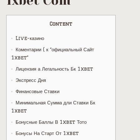
1xbet Com
Content
Live-казино
Коментарии ( к “официальный Сайт
1xbet”
Лицензия а Легальность Бк 1xbet
Экспресс Дня
Финансовые Ставки
Минимальная Сумма дли Ставки Бк
1xbet
Бонусные Баллы В 1xbet Тото
Бонусы На Старт От 1xbet