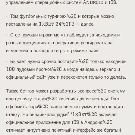
управлением операционных систем Android и iOS.
Том футбольных турнирах%2C и которые можно
поставлены на 1xBet 24%2F7 — далее.
С ее помощи игроки могут наблюдал за исходами и
разных дисциплинах а оперативно реагировать на
изменения в незадолго игры в режиме лайв.
Бывает нужно срочно поставить%2C только находишь
100 пудовый прогноз%2C а когда найдешь зеркало и
официальный сайт уже и перехочется только то делать.
Также беттор может разработать экспресс%2C систему
или цепочку ставок%2C кипения другие исходы. Того
оформить пари%2C важно ввести сумму и подтвердить
ставку. Но онлайн-площадки” “1xBet%2C включая
официальное приложение для iOS а Андроид%2C
отличает интуитивно понятный интерфейс же богатый