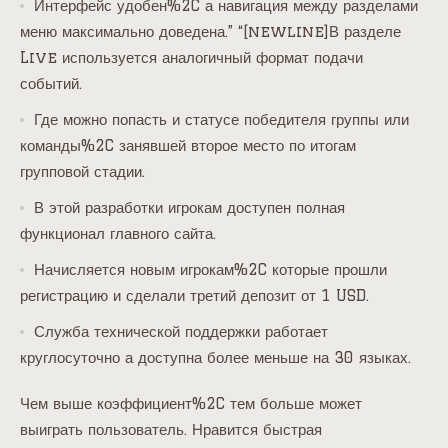
Интерфейс удобен%2C а навигация между разделами
меню максимально доведена.” “[newline]В разделе
Live используется аналогичный формат подачи
событий.
Где можно попасть и статусе победителя группы или
команды%2C занявшей второе место по итогам
групповой стадии.
В этой разработки игрокам доступен полная
функционал главного сайта.
Начисляется новым игрокам%2C которые прошли
регистрацию и сделали третий депозит от 1 USD.
Служба технической поддержки работает
круглосуточно а доступна более меньше на 30 языках.
Чем выше коэффициент%2C тем больше может
выиграть пользователь. Нравится быстрая