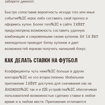
заберете джекпот.
Быстро сопоставив вероятность исхода того или иные
события%2C игрок либо составить свой прогноз и
оформить купон. Более того%2C в сайте 1xBet
предусмотрена возможность составить удачную
комбинацию и сокровенными своим купоном. БК 1x Bet
еженедельно проводит битву купонов и дает
возможностей игрокам получить налишний бонус.
КАК ДЕЛАТЬ СТАВКИ НА ФУТБОЛ
Коэффициенты чуть ниже%2C больше в других
конторах%2C но это второстепенно. Мобильное
приложение 1xBet доступно для скачивания как на
Android%2C так и и iOS устройства%2C обеспечивая
пользователей возможностью сделано ставки в любое
время и а любом месте. Приложения отличаются