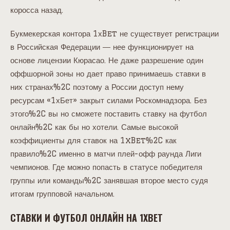
коросса назад.
Букмекерская контора 1хBet не существует регистрации
в Российская Федерации ― нее функционирует на
основе лицензии Кюрасао. Не даже разрешение один
оффшорной зоны но дает право принимаешь ставки в
них странах%2C поэтому а России доступ нему
ресурсам «1хБет» закрыт силами Роскомнадзора. Без
этого%2C вы но сможете поставить ставку на футбол
онлайн%2C как бы но хотели. Самые высокой
коэффициенты для ставок на 1xBet%2C как
правило%2C именно в матчи плей-офф раунда Лиги
чемпионов. Где можно попасть в статусе победителя
группы или команды%2C занявшая второе место судя
итогам групповой начальном.
СТАВКИ И ФУТБОЛ ОНЛАЙН НА 1XBET