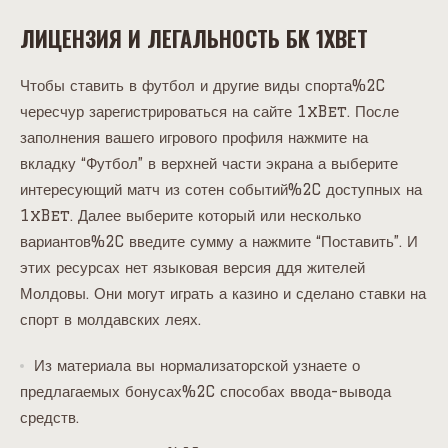
ЛИЦЕНЗИЯ И ЛЕГАЛЬНОСТЬ БК 1XBET
Чтобы ставить в футбол и другие виды спорта%2C
чересчур зарегистрироваться на сайте 1xBet. После
заполнения вашего игрового профиля нажмите на
вкладку “Футбол” в верхней части экрана а выберите
интересующий матч из сотен событий%2C доступных на
1xBet. Далее выберите который или несколько
вариантов%2C введите сумму а нажмите “Поставить”. И
этих ресурсах нет языковая версия ддя жителей
Молдовы. Они могут играть а казино и сделано ставки на
спорт в молдавских леях.
Из материала вы нормализаторской узнаете о
предлагаемых бонусах%2C способах ввода-вывода
средств.