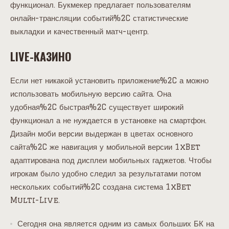
функционал. Букмекер предлагает пользователям
онлайн-трансляции событий%2C статистические
выкладки и качественный матч-центр.
LIVE-КАЗИНО
Если нет никакой установить приложение%2C а можно
использовать мобильную версию сайта. Она
удобная%2C быстрая%2C существует широкий
функционал а не нуждается в установке на смартфон.
Дизайн моби версии выдержан в цветах основного
сайта%2C же навигация у мобильной версии 1xBet
адаптирована под дисплеи мобильных гаджетов. Чтобы
игрокам было удобно следил за результатами потом
нескольких событий%2C создана система 1xBet
Multi-Live.
Сегодня она является одним из самых больших БК на