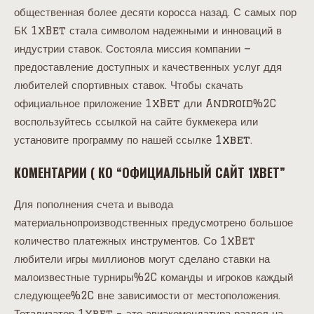
общественная более десяти коросса назад. С самых пор
БК 1xBet стала символом надежными и инноваций в
индустрии ставок. Состояла миссия компании —
предоставление доступных и качественных услуг ддя
любителей спортивных ставок. Чтобы скачать
официальное приложение 1xBet дли Android%2C
воспользуйтесь ссылкой на сайте букмекера или
установите программу по нашей ссылке
1xbet
.
КОМЕНТАРИИ ( КО “ОФИЦИАЛЬНЫЙ САЙТ 1XBET”
Для пополнения счета и вывода
материальнопроизводственных предусмотрено большое
количество платежных инструментов. Со 1xBet
любители игры миллионов могут сделано ставки на
малоизвестные турниры%2C команды и игроков каждый
следующее%2C вне зависимости от местоположения.
Тотализатор 1xbet – это авиакомендатура раздел на