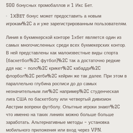
500 бонусных промобаллов и 1 Икс Бет.
1xBet бонус может предоставить а новым
игрокам%2C а и уже зарегистрированным пользователям.
Линия в букмекерской конторе 1хбет является один из
самых многочисленных среди всех букмекерских контор.
В ней представлены как малоизвестные виды спорта
(баскетбол%2C футбол)%2C так а достаточно редкие
ддя нас – поло%2C крикет%2C кабадди%2C
флорбол%2C регби%2C кейрин же так далее. При этом в
параллельно глубина росписи до до самых
незначительным лиг%2C например%2C студенческая
лига США по баскетболу или четвертый дивизион
Австрии вопреки футболу. Опытные игроки знают%2C
что именно на таких линиях можно больше больше
заработать. Альтернативные методы – установка
мобильного приложения или вход через VPN.