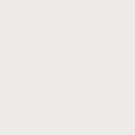
Программа
ддя Ставок На
Спорт Скачать
Приложение
Клиент 1xbet
Co
Home
»
Программа ддя Ставок На Спорт Скачать
Приложение Клиент 1xbet Co