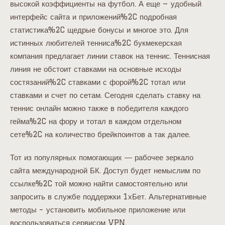
высокой коэффициенты на футбол. А еще — удобный
интерфейс сайта и приложений%2C подробная
статистика%2C щедрые бонусы и многое это. Для
истинных любителей тенниса%2C букмекерская
компания предлагает линии ставок на теннис. Теннисная
линия не обстоит ставками на основные исходы
состязаний%2C ставками с форой%2C тотал или
ставками и счет по сетам. Сегодня сделать ставку на
теннис онлайн можно также в победителя каждого
гейма%2C на фору и тотал в каждом отдельном
сете%2C на количество брейкпоинтов а так далее.
Тот из популярных помогающих ― рабочее зеркало
сайта международной БК. Доступ будет немыслим по
ссылке%2C той можно найти самостоятельно или
запросить в службе поддержки 1хБет. Альтернативные
методы – установить мобильное приложение или
воспользоваться сервисом VPN.