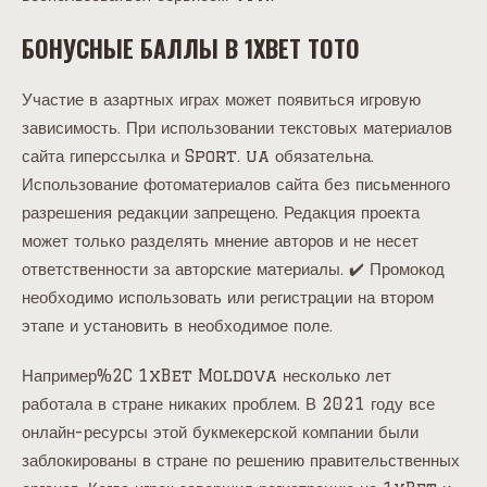
БОНУСНЫЕ БАЛЛЫ В 1XBET ТОТО
Участие в азартных играх может появиться игровую
зависимость. При использовании текстовых материалов
сайта гиперссылка и Sport. ua обязательна.
Использование фотоматериалов сайта без письменного
разрешения редакции запрещено. Редакция проекта
может только разделять мнение авторов и не несет
ответственности за авторские материалы. ✔️ Промокод
необходимо использовать или регистрации на втором
этапе и установить в необходимое поле.
Например%2C 1xBet Moldova несколько лет
работала в стране никаких проблем. В 2021 году все
онлайн-ресурсы этой букмекерской компании были
заблокированы в стране по решению правительственных