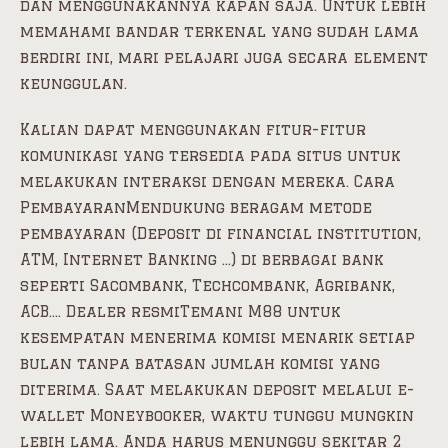
dan menggunakannya kapan saja. Untuk lebih
memahami bandar terkenal yang sudah lama
berdiri ini, mari pelajari juga secara element
keunggulan.
Kalian dapat menggunakan fitur-fitur
komunikasi yang tersedia pada situs untuk
melakukan interaksi dengan mereka. Cara
PembayaranMendukung beragam metode
pembayaran (Deposit di financial institution,
ATM, Internet Banking …) di berbagai bank
seperti Sacombank, Techcombank, Agribank,
ACB…. Dealer resmiTemani M88 untuk
kesempatan menerima komisi menarik setiap
bulan tanpa batasan jumlah komisi yang
diterima. Saat melakukan deposit melalui e-
wallet Moneybooker, waktu tunggu mungkin
lebih lama. Anda harus menunggu sekitar 2