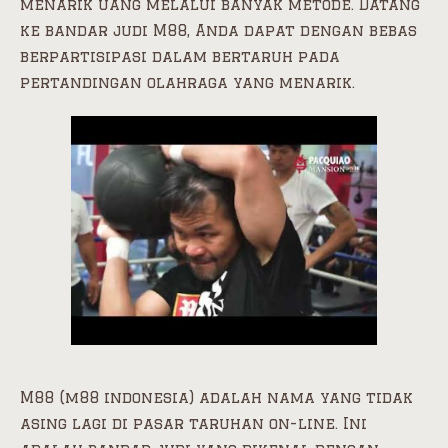
menarik uang melalui banyak metode. Datang
ke bandar judi M88, Anda dapat dengan bebas
berpartisipasi dalam bertaruh pada
pertandingan olahraga yang menarik.
M88 (m88 indonesia) adalah nama yang tidak
asing lagi di pasar taruhan on-line. Ini