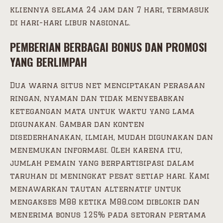
kliennya selama 24 jam dan 7 hari, termasuk
di hari-hari libur nasional.
PEMBERIAN BERBAGAI BONUS DAN PROMOSI
YANG BERLIMPAH
Dua warna situs net menciptakan perasaan
ringan, nyaman dan tidak menyebabkan
ketegangan mata untuk waktu yang lama
digunakan. Gambar dan konten
disederhanakan, ilmiah, mudah digunakan dan
menemukan informasi. Oleh karena itu,
jumlah pemain yang berpartisipasi dalam
taruhan di meningkat pesat setiap hari. Kami
menawarkan tautan alternatif untuk
mengakses M88 ketika M88.com diblokir dan
menerima bonus 125% pada setoran pertama