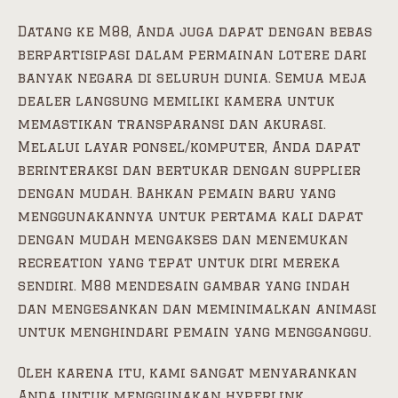
Datang ke M88, Anda juga dapat dengan bebas
berpartisipasi dalam permainan lotere dari
banyak negara di seluruh dunia. Semua meja
dealer langsung memiliki kamera untuk
memastikan transparansi dan akurasi.
Melalui layar ponsel/komputer, Anda dapat
berinteraksi dan bertukar dengan supplier
dengan mudah. Bahkan pemain baru yang
menggunakannya untuk pertama kali dapat
dengan mudah mengakses dan menemukan
recreation yang tepat untuk diri mereka
sendiri. M88 mendesain gambar yang indah
dan mengesankan dan meminimalkan animasi
untuk menghindari pemain yang mengganggu.
Oleh karena itu, kami sangat menyarankan
Anda untuk menggunakan hyperlink