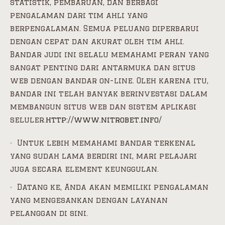
statistik, pembaruan, dan berbagi
pengalaman dari tim ahli yang
berpengalaman. Semua peluang diperbarui
dengan cepat dan akurat oleh tim ahli.
Bandar judi ini selalu memahami peran yang
sangat penting dari antarmuka dan situs
web dengan bandar on-line. Oleh karena itu,
bandar ini telah banyak berinvestasi dalam
membangun situs web dan sistem aplikasi
seluler.
http://www.nitrobet.info/
Untuk lebih memahami bandar terkenal
yang sudah lama berdiri ini, mari pelajari
juga secara element keunggulan.
Datang ke, Anda akan memiliki pengalaman
yang mengesankan dengan layanan
pelanggan di sini.