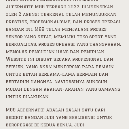
alternatif M88 terbaru 2023. Dilisensikan
oleh 2 agensi terkenal telah menunjukkan
prestise, profesionalisme, dan proses operasi
bandar ini. M88 telah menjalani proses
sensor yang ketat, memiliki toko sport yang
berkualitas, proses operasi yang transparan,
menolak pencucian uang dan penipuan.
Website ini dibuat secara profesional dan
efisien, yang akan mendorong para pemain
untuk betah berlama-lama bermain dan
bertaruh uangnya. Navigasinya sungguh
mudah dengan arahan-arahan yang gampang
untuk dilakukan.
M88 alternatif adalah salah satu dari
sedikit bandar judi yang berlisensi untuk
beroperasi di kedua benua. Judi