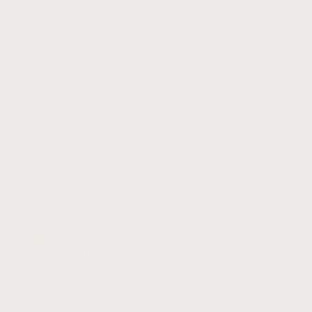
M88 Indonesia-
Hyperlink
Alternatif M88
2024 Link M88
Terbaru
Home
»
M88 Indonesia- Hyperlink Alternatif
M88 2024 Link M88 Terbaru