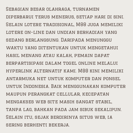
Sebagian besar olahraga, turnamen
diperbarui terus menerus, setiap hari di sini.
Selain lotere tradisional, M88 juga memiliki
lotere on-line dan undian berhadiah yang
sedang berlangsung. Daripada menunggu
waktu yang ditentukan untuk mengetahui
hasil menang atau kalah, pemain dapat
berpartisipasi dalam togel online melalui
hyperlink alternatif kami. M88 kini memiliki
antarmuka net untuk komputer dan ponsel
untuk Indonesia. Baik menggunakan komputer
maupun perangkat cellular, kecepatan
mengakses web site masih sangat stabil,
tanpa lag, bahkan pada jam sibuk sekalipun.
Selain itu, sejak berdirinya situs web, ia
sering berhenti bekerja.