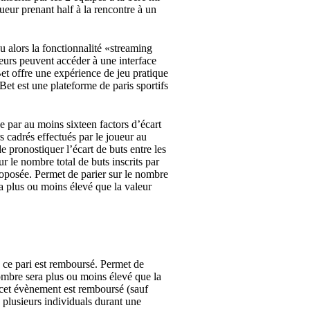
eur prenant half à la rencontre à un
Ou alors la fonctionnalité «streaming
teurs peuvent accéder à une interface
Bet offre une expérience de jeu pratique
et est une plateforme de paris sportifs
ne par au moins sixteen factors d’écart
s cadrés effectués par le joueur au
e pronostiquer l’écart de buts entre les
r le nombre total de buts inscrits par
roposée. Permet de parier sur le nombre
ra plus ou moins élevé que la valeur
, ce pari est remboursé. Permet de
nombre sera plus ou moins élevé que la
 cet évènement est remboursé (sauf
 plusieurs individuals durant une