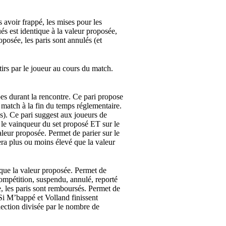
s avoir frappé, les mises pour les
és est identique à la valeur proposée,
posée, les paris sont annulés (et
tirs par le joueur au cours du match.
s durant la rencontre. Ce pari propose
e match à la fin du temps réglementaire.
és). Ce pari suggest aux joueurs de
r le vainqueur du set proposé ET sur le
aleur proposée. Permet de parier sur le
era plus ou moins élevé que la valeur
 que la valeur proposée. Permet de
ompétition, suspendu, annulé, reporté
e, les paris sont remboursés. Permet de
Si M’bappé et Volland finissent
lection divisée par le nombre de