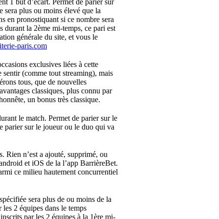
nt 1 but d’écart. Permet de parier sur
e sera plus ou moins élevé que la
ons en pronostiquant si ce nombre sera
s durant la 2ème mi-temps, ce pari est
ion générale du site, et vous le
iterie-paris.com
occasions exclusives liées à cette
re sentir (comme tout streaming), mais
pérons tous, que de nouvelles
 avantages classiques, plus connu par
honnête, un bonus très classique.
durant le match. Permet de parier sur le
 parier sur le joueur ou le duo qui va
 Rien n’est a ajouté, supprimé, ou
android et iOS de la l’app BarrièreBet.
 parmi ce milieu hautement concurrentiel
spécifiée sera plus de ou moins de la
r les 2 équipes dans le temps
nscrits par les 2 équipes à la 1ère mi-