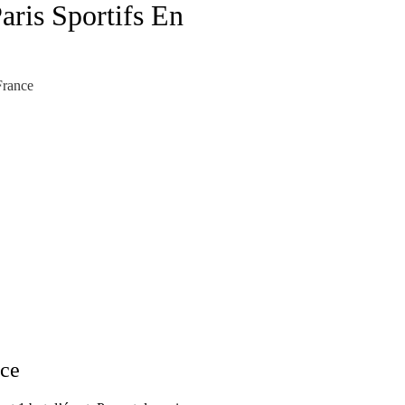
aris Sportifs En
France
nce