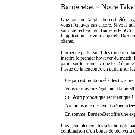
Barrierebet – Notre Take
Une fois que l’application est téléchar
vous n’en avez pas encore. Si vous uti
suffit de rechercher “BarriereBet iOS” 
l’application sur votre appareil. Barrie
clients.
Permet de parier sur 1 des three résulta
inscrire le premier however du match. P
parier sur le pronostic que les 2 équipe
l’issue de la rencontre en pariant sur l
Ce pari est remboursé si les trois pre
Vous retrouverez également la possibil
Si l’écart pronostiqué est identique 
Au moins une des events répertoriées 
En somme, BarriereBet offre une expé
Plus généralement, les sélections de p
combinaison d’un bonus de bienvenu ou p