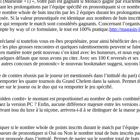
Nul (Marseille +1) », votre pari est gagnant si Monaco gagne par exacteme
ant les prolongations par l’équipe spécifié en pronostiquant si ce nombr
e nombre whole de buts inscrits par les 2 équipes durant les prolongati
sée. Si la valeur pronostiquée est identique aux nombres de buts inscrit
e qui remporte le match sont considérés gagnants. Concernant l’organisat
mpte by way of ce formulaire, le tout est 100% pratique.
http://magasin-l
réclamé si toutefois vous en êtes propriétaire, pour ainsi bénéficier des 
ue les plus grosses rencontres et quelques ralentissements peuvent se fai
 en matière notre petit nouveau s’en kind avec les honneurs, et nous es
uelques défauts que nous avons pu citer. Avec ses 100 € reversés et ses
et autres concours de pronostic» le nouveau bookmaker suggest, soyons 
de contres réussis par le joueur (et mentionnés dans l’intitulé du pari) 
remporter les quatre tournois du Grand Chelem dans la saison. Permet de
ier sur le joueur ou le duo qui va remporter le jeu spécifié.
den combi» le montant est proportionnel au nombre de paris combinés.
ez la version PC ? Enfin, aucune différence majeure entre les versions 
ivant issu du luxe à la niçoise, arrivera-t-il à se distinguer de la masse
quer si le nombre whole de points inscrits durant le match par l’équipe 
ueurs de pronostiquer si Oui ou Non le nombre total de buts inscrits pa
r proposée dans l’intitulé. Permet de parier sur le nombre total de buts i