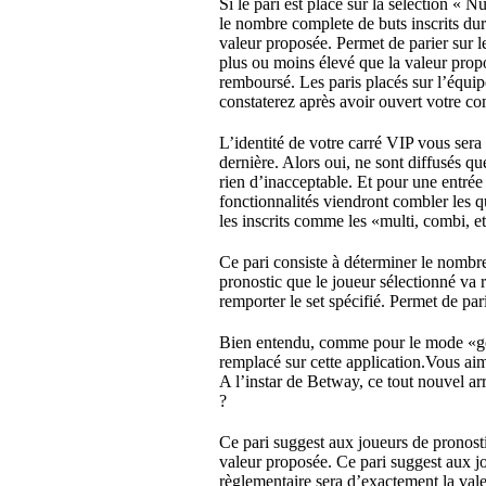
Si le pari est placé sur la sélection « 
le nombre complete de buts inscrits dur
valeur proposée. Permet de parier sur l
plus ou moins élevé que la valeur propo
remboursé. Les paris placés sur l’équip
constaterez après avoir ouvert votre co
L’identité de votre carré VIP vous sera 
dernière. Alors oui, ne sont diffusés q
rien d’inacceptable. Et pour une entrée
fonctionnalités viendront combler les q
les inscrits comme les «multi, combi, 
Ce pari consiste à déterminer le nombre 
pronostic que le joueur sélectionné va 
remporter le set spécifié. Permet de par
Bien entendu, comme pour le mode «gol
remplacé sur cette application.Vous aim
A l’instar de Betway, ce tout nouvel arr
?
Ce pari suggest aux joueurs de pronosti
valeur proposée. Ce pari suggest aux jo
règlementaire sera d’exactement la valeu