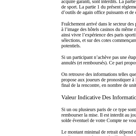
acquire garanti, sont interdits. La par
de sport. La partie 1 du présent règlem
d’outils de again office puissants et d
Fraîchement arrivé dans le secteur des 
à l’image des hôtels casinos du même n
ainsi vivre l’expérience des paris spo
sélections, et sur des cotes commençan
potentiels.
Si un participant n’achève pas une étape
annulés (et remboursés). Ce pari propos
On retrouve des informations telles que 
propose aux joueurs de pronostiquer à la
final de la rencontre, en nombre de unit
Valeur Indicative Des Informat
Si un ou plusieurs paris de ce type son
rembourser la mise. Il est interdit au j
solde éventuel de votre Compte ne vou
Le montant minimal de retrait dépend de