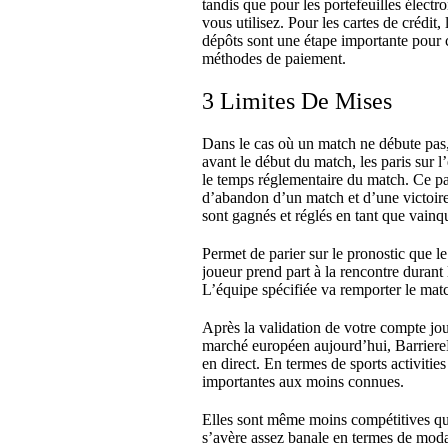
tandis que pour les portefeuilles élec
vous utilisez. Pour les cartes de crédit
dépôts sont une étape importante pour 
méthodes de paiement.
3 Limites De Mises
Dans le cas où un match ne débute pas, 
avant le début du match, les paris sur 
le temps réglementaire du match. Ce pa
d’abandon d’un match et d’une victoire 
sont gagnés et réglés en tant que vainqu
Permet de parier sur le pronostic que l
joueur prend part à la rencontre durant 
L’équipe spécifiée va remporter le match
Après la validation de votre compte j
marché européen aujourd’hui, Barriere
en direct. En termes de sports activitie
importantes aux moins connues.
Elles sont même moins compétitives que
s’avère assez banale en termes de moda