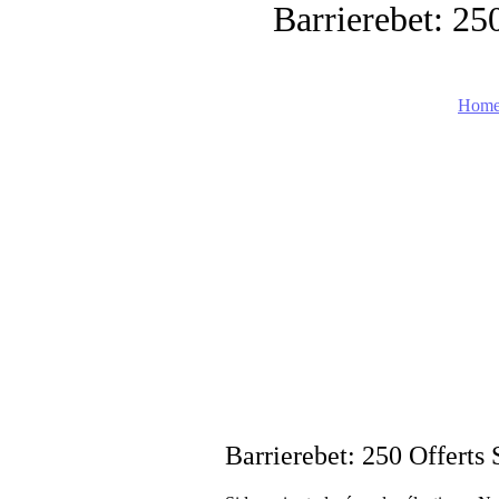
Barrierebet: 25
Hom
Barrierebet: 250 Offerts