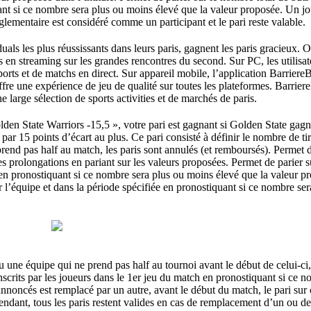
nt si ce nombre sera plus ou moins élevé que la valeur proposée. Un jou
ementaire est considéré comme un participant et le pari reste valable.
uals les plus réussissants dans leurs paris, gagnent les paris gracieux. 
ns en streaming sur les grandes rencontres du second. Sur PC, les utilisa
ports et de matchs en direct. Sur appareil mobile, l’application Barriere
e une expérience de jeu de qualité sur toutes les plateformes. BarriereB
e large sélection de sports activities et de marchés de paris.
Golden State Warriors -15,5 », votre pari est gagnant si Golden State gag
ar 15 points d’écart au plus. Ce pari consisté à définir le nombre de tir
rend pas half au match, les paris sont annulés (et remboursés). Permet d
s prolongations en pariant sur les valeurs proposées. Permet de parier su
 en pronostiquant si ce nombre sera plus ou moins élevé que la valeur p
ar l’équipe et dans la période spécifiée en pronostiquant si ce nombre se
ou une équipe qui ne prend pas half au tournoi avant le début de celui-ci
nscrits par les joueurs dans le 1er jeu du match en pronostiquant si ce 
nnoncés est remplacé par un autre, avant le début du match, le pari sur
ndant, tous les paris restent valides en cas de remplacement d’un ou de