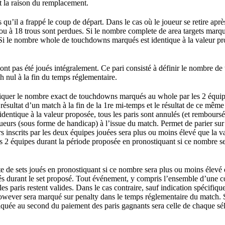
t la raison du remplacement.
 qu’il a frappé le coup de départ. Dans le cas où le joueur se retire aprè
 ou à 18 trous sont perdues. Si le nombre complete de area targets marqu
 Si le nombre whole de touchdowns marqués est identique à la valeur pro
’ont pas été joués intégralement. Ce pari consisté à définir le nombre de 
h nul à la fin du temps réglementaire.
iquer le nombre exact de touchdowns marqués au whole par les 2 équipe
 résultat d’un match à la fin de la 1re mi-temps et le résultat de ce mêm
t identique à la valeur proposée, tous les paris sont annulés (et rembours
joueurs (sous forme de handicap) à l’issue du match. Permet de parier su
rs inscrits par les deux équipes jouées sera plus ou moins élevé que la v
es 2 équipes durant la période proposée en pronostiquant si ce nombre s
e de sets joués en pronostiquant si ce nombre sera plus ou moins élevé
nés durant le set proposé. Tout événement, y compris l’ensemble d’une c
s paris restent valides. Dans le cas contraire, sauf indication spécifiqu
however sera marqué sur penalty dans le temps réglementaire du match. 
pliquée au second du paiement des paris gagnants sera celle de chaque sé