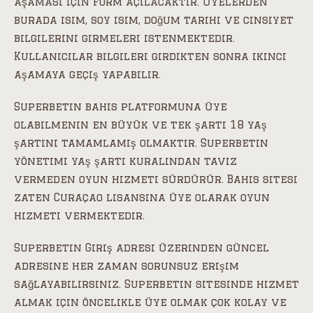
aşaması için form açılacaktır. Üyelerden
burada isim, soy isim, doğum tarihi ve cinsiyet
bilgilerini girmeleri istenmektedir.
Kullanıcılar bilgileri girdikten sonra ikinci
aşamaya geçiş yapabilir.
Superbetin bahis platformuna üye
olabilmenin en büyük ve tek şartı 18 yaş
şartını tamamlamış olmaktır. Superbetin
yönetimi yaş şartı kuralından taviz
vermeden oyun hizmeti sürdürür. Bahis sitesi
zaten Curaçao lisansına üye olarak oyun
hizmeti vermektedir.
Superbetin Giriş adresi üzerinden güncel
adresine her zaman sorunsuz erişim
sağlayabilirsiniz. Superbetin sitesinde hizmet
almak için öncelikle üye olmak çok kolay ve