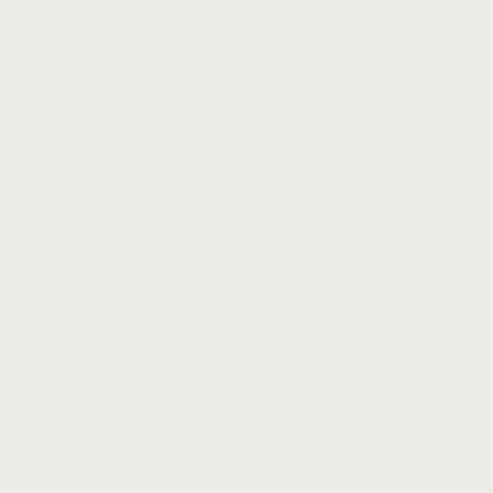
Soma İçin
Durmadan
Çalışıyoruz «
Soma Yeni
Haber Gazetesi
Home
»
Soma İçin Durmadan Çalışıyoruz « Soma
Yeni Haber Gazetesi