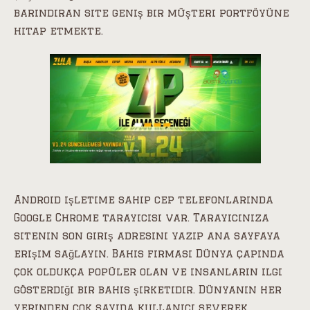
barındıran site geniş bir müşteri portföyüne
hitap etmekte.
Android işletime sahip cep telefonlarında
Google Chrome tarayıcısı var. Tarayıcınıza
sitenin son giriş adresini yazıp ana sayfaya
erişim sağlayın. Bahis firması Dünya çapında
çok oldukça popüler olan ve insanların ilgi
gösterdiği bir bahis şirketidir. Dünyanın her
yerinden çok sayıda kullanıcı severek,