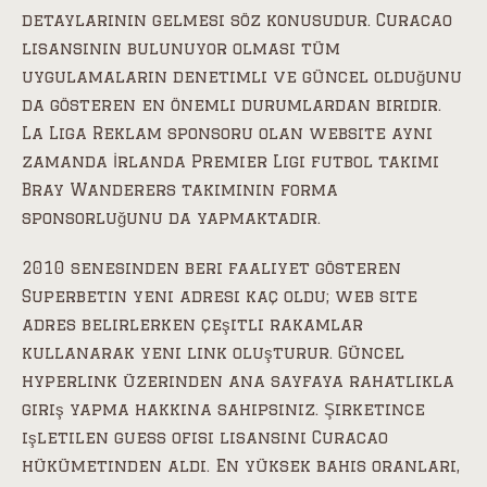
detaylarının gelmesi söz konusudur. Curacao
lisansının bulunuyor olması tüm
uygulamaların denetimli ve güncel olduğunu
da gösteren en önemli durumlardan biridir.
La Liga Reklam sponsoru olan website aynı
zamanda İrlanda Premier Ligi futbol takımı
Bray Wanderers takımının forma
sponsorluğunu da yapmaktadır.
2010 senesinden beri faaliyet gösteren
Superbetin yeni adresi kaç oldu; web site
adres belirlerken çeşitli rakamlar
kullanarak yeni link oluşturur. Güncel
hyperlink üzerinden ana sayfaya rahatlıkla
giriş yapma hakkına sahipsiniz. Şirketince
işletilen guess ofisi lisansını Curacao
hükümetinden aldı. En yüksek bahis oranları,