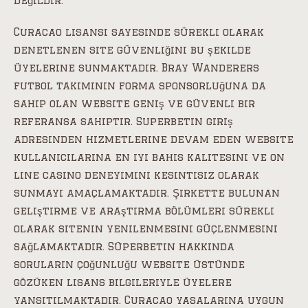
değildir.
Curacao lisansı sayesinde sürekli olarak
denetlenen site güvenliğini bu şekilde
üyelerine sunmaktadır. Bray Wanderers
futbol takımının forma sponsorluğuna da
sahip olan website geniş ve güvenli bir
referansa sahiptir. Superbetin giriş
adresinden hizmetlerine devam eden website
kullanıcılarına en iyi bahis kalitesini ve on
line casino deneyimini kesintisiz olarak
sunmayı amaçlamaktadır. Şirkette bulunan
geliştirme ve araştırma bölümleri sürekli
olarak sitenin yenilenmesini güçlenmesini
sağlamaktadır. Süperbetin hakkında
soruların çoğunluğu website üstünde
gözüken lisans bilgileriyle üyelere
yansıtılmaktadır. Curacao yasalarına uygun