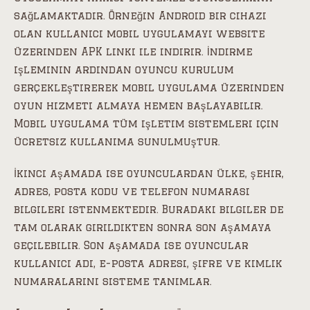
sağlamaktadır. Örneğin Android bir cihazı
olan kullanıcı mobil uygulamayı website
üzerinden APK linki ile indirir. İndirme
işleminin ardından oyuncu kurulum
gerçekleştirerek mobil uygulama üzerinden
oyun hizmeti almaya hemen başlayabilir.
Mobil uygulama tüm işletim sistemleri için
ücretsiz kullanıma sunulmuştur.
İkinci aşamada ise oyunculardan ülke, şehir,
adres, posta kodu ve telefon numarası
bilgileri istenmektedir. Buradaki bilgiler de
tam olarak girildikten sonra son aşamaya
geçilebilir. Son aşamada ise oyuncular
kullanıcı adı, e-posta adresi, şifre ve kimlik
numaralarını sisteme tanımlar.