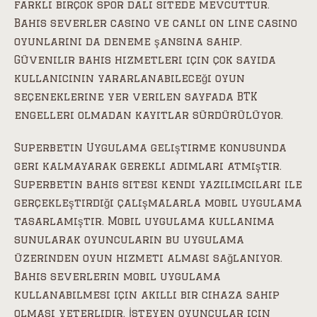
farklı birçok spor dalı sitede mevcuttur.
Bahis severler casino ve canlı on line casino
oyunlarını da deneme şansına sahip.
Güvenilir bahis hizmetleri için çok sayıda
kullanıcının yararlanabileceği oyun
seçeneklerine yer verilen sayfada BTK
engelleri olmadan kayıtlar sürdürülüyor.
Superbetin Uygulama geliştirme konusunda
geri kalmayarak gerekli adımları atmıştır.
Superbetin bahis sitesi kendi yazılımcıları ile
gerçekleştirdiği çalışmalarla mobil uygulama
tasarlamıştır. Mobil uygulama kullanıma
sunularak oyuncuların bu uygulama
üzerinden oyun hizmeti alması sağlanıyor.
Bahis severlerin mobil uygulama
kullanabilmesi için akıllı bir cihaza sahip
olması yeterlidir. İsteyen oyuncular için