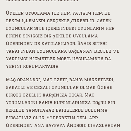
Üyeler uygulama ile hem yatırım hem de
çekim işlemleri gerçekleştirebilir. Zaten
oyuncular site içerisindeki oyunların her
birine sınırsız bir şekilde uygulama
üzerinden de katılabiliyor. Bahis sitesi
tarafından oyunculara sağlanan destek ve
yardımcı hizmetler mobil uygulamada da
yerini korumaktadır.
Maç oranları, maç özeti, bahis marketleri,
sakatlı ve cezalı oyuncular olmak üzere
birçok özellik karşınıza çıkar. Maç
yorumlarını bahis kuponlarınıza doğru bir
şekilde yansıtarak bahislerde bulunma
fırsatınız olur. Superbetin cell app
üzerinden ana sayfaya Android cihazlardan