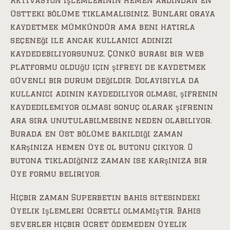
Aktivasyon işlemlerinin hemen ardından en
üstteki bölüme tıklamalısınız. Bunları oraya
kaydetmek mümkündür ama beni hatırla
seçeneği ile ancak kullanıcı adınızı
kaydedebiliyorsunuz. Çünkü burası bir web
platformu olduğu için şifreyi de kaydetmek
güvenli bir durum değildir. Dolayısıyla da
kullanıcı adının kaydediliyor olması, şifrenin
kaydedilemiyor olması sonuç olarak şifrenin
ara sıra unutulabilmesine neden olabiliyor.
Burada en üst bölüme bakıldığı zaman
karşınıza hemen üye ol butonu çıkıyor. O
butona tıkladığınız zaman ise karşınıza bir
üye formu beliriyor.
Hiçbir zaman Superbetin bahis sitesindeki
üyelik işlemleri ücretli olmamıştır. Bahis
severler hiçbir ücret ödemeden üyelik