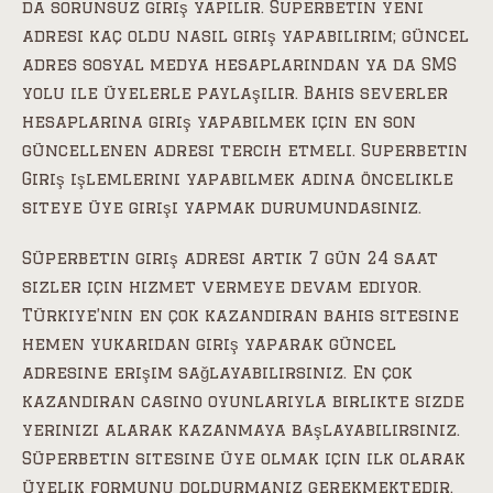
da sorunsuz giriş yapılır. Superbetin yeni
adresi kaç oldu nasıl giriş yapabilirim; güncel
adres sosyal medya hesaplarından ya da SMS
yolu ile üyelerle paylaşılır. Bahis severler
hesaplarına giriş yapabilmek için en son
güncellenen adresi tercih etmeli. Superbetin
Giriş işlemlerini yapabilmek adına öncelikle
siteye üye girişi yapmak durumundasınız.
Süperbetin giriş adresi artık 7 gün 24 saat
sizler için hizmet vermeye devam ediyor.
Türkiye’nin en çok kazandıran bahis sitesine
hemen yukarıdan giriş yaparak güncel
adresine erişim sağlayabilirsiniz. En çok
kazandıran casino oyunlarıyla birlikte sizde
yerinizi alarak kazanmaya başlayabilirsiniz.
Süperbetin sitesine üye olmak için ilk olarak
üyelik formunu doldurmanız gerekmektedir.