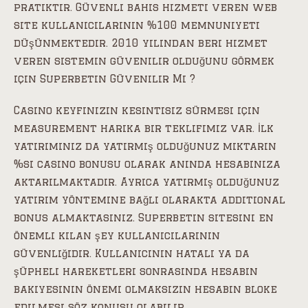
pratiktir. Güvenli bahis hizmeti veren web
site kullanıcılarının %100 memnuniyeti
düşünmektedir. 2010 yılından beri hizmet
veren sistemin güvenilir olduğunu görmek
için Superbetin Güvenilir Mi ?
Casino keyfinizin kesintisiz sürmesi için
measurement harika bir teklifimiz var. İlk
yatırımınız da yatırmış olduğunuz miktarın
%si casino bonusu olarak anında hesabınıza
aktarılmaktadır. Ayrıca yatırmış olduğunuz
yatırım yöntemine bağlı olarakta additional
bonus almaktasınız. Superbetin sitesini en
önemli kılan şey kullanıcılarının
güvenliğidir. Kullanıcının hatalı ya da
şüpheli hareketleri sonrasında hesabın
bakiyesinin önemi olmaksızın hesabın bloke
edilmesi söz konusu olabilir.