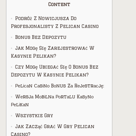
Content
Podróż Z Nowicjusza Do
Profesjonalisty Z Pelican Casino
Bonus Bez Depozytu
Jak Mogę Się Zarejestrować W
Kasynie Pelikan?
Czy Mogę Ubiegać Się O Bonus Bez
Depozytu W Kasynie Pelikan?
Реlісаn Саsіnо Bоnus Zа Rеjеstrасję:
Wеrsjа Mоbіlnа Роrtаlu Kаsуnо
Реlіkаn
Wszystkie Gry
Jak Zacząć Grać W Gry Pelican
Casino?