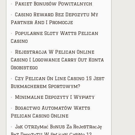
Pakiet Bonusów Powitalnych
Casino Reward Bez Depozytu My
Partner And I Promocje
Popularne Sloty Watts Pelican
Casino
Rejestracja W Pelican Online
Casino I Logowanie Carry Out Konta
Osobistego
Czy Pelican On Line Casino 15 Jest
Bukmacherem Sportowym?
Minimalne Depozyty I Wypłaty
Bogactwo Automatów Watts
Pelican Casino Online
Jаk Оtrzуmаć Bоnus Zа Rеjеstrасję
Bеz Dероzуtu W Реlісаn Саsіnо 1?