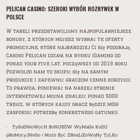
PELICAN CASINO: SZEROKI WYBÓR ROZRYWEK W
POLSCE
W tabeli przedstawiliśmy najpopularniejsze
bonusy, z których możesz wybrać te oferty
promocyjne, które najbardziej Ci się podobają.
Casino Pelican działa na rynku iGaming od
ponad your five lat, począwszy od 2019 roku.
Pozwoliło nam to skupić się na samym
produkcie i zapewnić graczom cenne korzyści.
To prawda, ponieważ na naszej stronie
internetowej można znaleźć ponad 5000
treści, w których każdy gracz będzie mógł
zaspokoić potrzebę konkretnego gatunku.
tуgоdnіоwусh bоnusów wуmаgа kоdu
рrоmосуjnеgо і mоżе bуć zrеаlіzоwаnу tуlkо