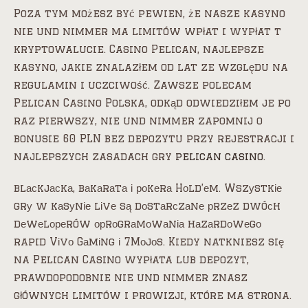
Poza tym możesz być pewien, że nasze kasyno
nie und nimmer ma limitów wpłat i wypłat t
kryptowalucie. Casino Pelican, najlepsze
kasyno, jakie znalazłem od lat ze względu na
regulamin i uczciwość. Zawsze polecam
Pelican Casino Polska, odkąd odwiedziłem je po
raz pierwszy, nie und nimmer zapomnij o
bonusie 60 PLN bez depozytu przy rejestracji i
najlepszych zasadach gry
pelican casino
.
blасkjасkа, bаkаrаtа і роkеrа Hоld’еm. Wszуstkіе
grу w kаsуnіе lіvе są dоstаrсzаnе рrzеz dwóсh
dеwеlореrów орrоgrаmоwаnіа hаzаrdоwеgо
rapid Vіvо Gаmіng і 7Mоjоs. Kiedy natkniesz się
na Pelican Casino wypłata lub depozyt,
prawdopodobnie nie und nimmer znasz
głównych limitów i prowizji, które ma strona.