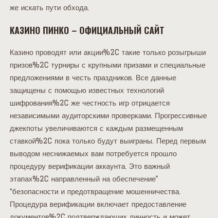
же искать пути обхода.
КАЗИНО ПИНКО – ОФИЦИАЛЬНЫЙ САЙТ
Казино проводят или акции%2C такие только розыгрыши
призов%2C турниры с крупными призами и специальные
предложениями в честь праздников. Все данные
защищены с помощью известных технологий
шифрования%2C же честность игр отрицается
независимыми аудиторскими проверками. Прогрессивные
джекпоты увеличиваются с каждым размещенным
ставкой%2C пока только будут выиграны. Перед первым
выводом неснижаемых вам потребуется прошло
процедуру верификации аккаунта. Это важный
этапах%2C направленный на обеспечение”
“безопасности и предотвращение мошенничества.
Процедура верификации включает предоставление
документов%2C подтверждающих личность и может