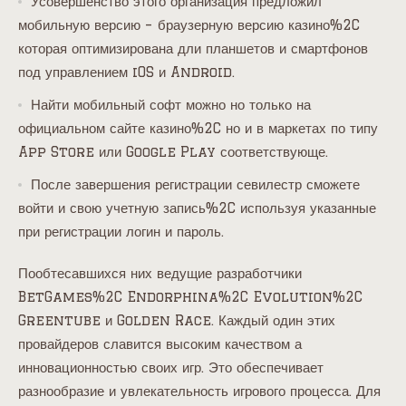
Усовершенство этого организация предложил
мобильную версию – браузерную версию казино%2C
которая оптимизирована дли планшетов и смартфонов
под управлением iOS и Android.
Найти мобильный софт можно но только на
официальном сайте казино%2C но и в маркетах по типу
App Store или Google Play соответствующе.
После завершения регистрации севилестр сможете
войти и свою учетную запись%2C используя указанные
при регистрации логин и пароль.
Пообтесавшихся них ведущие разработчики
BetGames%2C Endorphina%2C Evolution%2C
Greentube и Golden Race. Каждый один этих
провайдеров славится высоким качеством а
инновационностью своих игр. Это обеспечивает
разнообразие и увлекательность игрового процесса. Для