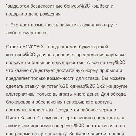
“выдаются бездепозитные бонусы%2C кэшбэки и
подарки в день рождения.
Это дает возможность запустить аркадную игру с
любого смартфона.
Ставка Pinco%2C предлагаемая букмекерской
конторой%2C удачно дополняет предложения клуба же
пользуется большой популярностью. А все потому%2C
что казино существует достаточную норму прибыли и
предлагает только возможности для ставок. Вы можете
сделать ставку на тотал%2C одинар%2C 1х2 же другие
альтернативы только выиграть много денег. Для обхода
блокировок и обеспечения непрерывного доступа
постоянным клиентам” “создается рабочее зеркало
Пинко Казино. С помощью зеркал можно наслаждаться
любимыми игровыми наперевес%2C не сталкиваясь со
преградами на путь к азарту. Зеркало является полной