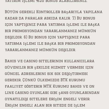
yatırım işlemi %20 bonus alabilirsiniz.
Bütün gerekli Kontroller başarıyla yapılana
kadar da paralar askıda kalır. 7) Bu bonus
için yaptığınız para yatırma işlemi ile başka
bir promosyondan yararlanmanız mümkün
değildir. 6) Bu bonus için yaptığınız para
yatırma işlemi ile başka bir promosyondan
yararlanmanız mümkün değildir.
Bahis ve casino sitelerinin kullanıcılara
güvenilir bir şekilde hizmet vermesi için
güncel adreslerini sık sık değiştirmesi
gerekir. Çünkü ülkemizde BTK kurumu
faaliyet gösterir MTK Kurumu bahis ve on
line casino oyunları gibi şans oyunlarından
oynatıldığı sitelere erişim engeli verir.
Erişim engeli alan bir sitede de işlem