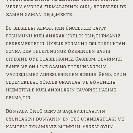
veren Avrupa firmalarının giriş adresleri de
zaman zaman değişmekte.
Bu bilgileri almak için öncelikle kayıt
bölümünü kullanarak üyelik oluşturmanız
gerekmektedir. Üyelik formunu doldurduktan
sonra cep telefonunuz üzerinden bahis
sitesine üye olabilirsiniz. Casibom, çevrimiçi
bahis ve on line casino tutkunlarının
vazgeçilmez adreslerinden biridir. Geniş oyun
seçenekleri, yüksek oranlar ve güvenilir
hizmetiyle kullanıcıların favorisi haline
gelmiştir.
Dünyaca ünlü servis sağlayıcılarının
oyunlarını dünyanın en üst standartları ve
kaliteli oynamanız mümkün. Farklı oyun