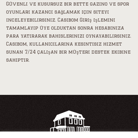
Güvenli ve kusursuz bir bette gazino ve spor
oyunları kazancı sağlamak için siteyi
inceleyebilirsiniz. Casibom Giriş işlemini
tamamlayıp üye olduktan sonra hesabınıza
para yatırarak bahislerinizi oynayabilirsiniz.
Casibom, kullanıcılarına kesintisiz hizmet
sunan 7/24 çalışan bir müşteri destek ekibine
sahiptir.