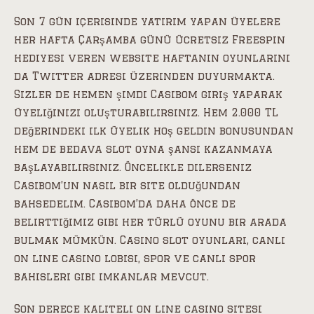
Son 7 gün içerisinde yatırım yapan üyelere
her hafta Çarşamba günü ücretsiz Freespin
hediyesi veren website haftanın oyunlarını
da Twitter adresi üzerinden duyurmakta.
Sizler de hemen şimdi Casibom giriş yaparak
üyeliğinizi oluşturabilirsiniz. Hem 2.000 TL
değerindeki ilk üyelik hoş geldin bonusundan
hem de bedava slot oyna şansı kazanmaya
başlayabilirsiniz. Öncelikle dilerseniz
Casibom’un nasıl bir site olduğundan
bahsedelim. Casibom’da daha önce de
belirttiğimiz gibi her türlü oyunu bir arada
bulmak mümkün. Casino slot oyunları, canlı
on line casino lobisi, spor ve canlı spor
bahisleri gibi imkanlar mevcut.
Son derece kaliteli on line casino sitesi