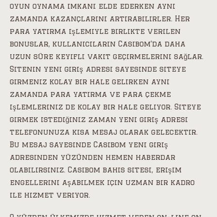
oyun oynama imkanı elde ederken aynı
zamanda kazançlarını artırabilirler. Her
para yatırma işlemiyle birlikte verilen
bonuslar, kullanıcıların Casibom’da daha
uzun süre keyifli vakit geçirmelerini sağlar.
Sitenin yeni giriş adresi sayesinde siteye
girmeniz kolay bir hale gelirken aynı
zamanda para yatırma ve para çekme
işlemleriniz de kolay bir hale geliyor. Siteye
girmek istediğiniz zaman yeni giriş adresi
telefonunuza kısa mesaj olarak gelecektir.
Bu mesaj sayesinde Casibom yeni giriş
adresinden yüzünden hemen haberdar
olabilirsiniz. Casibom bahis sitesi, erişim
engellerini aşabilmek için uzman bir kadro
ile hizmet veriyor.