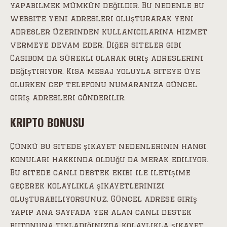
yapabilmek mümkün değildir. Bu nedenle bu
website yeni adresleri oluşturarak yeni
adresler üzerinden kullanıcılarına hizmet
vermeye devam eder. Diğer siteler gibi
Casibom da sürekli olarak giriş adreslerini
değiştiriyor. Kısa mesaj yoluyla siteye üye
olurken cep telefonu numaranıza güncel
giriş adresleri gönderilir.
KRIPTO BONUSU
Çünkü bu sitede şikayet nedenlerinin hangi
konuları hakkında olduğu da merak ediliyor.
Bu sitede canlı destek ekibi ile iletişime
geçerek kolaylıkla şikayetlerinizi
oluşturabiliyorsunuz. Güncel adrese giriş
yapıp ana sayfada yer alan canlı destek
butonuna tıkladığınızda kolaylıkla şikayet