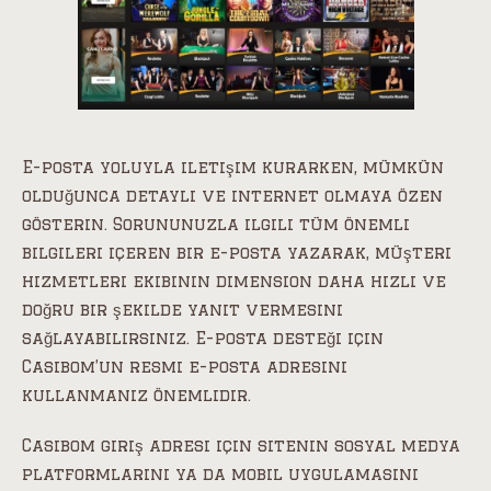
E-posta yoluyla iletişim kurarken, mümkün
olduğunca detaylı ve internet olmaya özen
gösterin. Sorununuzla ilgili tüm önemli
bilgileri içeren bir e-posta yazarak, müşteri
hizmetleri ekibinin dimension daha hızlı ve
doğru bir şekilde yanıt vermesini
sağlayabilirsiniz. E-posta desteği için
Casibom’un resmi e-posta adresini
kullanmanız önemlidir.
Casibom giriş adresi için sitenin sosyal medya
platformlarını ya da mobil uygulamasını