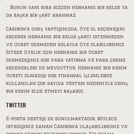
Bunun yanı sıra sizden herhangi bir belge ya
da başka bir şart aranmaz.
Casibom’a giriş yaptığınızda, üye ol seçeneğini
seçerek herhangi bir belge şartı istenmeden
ve ücret ödemeden kolayca üye olabilirsiniz.
Sitede üyelik için herhangi bir ücret
ödemediğiniz gibi para yatırma ve para çekme
seçenekleri de mevcuttur. Herhangi bir kesim
ücreti olmadığı gibi finansal işlemlerde
kullanılan çok sayıda yöntem nedeniyle geniş
bir kesim elde etmeyi başardı.
TWITTER
E-posta desteği de sunulmaktadır, böylece
istediğiniz zaman Casibom’a ulaşabilirsiniz ve