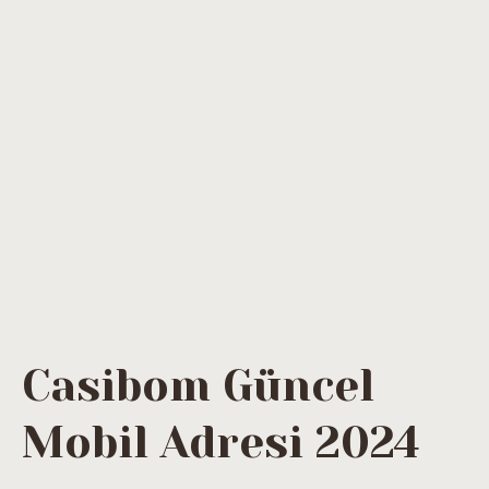
Casibom Güncel
Mobil Adresi
2024
Home
»
Casibom Güncel Mobil Adresi 2024
Casibom Güncel
Mobil Adresi 2024