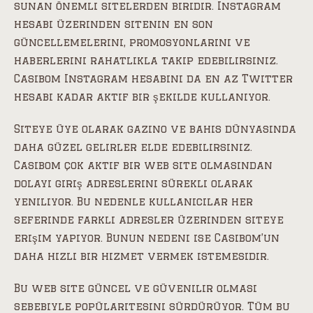
sunan önemli sitelerden biridir. Instagram
hesabı üzerinden sitenin en son
güncellemelerini, promosyonlarını ve
haberlerini rahatlıkla takip edebilirsiniz.
Casibom Instagram hesabını da en az Twitter
hesabı kadar aktif bir şekilde kullanıyor.
Siteye üye olarak gazino ve bahis dünyasında
daha güzel gelirler elde edebilirsiniz.
Casibom çok aktif bir web site olmasından
dolayı giriş adreslerini sürekli olarak
yeniliyor. Bu nedenle kullanıcılar her
seferinde farklı adresler üzerinden siteye
erişim yapıyor. Bunun nedeni ise Casibom’un
daha hızlı bir hizmet vermek istemesidir.
Bu web site güncel ve güvenilir olması
sebebiyle popülaritesini sürdürüyor. Tüm bu