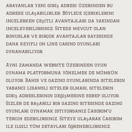
arayanlar yeni giriş adresi üzerinden bu
adrese ulaşabilirler. Böylece içeriklerini
incelerken çeşitli avantajları da yakından
inceleyebilirsiniz. Sitede mevcut olan
bonuslar ve birçok avantajlar sayesinde
daha keyifli on line casino oyunları
oynanabiliyor.
Aynı zamanda website üzerinden oyun
oynama platformuna yönelmek de mümkün
oluyor. Bahis ve gazino oyunlarında sitelerin
yabancı lisanslı siteler olması, sitelerin
giriş adreslerinin değişmesine sebep oluyor.
Sizler de başarılı bir gazino sitesinde gazino
oyunları oynamak istiyorsanız Casibom’u
tercih edebilirsiniz. Siteye ulaşarak Casibom
ile ilgili tüm detayları öğrenebilirsiniz.