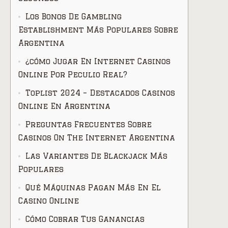
Los Bonos De Gambling
Establishment Más Populares Sobre
Argentina
¿cómo Jugar En Internet Casinos
Online Por Peculio Real?
Toplist 2024 – Destacados Casinos
Online En Argentina
Preguntas Frecuentes Sobre
Casinos On The Internet Argentina
Las Variantes De Blackjack Más
Populares
Qué Máquinas Pagan Más En El
Casino Online
Cómo Cobrar Tus Ganancias