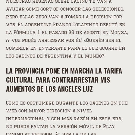
nuestras reseñas sobre casino te van a
ayudar some sort of conocer las selecciones,
pero ellas zero van a tomar la decisión por
vos. El argentino Franco Colapinto debutó en
la Fórmula 1 el pasado 30 de agosto en Monza,
¡y vos podés arriesgar por él! ¿Querés ser el
superior en enterarte para lo que ocurre en
los casinos de Argentina y el mundo?
LA PROVINCIA PONE EN MARCHA LA TARIFA
CULTURAL PARA CONTRARRESTAR MIS
AUMENTOS DE LOS ANGELES LUZ
Como es costumbre durante los casinos on the
web con mayor dirección a nivel
internacional, y con más razón en esta era,
no puede faltar la versión móvil de Play
casino at betsson. Al ser la de las