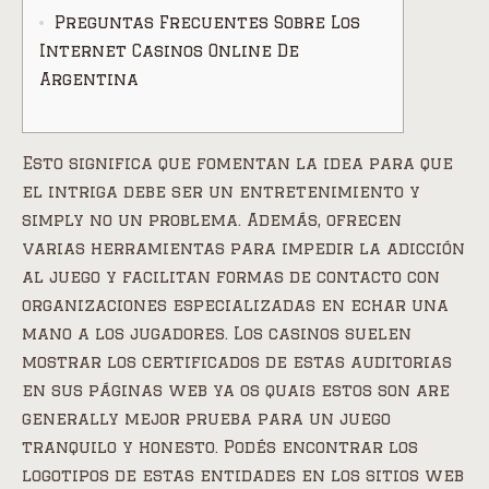
Preguntas Frecuentes Sobre Los
Internet Casinos Online De
Argentina
Esto significa que fomentan la idea para que
el intriga debe ser un entretenimiento y
simply no un problema. Además, ofrecen
varias herramientas para impedir la adicción
al juego y facilitan formas de contacto con
organizaciones especializadas en echar una
mano a los jugadores. Los casinos suelen
mostrar los certificados de estas auditorias
en sus páginas web ya os quais estos son are
generally mejor prueba para un juego
tranquilo y honesto. Podés encontrar los
logotipos de estas entidades en los sitios web