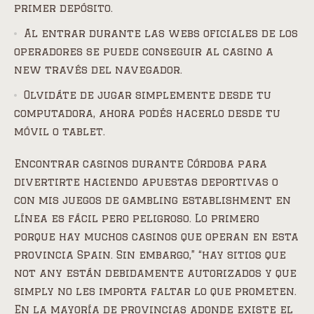
primer depósito.
Al entrar durante las webs oficiales de los
operadores se puede conseguir al casino a
new través del navegador.
Olvidáte de jugar simplemente desde tu
computadora, ahora podés hacerlo desde tu
móvil o tablet.
Encontrar casinos durante Córdoba para
divertirte haciendo apuestas deportivas o
con mis juegos de gambling establishment en
línea es fácil pero peligroso. Lo primero
porque hay muchos casinos que operan en esta
provincia Spain. Sin embargo,” “hay sitios que
not any están debidamente autorizados y que
simply no les importa faltar lo que prometen.
En la mayoría de provincias adonde existe el