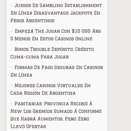
Juegos De Gambling Establishment
En Línea Disadvantage Jackpots En
Pesos Argentinos
Empezá The Jugar Con $10 000 Ars
O Menos En Estos Casinos Online
Bonos Trouble Depósito: Crédito
Cuma-cuma Para Jugar
Formas De Pago Seguras En Casinos
En Línea
Mejores Casinos Virtuales En
Cada Región De Argentina
Paritarias: Provincia Recibió A
New Los Gremios Sumado A Confirmó
Que Habrá Aumentos, Pero Zero
Llevó Ofertas