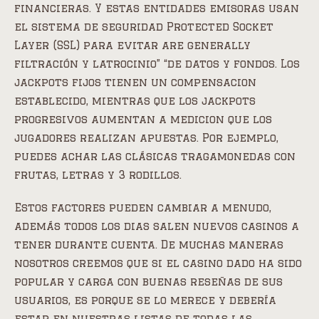
financieras. Y estas entidades emisoras usan
el sistema de seguridad Protected Socket
Layer (SSL) para evitar are generally
filtración y latrocinio” “de datos y fondos. Los
jackpots fijos tienen un compensacion
establecido, mientras que los jackpots
progresivos aumentan a medicion que los
jugadores realizan apuestas. Por ejemplo,
puedes achar las clásicas tragamonedas con
frutas, letras y 3 rodillos.
Estos factores pueden cambiar a menudo,
además todos los dias salen nuevos casinos a
tener durante cuenta. De muchas maneras
nosotros creemos que si el casino dado ha sido
popular y carga con buenas reseñas de sus
usuarios, es porque se lo merece y debería
estar en nuestras listas de todas las