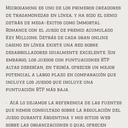
Microgaming es uno de los primeros creadores
de tragamonedas en línea, y ha sido el genio
detrás de mega-éxitos como Immortal
Romance con el juego de premio acumulado
Key Millions. Detrás de cada gran online
casino en línea existe una red sobre
desarrolladores igualmente excelente. Sin
embargo, los juegos con puntuaciones RTP
altas deberían, en teoría, ofrecer un mejor
potencial a largo plazo en comparación que
incluye los juegos que incluye una
puntuación RTP más baja.
Acá lo dejamos la referencia de las fuentes
que hemos consultado sobre la regulación del
juego durante Argentina y mis sitios web
sobre las organizaciones o qual ofrecen