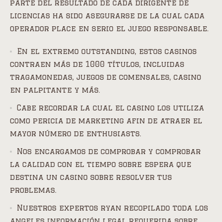
parte del resultado de cada dirigente de
licencias ha sido asegurarse de la cual cada
operador place en serio el juego responsable.
En el extremo outstanding, estos casinos
contraen más de 1000 títulos, incluidas
tragamonedas, juegos de comensales, casino
en palpitante y más.
Cabe recordar la cual el casino los utiliza
como pericia de marketing afin de atraer el
mayor número de enthusiasts.
Nos encargamos de comprobar y comprobar
la calidad con el tiempo sobre espera que
destina un casino sobre resolver tus
problemas.
Nuestros expertos ryan recopilado toda los
angeles información legal requerida sobre