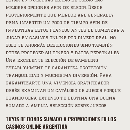
mejores opciones afin de elegir. Desde
posteriormente que merece are generally
pena invertir un poco de tiempo afin de
investigar estos flancos antes de comenzar a
jugar en casinos online por dinero real. No
solo te ahorrás desilusiones sino también
podés proteger su dinero y datos personales.
Una excelente elección de gambling
establishment te garantiza protección,
tranquilidad y muchisima diversión. Para
garantizarte una vivencia gratificador
debés examinar un catálogo de juegos porque
cuando sera extenso te destina una buena
sumado a amplia selección sobre juegos.
TIPOS DE BONOS SUMADO A PROMOCIONES EN LOS
CASINOS ONLINE ARGENTINA