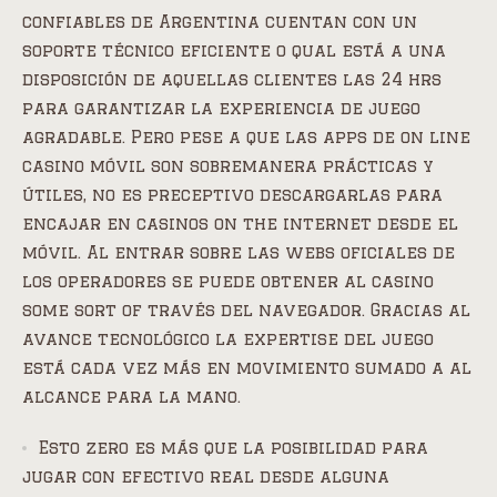
confiables de Argentina cuentan con un
soporte técnico eficiente o qual está a una
disposición de aquellas clientes las 24 hrs
para garantizar la experiencia de juego
agradable. Pero pese a que las apps de on line
casino móvil son sobremanera prácticas y
útiles, no es preceptivo descargarlas para
encajar en casinos on the internet desde el
móvil. Al entrar sobre las webs oficiales de
los operadores se puede obtener al casino
some sort of través del navegador. Gracias al
avance tecnológico la expertise del juego
está cada vez más en movimiento sumado a al
alcance para la mano.
Esto zero es más que la posibilidad para
jugar con efectivo real desde alguna