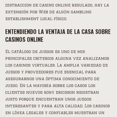
distraccion de casino online regulado, hay la
extensión por Web de algún gambling
establishment local físico.
ENTENDIENDO LA VENTAJA DE LA CASA SOBRE
CASINOS ONLINE
El catálogo de juegos es uno de mis
principales criterios alguna vez analizamos
los casinos virtuales. La amplia variedad de
juegos y proveedores fue esencial para
asegurarnos una óptima conocimiento de
juego. En la mayoría sobre los casos los
clientes nuevos sony ericsson registran
justo porque encuentran unos juegos
interesantes y para alta calidad. Los casinos
en línea legales y confiables muestran un