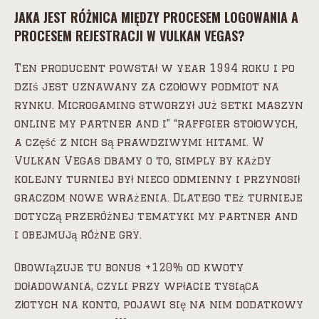
JAKA JEST RÓŻNICA MIĘDZY PROCESEM LOGOWANIA A
PROCESEM REJESTRACJI W VULKAN VEGAS?
Ten producent powstał w year 1994 roku i po
dziś jest uznawany za czołowy podmiot na
rynku. Microgaming stworzył już setki maszyn
online my partner and i” “raffgier stołowych,
a część z nich są prawdziwymi hitami. W
Vulkan Vegas dbamy o to, simply by każdy
kolejny turniej był nieco odmienny i przynosił
graczom nowe wrażenia. Dlatego też turnieje
dotyczą przeróżnej tematyki my partner and
i obejmują różne gry.
Obowiązuje tu bonus +120% od kwoty
doładowania, czyli przy wpłacie tysiąca
złotych na konto, pojawi się na nim dodatkowy