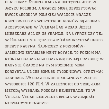
platformy. Strona kasyna dostępna jest w
języku polskim, a gracze mogą depozytować
swoje środki w polskiej walucie. Gracze
keineswegs ze wszystkich krajów są jednak
akceptowani w Vulkan Las vegas. Jeżeli
mieszkasz all of us Francji, na Cyprze czy też
w Holandii nie będziesz mógł skorzystać unces
oferty kasyna. Najniższy z poziomów-
Gambling establishment Royale, to poziom na
którym gracze rozpoczynają swoją przygodę w
kasynie. Gracze na tym poziomie mogą
korzystać unces bonusu tygodniowy, otrzymać
cashback 3% oraz bonus urodzinowy watts
wysokości 120 PLN. W zależności od tego, jaką
metodą wybrałeś podczas rejestracji, to w
Vulkan Vegas logowanie będzie wyglądało
nieznacznie inaczej.