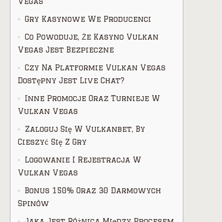
Vegas
Gry Kasynowe We Producenci
Co Powoduje, Że Kasyno Vulkan
Vegas Jest Bezpieczne
Czy Na Platformie Vulkan Vegas
Dostępny Jest Live Chat?
Inne Promocje Oraz Turnieje W
Vulkan Vegas
Zaloguj Się W Vulkanbet, By
Cieszyć Się Z Gry
Logowanie I Rejestracja W
Vulkan Vegas
Bonus 150% Oraz 30 Darmowych
Spinów
Jaka Jest Różnica Między Procesem