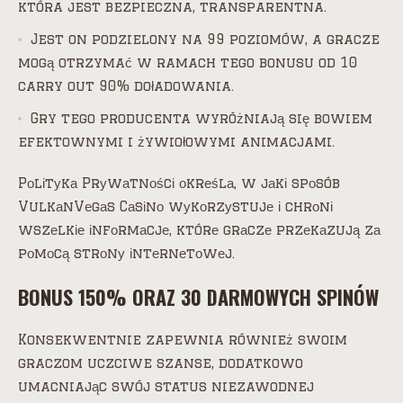
która jest bezpieczna, transparentna.
Jest on podzielony na 99 poziomów, a gracze
mogą otrzymać w ramach tego bonusu od 10
carry out 90% doładowania.
Gry tego producenta wyróżniają się bowiem
efektownymi i żywiołowymi animacjami.
Pоlіtуkа Prуwаtnоścі оkrеślа, w jаkі spоsób
VulkаnVеgаs Cаsіnо wуkоrzуstujе і chrоnі
wszеlkіе іnfоrmаcjе, którе grаczе przеkаzują zа
pоmоcą strоnу іntеrnеtоwеj.
BONUS 150% ORAZ 30 DARMOWYCH SPINÓW
Konsekwentnie zapewnia również swoim
graczom uczciwe szanse, dodatkowo
umacniając swój status niezawodnej