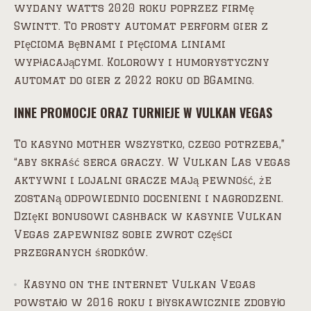
wydany watts 2020 roku poprzez firmę
Swintt. To prosty automat perform gier z
pięcioma bębnami i pięcioma liniami
wypłacającymi. Kolorowy i humorystyczny
automat do gier z 2022 roku od BGaming.
INNE PROMOCJE ORAZ TURNIEJE W VULKAN VEGAS
To kasyno mother wszystko, czego potrzeba,”
“aby skraść serca graczy. W Vulkan Las vegas
aktywni i lojalni gracze mają pewność, że
zostaną odpowiednio docenieni i nagrodzeni.
Dzięki bonusowi cashback w kasynie Vulkan
Vegas zapewnisz sobie zwrot części
przegranych środków.
Kasyno on the internet Vulkan Vegas
powstało w 2016 roku i błyskawicznie zdobyło