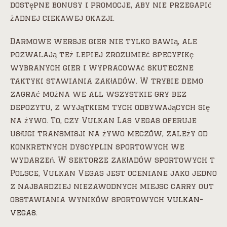
dostępne bonusy i promocje, aby nie przegapić
żadnej ciekawej okazji.
Darmowe wersje gier nie tylko bawią, ale
pozwalają też lepiej zrozumieć specyfikę
wybranych gier i wypracować skuteczne
taktyki stawiania zakładów. W trybie demo
zagrać można we all wszystkie gry bez
depozytu, z wyjątkiem tych odbywających się
na żywo. To, czy Vulkan Las vegas oferuje
usługi transmisji na żywo meczów, zależy od
konkretnych dyscyplin sportowych we
wydarzeń. W sektorze zakładów sportowych t
Polsce, Vulkan Vegas jest oceniane jako jedno
z najbardziej niezawodnych miejsc carry out
obstawiania wyników sportowych
vulkan-
vegas
.