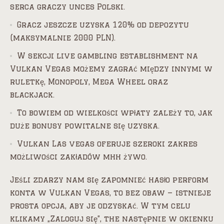
serca graczy unces Polski.
Gracz jeszcze uzyska 120% od depozytu
(maksymalnie 2000 PLN).
W sekcji live gambling establishment na
Vulkan Vegas możemy zagrać między innymi w
ruletkę, Monopoly, Mega Wheel oraz
blackjack.
To bowiem od wielkości wpłaty zależy to, jak
duże bonusy powitalne się uzyska.
Vulkan Las vegas oferuje szeroki zakres
możliwości zakładów mhh żywo.
Jeśli zdarzy nam się zapomnieć hasło perform
konta w Vulkan Vegas, to bez obaw — istnieje
prosta opcja, aby je odzyskać. W tym celu
klikamy „Zaloguj się”, the następnie w okienku