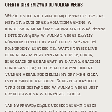
OFERTA GIER EM ŻYWO OD VULKAN VEGAS
Wśród unces nich znajdują się takie tuzy jak,
NetEnt, Ezugi oraz Evolution Gaming. W
konsekwencji możemy zagwarantować płynną
i intuicyjną grę. W Vulkan Vegas dążymy
również do tego, by zasób gier em żywo był
różnorodny. Dlatego też watts trybie live
oferujemy między innymi ruletkę, poker,
blackjack oraz bakarat. By ułatwić graczom
poruszanie się po portalu kasyno online
Vulkan Vegas, podzieliliśmy gry mhh kilka
intuicyjnych kategorii. Specyfika każdego
typu gier dostępnego w Vulkan Vegas jest
przedstawiona w poniższej tabeli.
Tak naprawdę ciągle udoskonalamy nasze
program promocji, gdyż naszym celem jest