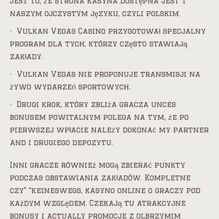
jest to, że strona kasyna dostępna jest t
naszym ojczystym języku, czyli polskim.
Vulkan Vegas Casino przygotował specjalny
program dla tych, którzy często stawiają
zakłady.
Vulkan Vegas nie proponuje transmisji na
żywo wydarzeń sportowych.
Drugi krok, który zbliża gracza unces
bonusem powitalnym polega na tym, że po
pierwszej wpłacie należy dokonać my partner
and i drugiego depozytu.
Inni gracze również mogą zbierać punkty
podczas obstawiania zakładów. Kompletne
czy” “keineswegs, kasyno online o graczy pod
każdym względem. Czekają tu atrakcyjne
bonusy i actually promocje z olbrzymim