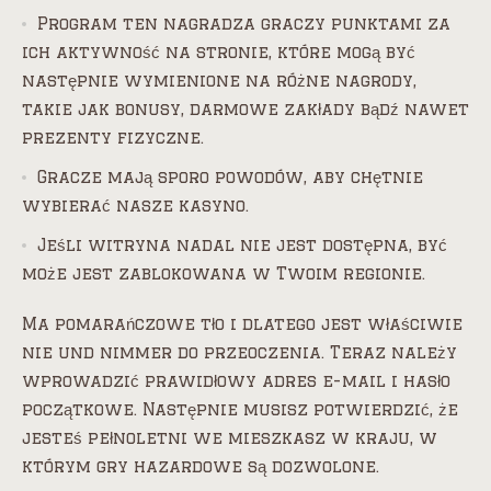
Program ten nagradza graczy punktami za
ich aktywność na stronie, które mogą być
następnie wymienione na różne nagrody,
takie jak bonusy, darmowe zakłady bądź nawet
prezenty fizyczne.
Gracze mają sporo powodów, aby chętnie
wybierać nasze kasyno.
Jeśli witryna nadal nie jest dostępna, być
może jest zablokowana w Twoim regionie.
Ma pomarańczowe tło i dlatego jest właściwie
nie und nimmer do przeoczenia. Teraz należy
wprowadzić prawidłowy adres e-mail i hasło
początkowe. Następnie musisz potwierdzić, że
jesteś pełnoletni we mieszkasz w kraju, w
którym gry hazardowe są dozwolone.