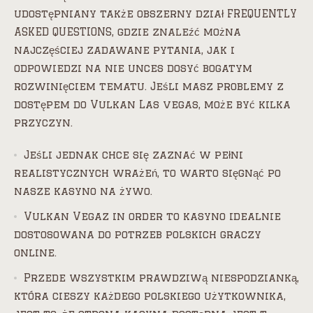
udostępniany także obszerny dział FREQUENTLY
ASKED QUESTIONS, gdzie znaleźć można
najczęściej zadawane pytania, jak i
odpowiedzi na nie unces dosyć bogatym
rozwinięciem tematu. Jeśli masz problemy z
dostępem do Vulkan Las vegas, może być kilka
przyczyn.
Jeśli jednak chce się zaznać w pełni
realistycznych wrażeń, to warto sięgnąć po
nasze kasyno na żywo.
Vulkan Vegaz in order to kasyno idealnie
dostosowana do potrzeb polskich graczy
online.
Przede wszystkim prawdziwą niespodzianką,
która cieszy każdego polskiego użytkownika,