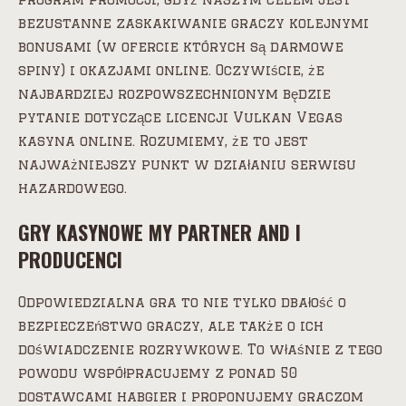
bezustanne zaskakiwanie graczy kolejnymi
bonusami (w ofercie których są darmowe
spiny) i okazjami online. Oczywiście, że
najbardziej rozpowszechnionym będzie
pytanie dotyczące licencji Vulkan Vegas
kasyna online. Rozumiemy, że to jest
najważniejszy punkt w działaniu serwisu
hazardowego.
GRY KASYNOWE MY PARTNER AND I
PRODUCENCI
Odpowiedzialna gra to nie tylko dbałość o
bezpieczeństwo graczy, ale także o ich
doświadczenie rozrywkowe. To właśnie z tego
powodu współpracujemy z ponad 50
dostawcami habgier i proponujemy graczom