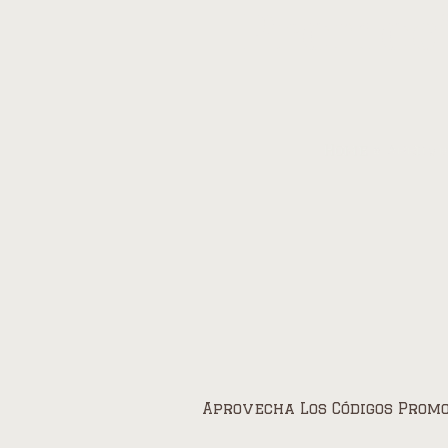
Promoci
Home
»
Aprove
Aprovecha Los Códigos Promo