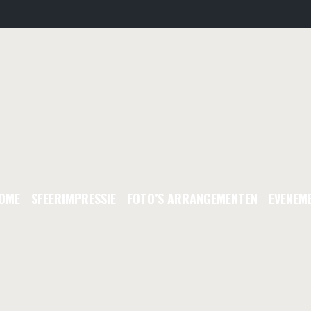
OME
SFEERIMPRESSIE
FOTO’S ARRANGEMENTEN
EVENEM
rovecha Los Códi