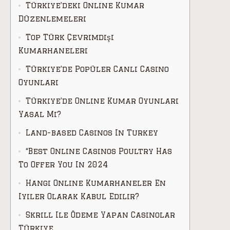
Türkiye’deki Online Kumar
Düzenlemeleri
Top Türk Çevrimdışı
Kumarhaneleri
Türkiye’de Popüler Canlı Casino
Oyunları
Türkiye’de Online Kumar Oyunları
Yasal Mı?
Land-based Casinos In Turkey
“Best Online Casinos Poultry Has
To Offer You In 2024
Hangi Online Kumarhaneler En
Iyiler Olarak Kabul Edilir?
Skrill Ile Ödeme Yapan Casinolar
Türkiye