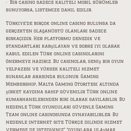
Bir casino sadece kaliteli mobil sürümler
sunuyorsa, listemize dahil edilir.
Türkiye’de birçok online casino bulunsa da
gerçekten olağanüstü olanları sadece
birkaçıdır. Her platformu denedik ve
standartları karşılayan ve sobre iyi olarak
kabul edilen Türk online casinolarını
önermeye hazırız. Bu casinolar, geniş bir oyun
yelpazesi ve yüksek kaliteli hizmet
sunanlar arasında bulunur. Gaming
Membership, Malta Gaming Otoritesi altında
şirket kaydına sahip güvenilir Türk online
kumarhanelerinden biri olarak sayılabilir. Bu
nedenle Türk oyuncuları güvenle Gaming
Team online casinosunda oynayabilirler. Bu
nedenle internet site Türkçe dilinde hizmet
vermese de istediğiniz” “oyunlara ulaşmak