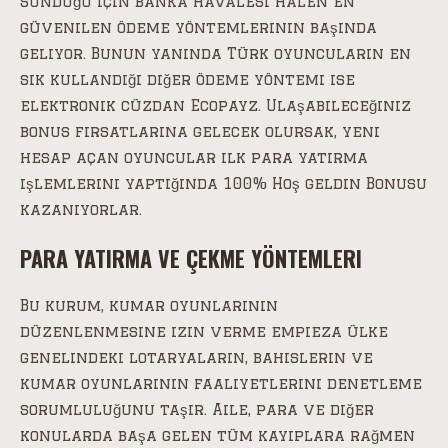
sunduğu için banka havalesi halen en
güvenilen ödeme yöntemlerinin başında
geliyor. Bunun yanında Türk oyuncuların en
sık kullandığı diğer ödeme yöntemi ise
elektronik cüzdan Ecopayz. Ulaşabileceğiniz
bonus fırsatlarına gelecek olursak, yeni
hesap açan oyuncular ilk para yatırma
işlemlerini yaptığında 100% Hoş geldin Bonusu
kazanıyorlar.
PARA YATIRMA VE ÇEKME YÖNTEMLERI
Bu kurum, kumar oyunlarının
düzenlenmesine izin verme empieza ülke
genelindeki lotaryaların, bahislerin ve
kumar oyunlarının faaliyetlerini denetleme
sorumluluğunu taşır. Aile, para ve diğer
konularda başa gelen tüm kayıplara rağmen