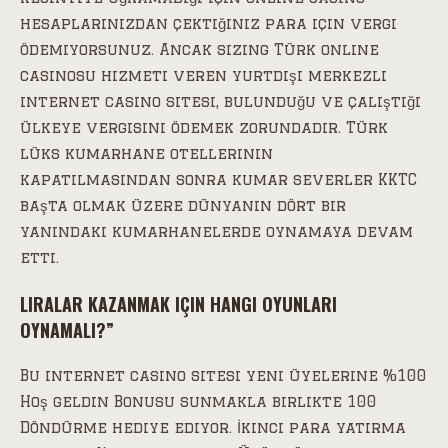
hesaplarınızdan çektiğiniz para için vergi
ödemiyorsunuz. Ancak sizing Türk online
casinosu hizmeti veren yurtdışı merkezli
internet casino sitesi, bulunduğu ve çalıştığı
ülkeye vergisini ödemek zorundadır. Türk
lüks kumarhane otellerinin
kapatılmasından sonra kumar severler KKTC
başta olmak üzere dünyanın dört bir
yanındaki kumarhanelerde oynamaya devam
etti.
LIRALAR KAZANMAK IÇIN HANGI OYUNLARI
OYNAMALI?”
Bu internet casino sitesi yeni üyelerine %100
Hoş geldin Bonusu sunmakla birlikte 100
Döndürme hediye ediyor. İkinci para yatırma