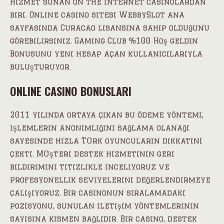
hizmet sunan on the internet casinolardan
biri. Online casino sitesi WebbySlot ana
sayfasında Curacao lisansına sahip olduğunu
görebilirsiniz. Gaming Club %100 Hoş geldin
Bonusunu yeni hesap açan kullanıcılarıyla
buluşturuyor.
ONLINE CASINO BONUSLARI
2011 yılında ortaya çıkan bu ödeme yöntemi,
işlemlerin anonimliğini sağlama olanağı
sayesinde hızla Türk oyuncuların dikkatini
çekti. Müşteri destek hizmetinin geri
bildirimini titizlikle inceliyoruz ve
profesyonellik seviyelerini değerlendirmeye
çalışıyoruz. Bir casinonun sıralamadaki
pozisyonu, sunulan iletişim yöntemlerinin
sayısına kısmen bağlıdır. Bir casino, destek