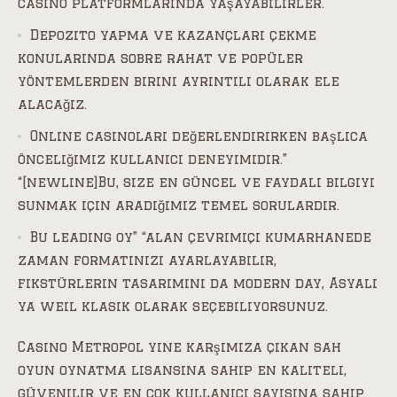
casino platformlarında yaşayabilirler.
Depozito yapma ve kazançları çekme
konularında sobre rahat ve popüler
yöntemlerden birini ayrıntılı olarak ele
alacağız.
Online casinoları değerlendirirken başlıca
önceliğimiz kullanıcı deneyimidir.”
“[newline]Bu, size en güncel ve faydalı bilgiyi
sunmak için aradığımız temel sorulardır.
Bu leading oy” “alan çevrimiçi kumarhanede
zaman formatınızı ayarlayabilir,
fikstürlerin tasarımını da modern day, Asyalı
ya weil klasik olarak seçebiliyorsunuz.
Casino Metropol yine karşımıza çıkan sah
oyun oynatma lisansına sahip en kaliteli,
güvenilir ve en çok kullanıcı sayısına sahip