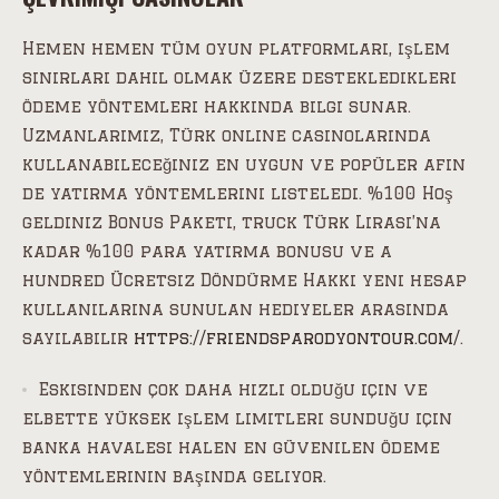
Hemen hemen tüm oyun platformları, işlem
sınırları dahil olmak üzere destekledikleri
ödeme yöntemleri hakkında bilgi sunar.
Uzmanlarımız, Türk online casinolarında
kullanabileceğiniz en uygun ve popüler afin
de yatırma yöntemlerini listeledi. %100 Hoş
geldiniz Bonus Paketi, truck Türk Lirası’na
kadar %100 para yatırma bonusu ve a
hundred Ücretsiz Döndürme Hakkı yeni hesap
kullanılarına sunulan hediyeler arasında
sayılabilir
https://friendsparodyontour.com/
.
Eskisinden çok daha hızlı olduğu için ve
elbette yüksek işlem limitleri sunduğu için
banka havalesi halen en güvenilen ödeme
yöntemlerinin başında geliyor.