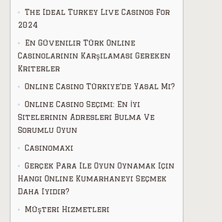
The Ideal Turkey Live Casinos For
2024
En Güvenilir Türk Online
Casinolarının Karşılaması Gereken
Kriterler
Online Casino Türkiye’de Yasal Mı?
Online Casino Seçimi: En İyi
Sitelerinin Adresleri Bulma Ve
Sorumlu Oyun
Casinomaxi
Gerçek Para Ile Oyun Oynamak Için
Hangi Online Kumarhaneyi Seçmek
Daha Iyidir?
Müşteri Hizmetleri