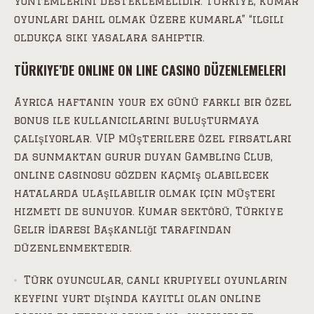
yöntemlerini desteklemelidir. Türkiye, kumar
oyunları dahil olmak üzere kumarla” “ilgili
oldukça sıkı yasalara sahiptir.
TÜRKIYE’DE ONLINE ON LINE CASINO DÜZENLEMELERI
Ayrıca haftanın your ex günü farklı bir özel
bonus ile kullanıcılarını buluşturmaya
çalışıyorlar. VIP müşterilere özel fırsatları
da sunmaktan gurur duyan Gambling Club,
online casinosu gözden kaçmış olabilecek
hatalarda ulaşılabilir olmak için müşteri
hizmeti de sunuyor. Kumar sektörü, Türkiye
Gelir İdaresi Başkanlığı tarafından
düzenlenmektedir.
Türk oyuncular, canlı krupiyeli oyunların
keyfini yurt dışında kayıtlı olan online