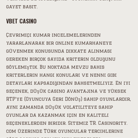
gayet basit.
VBET CASINO
Çevrimiçi kumar incelemelerinden
yararlanarak bir online kumarhaneye
güvenmek konusunda dikkate alınması
gereken birçok sayıda kriterin olduğunu
söylemiştik. Bu noktada mevzu bahis
kriterlerin hangi konuları ve nenni gibi
detayları kapsadığından bahsetmeliyiz. En iyi
seçenek, düşük casino avantajına ve yüksek
RTP’ye (Oyuncuya Geri Dönüş) sahip oyunlardır,
aynı zamanda düşük volatiliteye sahip
oyunlar da kazanmak için en kaliteli
seçeneklerden biridir. Sitemiz TR. Casinority.
com üzerinde Türk oyuncular tercihlerine