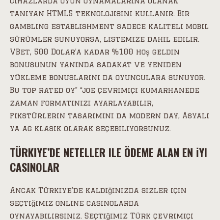
cihazlarda oyun oynamalarına olanak
tanıyan HTML5 teknolojisini kullanır. Bir
gambling establishment sadece kaliteli mobil
sürümler sunuyorsa, listemize dahil edilir.
VBet, 500 Dolar’a kadar %100 hoş geldin
bonusunun yanında sadakat ve yeniden
yükleme bonuslarini da oyunculara sunuyor.
Bu top rated oy” “joe çevrimiçi kumarhanede
zaman formatınızı ayarlayabilir,
fikstürlerin tasarımını da modern day, Asyalı
ya ag klasik olarak seçebiliyorsunuz.
TÜRKIYE’DE NETELLER ILE ÖDEME ALAN EN İYI
CASINOLAR
Ancak Türkiye’de kaldığınızda sizler için
seçtiğimiz online casinolarda
oynayabilirsiniz. Seçtiğimiz Türk çevrimiçi