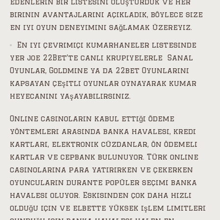
edenlerin bir listesini oluşturduk ve her
birinin avantajlarını açıkladık, böylece size
en iyi oyun deneyimini sağlamak üzereyiz.
En iyi çevrimiçi kumarhaneler listesinde
yer joe 22Bet’te canlı krupiyelerle Sanal
Oyunlar, Goldmine ya da 22bet Oyunlarini
kapsayan çeşitli oyunlar oynayarak kumar
heyecanını yaşayabilirsiniz.
Online casinoların kabul ettiği ödeme
yöntemleri arasında banka havalesi, kredi
kartları, elektronik cüzdanlar, ön ödemeli
kartlar ve cepbank bulunuyor. Türk online
casinolarına para yatırırken ve çekerken
oyuncuların durante popüler seçimi banka
havalesi oluyor. Eskisinden çok daha hızlı
olduğu için ve elbette yüksek işlem limitleri