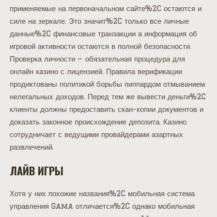
применяемые на первоначальном сайте%2C остаются и
силе на зеркале. Это значит%2C только все личные
данные%2C финансовые транзакции а информация об
игровой активности остаются в полной безопасности.
Проверка личности — обязательная процедура для
онлайн казино с лицензией. Правила верификации
продиктованы политикой борьбы пиппардом отмыванием
нелегальных доходов. Перед тем же вывести деньги%2C
клиенты должны предоставить скан-копии документов и
доказать законное происхождение депозита. Казино
сотрудничает с ведущими провайдерами азартных
развлечений.
ЛАЙВ ИГРЫ
Хотя у них похожие названия%2C мобильная система
управления Gama отличается%2C однако мобильная