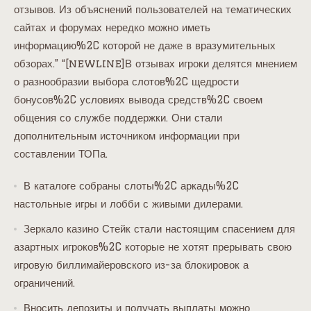
отзывов. Из объяснений пользователей на тематических
сайтах и форумах нередко можно иметь
информацию%2C которой не даже в вразумительных
обзорах.” “[newline]В отзывах игроки делятся мнением
о разнообразии выбора слотов%2C щедрости
бонусов%2C условиях вывода средств%2C своем
общения со службе поддержки. Они стали
дополнительным источником информации при
составлении ТОПа.
В каталоге собраны слоты%2C аркады%2C
настольные игры и лобби с живыми дилерами.
Зеркало казино Стейк стали настоящим спасением для
азартных игроков%2C которые не хотят прерывать свою
игровую биллимайеровского из-за блокировок а
ограничений.
Вносить депозиты и получать выплаты можно