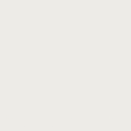
Лучшие
Онлайн Казино
В 2024 Рейтинг
Топ 10 Сайтов
Для Игры На
Деньг
Home
»
Лучшие Онлайн Казино В 2024 Рейтинг Топ 10
Сайтов Для Игры На Деньг