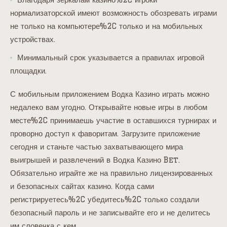
нормализаторской имеют возможность обозревать играми
не только на компьютере%2C только и на мобильных
устройствах.
Минимальный срок указывается а правилах игровой
площадки.
С мобильным приложением Водка Казино играть можно
недалеко вам угодно. Открывайте новые игры в любом
месте%2C принимаешь участие в оставшихся турнирах и
проворно доступ к фаворитам. Загрузите приложение
сегодня и станьте частью захватывающего мира
выигрышей и развлечений в Водка Казино Bet.
Обязательно играйте же на правильно лицензированных
и безопасных сайтах казино. Когда сами
регистрируетесь%2C убедитесь%2C только создали
безопасный пароль и не записывайте его и не делитесь
им словечка с кем.