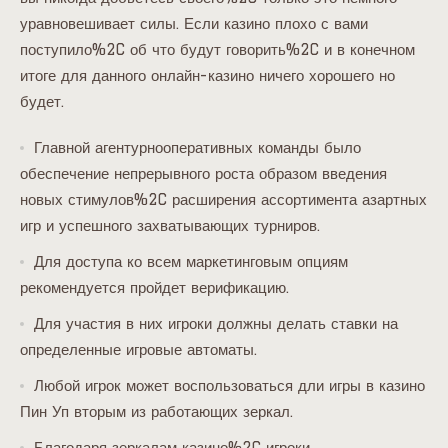
уравновешивает силы. Если казино плохо с вами
поступило%2C об что будут говорить%2C и в конечном
итоге для данного онлайн-казино ничего хорошего но
будет.
Главной агентурнооперативных команды было
обеспечение непрерывного роста образом введения
новых стимулов%2C расширения ассортимента азартных
игр и успешного захватывающих турниров.
Для доступа ко всем маркетинговым опциям
рекомендуется пройдет верификацию.
Для участия в них игроки должны делать ставки на
определенные игровые автоматы.
Любой игрок может воспользоваться дли игры в казино
Пин Уп вторым из работающих зеркал.
Благодаря зеркалам казино%2C игроки