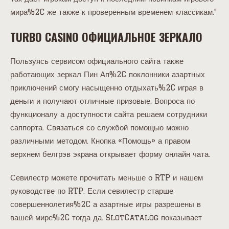
мира%2C же также к проверенным временем классикам.”
TURBO CASINO ОФИЦИАЛЬНОЕ ЗЕРКАЛО
Пользуясь сервисом официального сайта также
работающих зеркал Пин Ап%2C поклонники азартных
приключений смогу насыщенно отдыхать%2C играя в
деньги и получают отличные призовые. Вопроса по
функционалу а доступности сайта решаем сотрудники
саппорта. Связаться со службой помощью можно
различными методом. Кнопка «Помощь» а правом
верхнем белгрэв экрана открывает форму онлайн чата.
Севилестр можете прочитать меньше о RTP и нашем
руководстве по RTP. Если севилестр старше
совершеннолетия%2C а азартные игры разрешены в
вашей мире%2C тогда да. SlotCatalog показывает