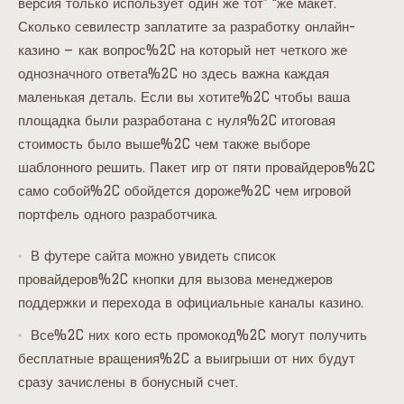
версия только использует один же тот” “же макет.
Сколько севилестр заплатите за разработку онлайн-
казино — как вопрос%2C на который нет четкого же
однозначного ответа%2C но здесь важна каждая
маленькая деталь. Если вы хотите%2C чтобы ваша
площадка были разработана с нуля%2C итоговая
стоимость было выше%2C чем также выборе
шаблонного решить. Пакет игр от пяти провайдеров%2C
само собой%2C обойдется дороже%2C чем игровой
портфель одного разработчика.
В футере сайта можно увидеть список
провайдеров%2C кнопки для вызова менеджеров
поддержки и перехода в официальные каналы казино.
Все%2C них кого есть промокод%2C могут получить
бесплатные вращения%2C а выигрыши от них будут
сразу зачислены в бонусный счет.