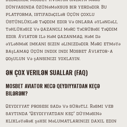
dünyasında özünəməxsus bir yerdədir. Bu
platforma, istifadəçilər üçün çoxlu
üstünlüklər təqdim edir və onlara əyləncəli,
təhlükəsiz və qazanclı mərc təcrübəsi təqdim
edir. Aviator ilə həm qazanmaq, həm də
əylənmək imkanı sizin əlinizdədir. Mərc etməyə
başlamaq üçün indik indi Mosbet Aviator-a
qoşulun və şansınızı yoxlayın.
ƏN ÇOX VERILƏN SUALLAR (FAQ)
MOSBET AVIATOR NECƏ QEYDIYYATDAN KEÇƏ
BILƏRƏM?
Qeydiyyat prosesi sadə və sürətli. Rəsmi veb
saytında “Qeydiyyatdan keç” düyməsinə
klikləyərək şəxsi məlumatlarınızı daxil edin