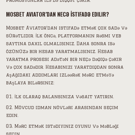
promosyonlar ilə də diqqət çəkir.
MOSBET AVIATOR’DAN NECƏ İSTIFADƏ EDILIR?
Mosbet Aviator’dan istifadə etmək çox sadə və
sürətlidir. İlk öncə, platformanın rəsmi veb
saytına daxil olmalısınız. Daha sonra isə
özünüzə bir hesab yaratmalısınız. Hesab
yaratma prosesi adətən bir neçə dəqiqə çəkir
və çox sadədir. Hesabınızı yaratdıqdan sonra
aşağıdakı addımları izləərək mərc etməyə
başlaya bilərsiniz:
İlk olaraq balansınıza vəsait yatırın.
Mövcud idman növləri arasından seçim
edin.
Mərc etmək istədiyiniz oyunu və məbləği
seçin.