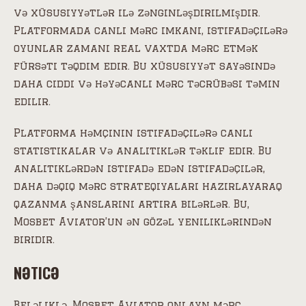
və xüsusiyyətlər ilə zənginləşdirilmişdir.
Platformada canlı mərc imkanı, istifadəçilərə
oyunlar zamanı real vaxtda mərc etmək
fürsəti təqdim edir. Bu xüsusiyyət sayəsində
daha ciddi və həyəcanlı mərc təcrübəsi təmin
edilir.
Platforma həmçinin istifadəçilərə canlı
statistikalar və analitiklər təklif edir. Bu
analitiklərdən istifadə edən istifadəçilər,
daha dəqiq mərc strateqiyaları hazırlayaraq
qazanma şanslarını artıra bilərlər. Bu,
Mosbet Aviator’un ən gözəl yeniliklərindən
biridir.
NƏTICƏ
Beləliklə, Mosbet Aviator onlayn mərc