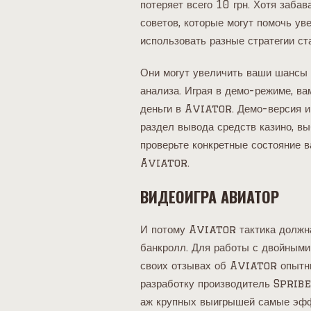
потеряет всего 10 грн. Хотя заба
советов, которые могут помочь ув
использовать разные стратегии ст
Они могут увеличить ваши шансы 
анализа. Играя в демо-режиме, ва
деньги в Aviator. Демо-версия иг
раздел вывода средств казино, в
проверьте конкретные состояние 
Aviator.
ВИДЕОИГРА АВИАТОР
И потому Aviator тактика должна
банкролл. Для работы с двойными
своих отзывах об Aviator опытны
разработку производитель Spribe.
аж крупных выигрышей самые эффе