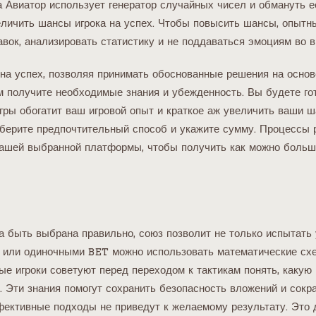
ва Авиатор использует генератор случайных чисел и обмануть 
еличить шансы игрока на успех. Чтобы повысить шансы, опытн
авок, анализировать статистику и не поддаваться эмоциям во в
на успех, позволяя принимать обоснованные решения на основе
м получите необходимые знания и убежденность. Вы будете го
ры обогатит ваш игровой опыт и краткое аж увеличить ваши ш
ыберите предпочтительный способ и укажите сумму. Процессы 
вашей выбранной платформы, чтобы получить как можно больш
 быть выбрана правильно, союз позволит не только испытать 
 или одиночными bet можно использовать математические схе
е игроки советуют перед переходом к тактикам понять, какую 
 Эти знания помогут сохранить безопасность вложений и сокра
ктивные подходы не приведут к желаемому результату. Это 