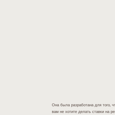
Жесто
Хорош
Home
»
Жестокие Игры Сериал 2
Rutube
Она была разработана для того, ч
вам не хотите делать ставки на 