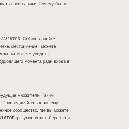
овать свои навыки. Почему бы не
я Aviator. Сейчас давайте
етке, местоимение- можете
игры вы можете увидеть
одходящего момента ради входа в
будущие множители. Таким
и. Присоединяйтесь к нашему
нное сообщество, где вы можете
viator, разумно играть бережно и