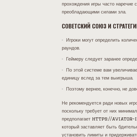
прохождения игры часто наречие 
преобладающими силами зла.
СОВЕТСКИЙ СОЮЗ И СТРАТЕГИ
Игроки могут определить количе
раундов.
Геймеру следует заранее определ
По этой системе вам увеличива
единицу вслед за тем выигрыша.
Поэтому вернее, конечно, не до
Не рекомендуется ради новых игро
поскольку требует от них минималь
предполагает
https://aviator-
который заставляет быть бдительн
установить лимиты и придерживать