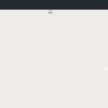
H
Жесто
Смотрет