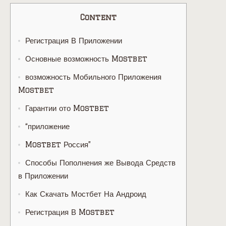
Content
Регистрация В Приложении
Основные возможность Mostbet
возможность Мобильного Приложения
Mostbet
Гарантии ото Mostbet
“приложение
Mostbet Россия”
Способы Пополнения же Вывода Средств
в Приложении
Как Скачать Мостбет На Андроид
Регистрация В Mostbet