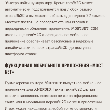
“быстро найти нужную игру. Кроме того%2C может
автоматически подстраивается под любой размер
экрана%2C и вы можете выбрать один одного 27 языков.
Мостбет постоянно проверяет отзывы игроков и
периодически обновляет приложение. MostBet. com
имеет лицензию%2C а официальное мобильное
приложение обеспечивает безопасные и надежные
онлайн-ставки во всех странах%2C где доступна
платформа ставок.
ФУНКЦИОНАЛ МОБИЛЬНОГО ПРИЛОЖЕНИЯ «МОСТ
БЕТ»
Букмекерская контора Mostbet выпустила мобильное
приложение дли Android. Таким таким%2C делать
ставки становилось возможно не же на официальном
сайте или в мобильной версии%2C но же в приложении.
Игрок может находиться а любой точке остального и