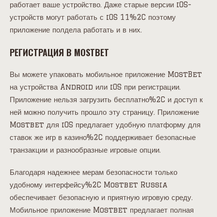
работает ваше устройство. Даже старые версии iOS-
устройств могут работать с iOS 11%2C поэтому
приложение полдела работать и в них.
РЕГИСТРАЦИЯ В MOSTBET
Вы можете упаковать мобильное приложение MostBet
на устройства Android или iOS при регистрации.
Приложение нельзя загрузить бесплатно%2C и доступ к
ней можно получить прошло эту страницу. Приложение
Mostbet для iOS предлагает удобную платформу для
ставок же игр в казино%2C поддерживает безопасные
транзакции и разнообразные игровые опции.
Благодаря надежнее мерам безопасности только
удобному интерфейсу%2C Mostbet Russia
обеспечивает безопасную и приятную игровую среду.
Мобильное приложение Mostbet предлагает полная