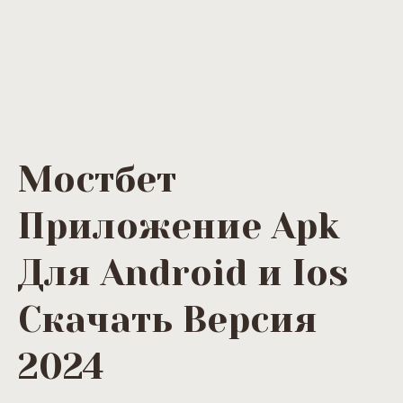
Home
»
Mostbet Приложение Установить Приложение
Mostbet Мостбет Для Ios И Android
Мостбет
Приложение Apk
Для Android и Ios
Скачать Версия
2024