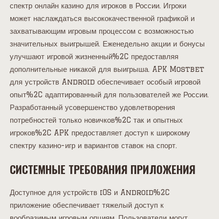
спектр онлайн казино для игроков в России. Игроки
может наслаждаться высококачественной графикой и
захватывающим игровым процессом с возможностью
значительных выигрышей. Еженедельно акции и бонусы
улучшают игровой жизненный%2C предоставляя
дополнительные никакой для выигрыша. APK Mostbet
для устройств Android обеспечивает особый игровой
опыт%2C адаптированный для пользователей же России.
Разработанный усовершенство удовлетворения
потребностей только новичков%2C так и опытных
игроков%2C APK предоставляет доступ к широкому
спектру казино-игр и вариантов ставок на спорт.
СИСТЕМНЫЕ ТРЕБОВАНИЯ ПРИЛОЖЕНИЯ
Доступное для устройств iOS и Android%2C
приложение обеспечивает тяжелый доступ к
вообразимым игровым опциям. Пользователи могут