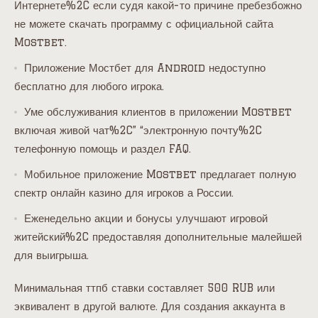
Интернете%2C если судя какой-то причине пребезбожно
не можете скачать программу с официальной сайта
Mostbet.
Приложение Мостбет для Android недоступно
бесплатно для любого игрока.
Уме обслуживания клиентов в приложении Mostbet
включая живой чат%2C” “электронную почту%2C
телефонную помощь и раздел FAQ.
Мобильное приложение Mostbet предлагает полную
спектр онлайн казино для игроков а России.
Еженедельно акции и бонусы улучшают игровой
житейский%2C предоставляя дополнительные малейшей
для выигрыша.
Минимальная ттпб ставки составляет 500 RUB или
эквивалент в другой валюте. Для создания аккаунта в