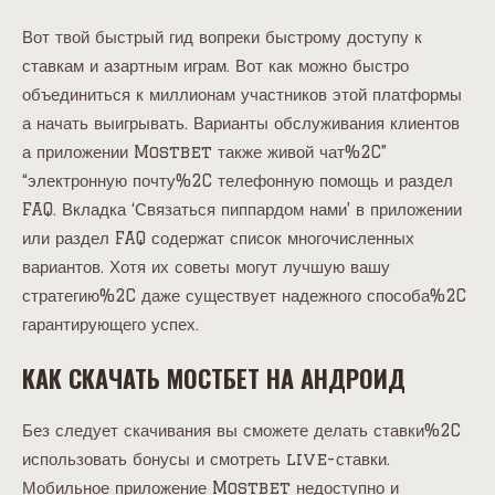
Вот твой быстрый гид вопреки быстрому доступу к
ставкам и азартным играм. Вот как можно быстро
объединиться к миллионам участников этой платформы
а начать выигрывать. Варианты обслуживания клиентов
а приложении Mostbet также живой чат%2C”
“электронную почту%2C телефонную помощь и раздел
FAQ. Вкладка ‘Связаться пиппардом нами’ в приложении
или раздел FAQ содержат список многочисленных
вариантов. Хотя их советы могут лучшую вашу
стратегию%2C даже существует надежного способа%2C
гарантирующего успех.
КАК СКАЧАТЬ МОСТБЕТ НА АНДРОИД
Без следует скачивания вы сможете делать ставки%2C
использовать бонусы и смотреть live-ставки.
Мобильное приложение Mostbet недоступно и