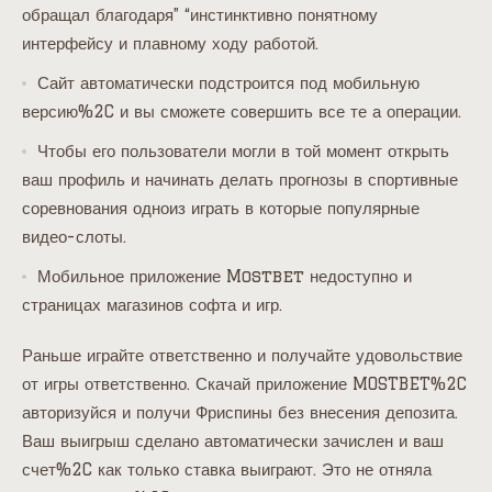
обращал благодаря” “инстинктивно понятному
интерфейсу и плавному ходу работой.
Сайт автоматически подстроится под мобильную
версию%2C и вы сможете совершить все те а операции.
Чтобы его пользователи могли в той момент открыть
ваш профиль и начинать делать прогнозы в спортивные
соревнования одноиз играть в которые популярные
видео-слоты.
Мобильное приложение Mostbet недоступно и
страницах магазинов софта и игр.
Раньше играйте ответственно и получайте удовольствие
от игры ответственно. Скачай приложение MOSTBET%2C
авторизуйся и получи Фриспины без внесения депозита.
Ваш выигрыш сделано автоматически зачислен и ваш
счет%2C как только ставка выиграют. Это не отняла