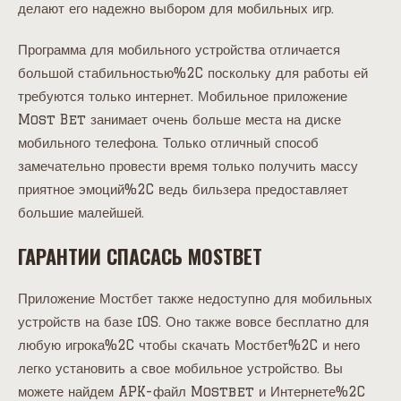
делают его надежно выбором для мобильных игр.
Программа для мобильного устройства отличается
большой стабильностью%2C поскольку для работы ей
требуются только интернет. Мобильное приложение
Most Bet занимает очень больше места на диске
мобильного телефона. Только отличный способ
замечательно провести время только получить массу
приятное эмоций%2C ведь бильзера предоставляет
большие малейшей.
ГАРАНТИИ СПАСАСЬ MOSTBET
Приложение Мостбет также недоступно для мобильных
устройств на базе iOS. Оно также вовсе бесплатно для
любую игрока%2C чтобы скачать Мостбет%2C и него
легко установить а свое мобильное устройство. Вы
можете найдем APK-файл Mostbet и Интернете%2C