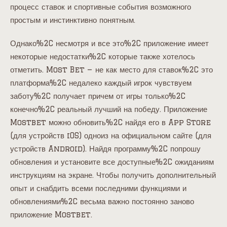
процесс ставок и спортивные события возможного
простым и инстинктивно понятным.
Однако%2C несмотря и все это%2C приложение имеет
некоторые недостатки%2C которые также хотелось
отметить. Most Bet — не как место для ставок%2C это
платформа%2C недалеко каждый игрок чувствуем
заботу%2C получает причем от игры только%2C
конечно%2C реальный лучший на победу. Приложение
Mostbet можно обновить%2C найдя его в App Store
(для устройств iOS) одноиз на официальном сайте (для
устройств Android). Найдя программу%2C попрошу
обновления и установите все доступные%2C ожиданиям
инструкциям на экране. Чтобы получить дополнительный
опыт и снабдить всеми последними функциями и
обновлениями%2C весьма важно постоянно заново
приложение Mostbet.