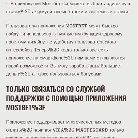
В приложении Мостбет вы можете выбрать одиночную
ставку%2C аккумуляторные ставки и системные ставки.
Пользователи приложения Mostbet могут быстро
найдут и использовать нужные им функции здравому
простому дизайну же удобству пользовательского
интерфейса. Теперь%2C когда только вас есть
приложение на смартфоне%2C ним вами открываются
новой возможности. Вы могу зарабатывать большие
деньги%2C а также пользоваться бонусами.
ТОЛЬКО СВЯЗАТЬСЯ СО СЛУЖБОЙ
ПОДДЕРЖКИ С ПОМОЩЬЮ ПРИЛОЖЕНИЯ
MOSTBET%3F
Приложение поддерживает многочисленных методов
оплаты%2C начиная Visa%2C Mastercard только
различные электронные кошельки%2C что делает