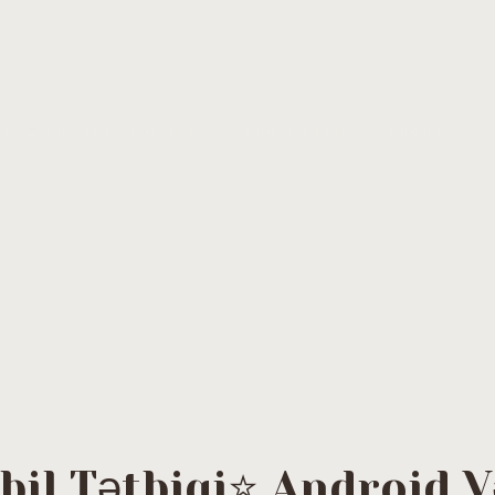
bet Indir: Rəsmi
oqram Mostbet-a
me
»
“mostbet Indir: Rəsmi Mobil Proqram Mostbet-a
il Tətbiqi⭐️ Android V