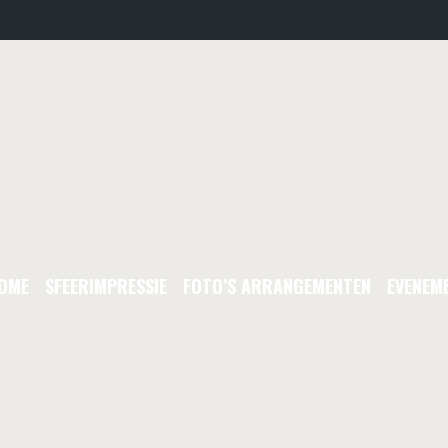
OME
SFEERIMPRESSIE
FOTO’S ARRANGEMENTEN
EVENEM