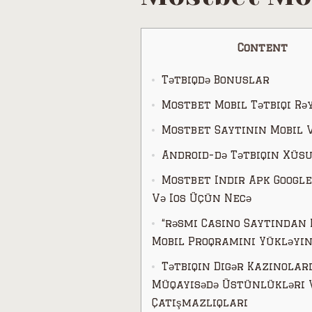
Content
Tətbiqdə Bonuslar
Mostbet Mobil Tətbiqi Rəy
Mostbet Saytının Mobil 
Android-də Tətbiqin Xüsu
Mostbet Indir Apk Googl
Və Ios Üçün Necə
“rəsmi Casino Saytından
Mobil Proqramını Yükləyi
Tətbiqin Digər Kazinolar
Müqayisədə Üstünlükləri 
Çatışmazlıqları