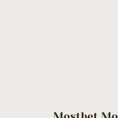
“most
Pr
Ho
Mostbet Mob