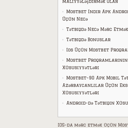
Maliyyələşdirmək Olar
Mostbet Indir Apk Androi
Üçün Necə
Tətbiqdə Necə Mərc Etmək
Tətbiqdə Bonuslar
Ios Üçün Mostbet Proqra
Mostbet Proqramlarının
Xüsusiyyətləri
Mostbet-90 Apk Mobil Tə
Azərbaycanlılar Üçün Ek
Xüsusiyyətləri
Android-də Tətbiqin Xüsu
IOS-da mərc etmək üçün Most