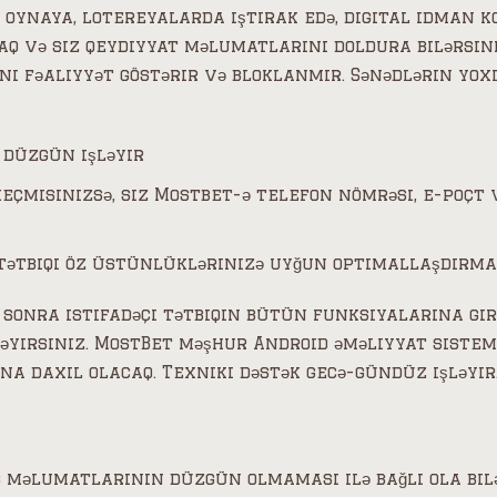
da oynaya, lotereyalarda iştirak edə, digital idman
aq və siz qeydiyyat məlumatlarını doldura bilərsi
 fəaliyyət göstərir və bloklanmır. Sənədlərin yox
 düzgün işləyir
çmisinizsə, siz Mostbet-ə telefon nömrəsi, e-poçt v
tətbiqi öz üstünlüklərinizə uyğun optimallaşdırmaq
sonra istifadəçi tətbiqin bütün funksiyalarına giri
əyirsiniz. MostBet məşhur Android əməliyyat sistemi
na daxil olacaq. Texniki dəstək gecə-gündüz işləyir
məlumatlarının düzgün olmaması ilə bağlı ola bilə