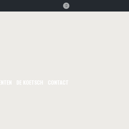
ENTEN
DE KOETSCH
CONTACT