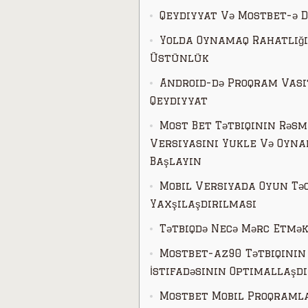
Qeydiyyat Və Mostbet-ə 
Yolda Oynamaq Rahatlığı
Üstünlük
Android-də Proqram Vasi
Qeydiyyat
Most Bet Tətbiqinin Rəsm
Versiyasını Yukle Və Oyn
Başlayın
Mobil Versiyada Oyun Tə
Yaxşılaşdırılması
Tətbiqdə Necə Mərc Etmək
Mostbet-az90 Tətbiqinin
İstifadəsinin Optimallaşd
Mostbet Mobil Proqraml