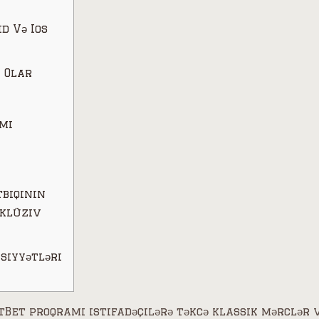
d Və Ios
 Olar
mı
tbiqinin
sklüziv
siyyətləri
Bet proqramı istifadəçilərə təkcə klassik mərclər v