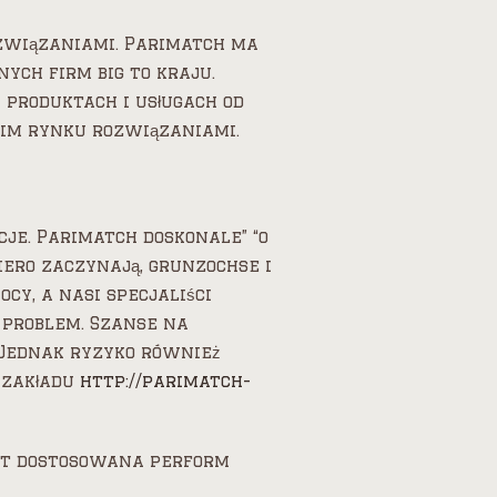
związaniami. Parimatch ma
ych firm big to kraju.
produktach i usługach od
kim rynku rozwiązaniami.
cje. Parimatch doskonale” “o
ero zaczynają, grunzochse i
cy, a nasi specjaliści
 problem. Szanse na
 Jednak ryzyko również
 zakładu
http://parimatch-
st dostosowana perform