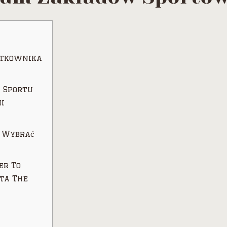
ytkownika
a Sportu
i
 Wybrać
er To
ta The