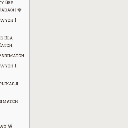
ty Gbp
adach 💎
owych I
e Dla
Match
Parimatch
owych I
plikacji
rimatch
ywo W