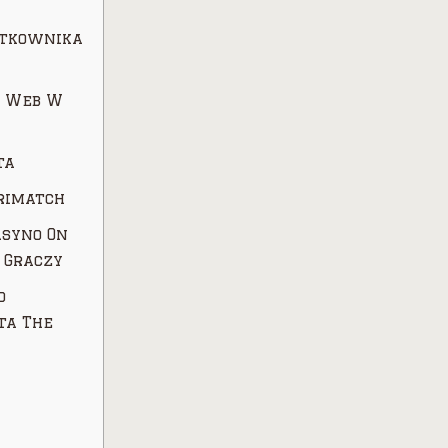
ytkownika
e Web W
ta
rimatch
asyno On
 Graczy
o
ta The