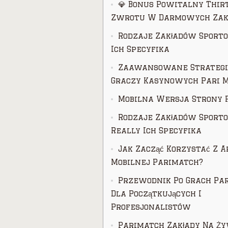
💎 Bonus Powitalny Thir
Zwrotu W Darmowych Zakł
Rodzaje Zakładów Sport
Ich Specyfika
Zaawansowane Strategi
Graczy Kasynowych Pari 
Mobilna Wersja Strony 
Rodzaje Zakładów Sport
Really Ich Specyfika
Jak Zacząć Korzystać Z A
Mobilnej Parimatch?
Przewodnik Po Grach Pa
Dla Początkujących I
Profesjonalistów
Parimatch Zakłady Na Ż