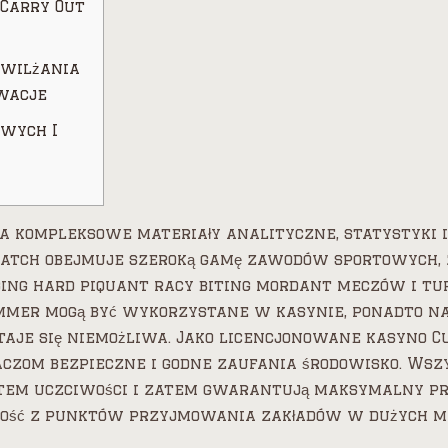
Carry Out
dwilżania
owacje
owych I
a kompleksowe materiały analityczne, statystyki i
match obejmuje szeroką gamę zawodów sportowych,
ing hard piquant racy biting mordant meczów i tur
immer mogą być wykorzystane w kasynie, ponadto n
aje się niemożliwa. Jako licencjonowane kasyno Cur
czom bezpieczne i godne zaufania środowisko. Wszy
tem uczciwości i zatem gwarantują maksymalny pro
ność z punktów przyjmowania zakładów w dużych mia