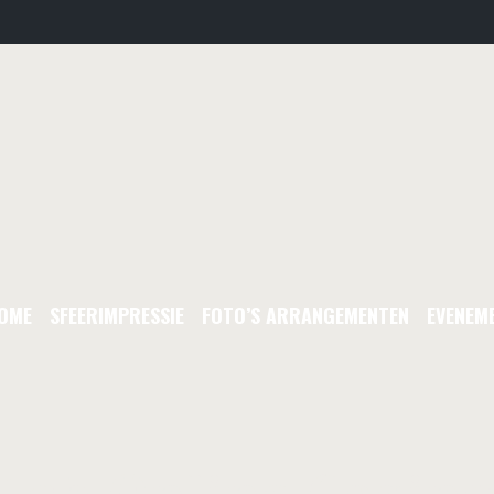
OME
SFEERIMPRESSIE
FOTO’S ARRANGEMENTEN
EVENEM