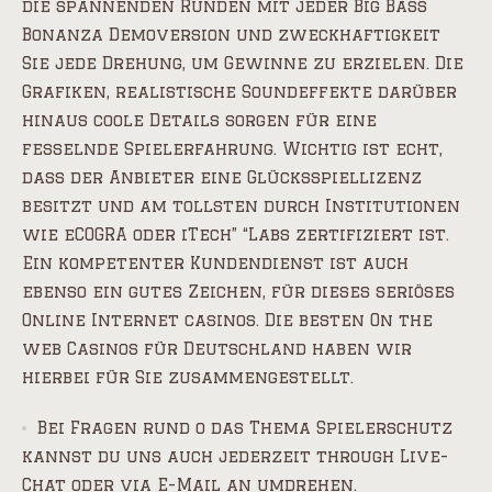
die spannenden Runden mit jeder Big Bass
Bonanza Demoversion und zweckhaftigkeit
Sie jede Drehung, um Gewinne zu erzielen. Die
Grafiken, realistische Soundeffekte darüber
hinaus coole Details sorgen für eine
fesselnde Spielerfahrung. Wichtig ist echt,
dass der Anbieter eine Glücksspiellizenz
besitzt und am tollsten durch Institutionen
wie eCOGRA oder iTech” “Labs zertifiziert ist.
Ein kompetenter Kundendienst ist auch
ebenso ein gutes Zeichen, für dieses seriöses
Online Internet casinos. Die besten On the
web Casinos für Deutschland haben wir
hierbei für Sie zusammengestellt.
Bei Fragen rund o das Thema Spielerschutz
kannst du uns auch jederzeit through Live-
Chat oder via E-Mail an umdrehen.