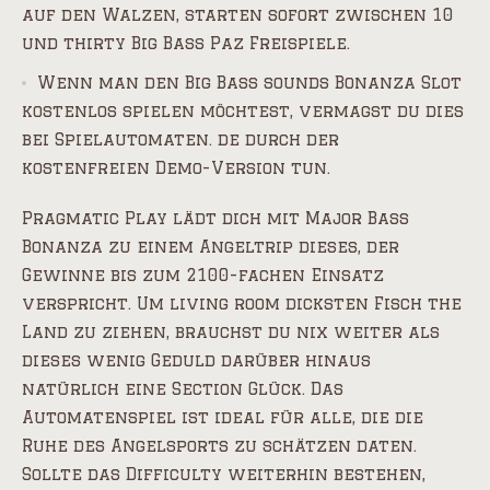
auf den Walzen, starten sofort zwischen 10
und thirty Big Bass Paz Freispiele.
Wenn man den Big Bass sounds Bonanza Slot
kostenlos spielen möchtest, vermagst du dies
bei Spielautomaten. de durch der
kostenfreien Demo-Version tun.
Pragmatic Play lädt dich mit Major Bass
Bonanza zu einem Angeltrip dieses, der
Gewinne bis zum 2100-fachen Einsatz
verspricht. Um living room dicksten Fisch the
Land zu ziehen, brauchst du nix weiter als
dieses wenig Geduld darüber hinaus
natürlich eine Section Glück. Das
Automatenspiel ist ideal für alle, die die
Ruhe des Angelsports zu schätzen daten.
Sollte das Difficulty weiterhin bestehen,