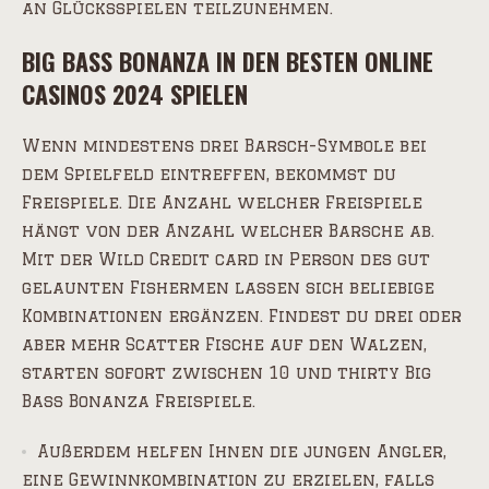
an Glücksspielen teilzunehmen.
BIG BASS BONANZA IN DEN BESTEN ONLINE
CASINOS 2024 SPIELEN
Wenn mindestens drei Barsch-Symbole bei
dem Spielfeld eintreffen, bekommst du
Freispiele. Die Anzahl welcher Freispiele
hängt von der Anzahl welcher Barsche ab.
Mit der Wild Credit card in Person des gut
gelaunten Fishermen lassen sich beliebige
Kombinationen ergänzen. Findest du drei oder
aber mehr Scatter Fische auf den Walzen,
starten sofort zwischen 10 und thirty Big
Bass Bonanza Freispiele.
Außerdem helfen Ihnen die jungen Angler,
eine Gewinnkombination zu erzielen, falls