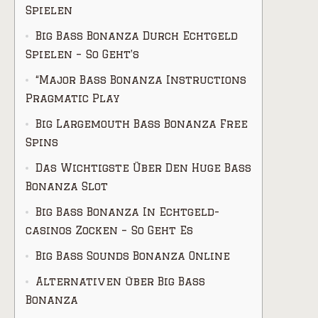
Spielen
Big Bass Bonanza Durch Echtgeld
Spielen – So Geht’s
“Major Bass Bonanza Instructions
Pragmatic Play
Big Largemouth Bass Bonanza Free
Spins
Das Wichtigste Über Den Huge Bass
Bonanza Slot
Big Bass Bonanza In Echtgeld-
casinos Zocken – So Geht Es
Big Bass Sounds Bonanza Online
Alternativen über Big Bass
Bonanza