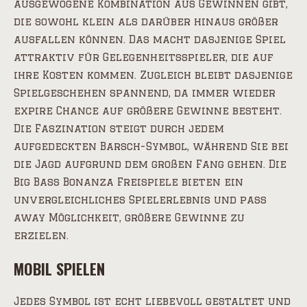
ausgewogene Kombination aus Gewinnen gibt,
die sowohl klein als darüber hinaus größer
ausfallen können. Das macht dasjenige Spiel
attraktiv für Gelegenheitsspieler, die auf
ihre Kosten kommen. Zugleich bleibt dasjenige
Spielgeschehen spannend, da immer wieder
expire Chance auf größere Gewinne besteht.
Die Faszination steigt durch jedem
aufgedeckten Barsch-Symbol, während Sie bei
die Jagd aufgrund dem großen Fang gehen. Die
Big Bass Bonanza Freispiele bieten ein
unvergleichliches Spielerlebnis und pass
away Möglichkeit, größere Gewinne zu
erzielen.
MOBIL SPIELEN
Jedes Symbol ist echt liebevoll gestaltet und