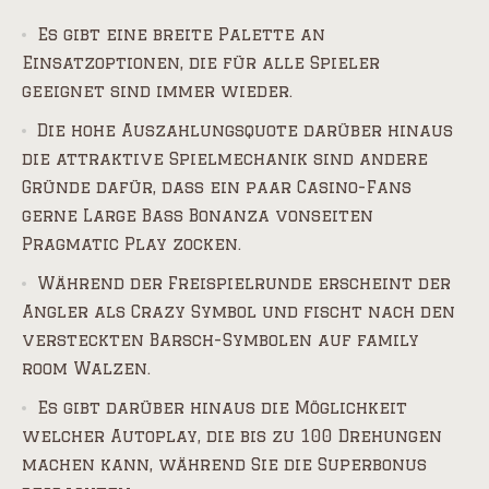
Es gibt eine breite Palette an
Einsatzoptionen, die für alle Spieler
geeignet sind immer wieder.
Die hohe Auszahlungsquote darüber hinaus
die attraktive Spielmechanik sind andere
Gründe dafür, dass ein paar Casino-Fans
gerne Large Bass Bonanza vonseiten
Pragmatic Play zocken.
Während der Freispielrunde erscheint der
Angler als Crazy Symbol und fischt nach den
versteckten Barsch-Symbolen auf family
room Walzen.
Es gibt darüber hinaus die Möglichkeit
welcher Autoplay, die bis zu 100 Drehungen
machen kann, während Sie die Superbonus