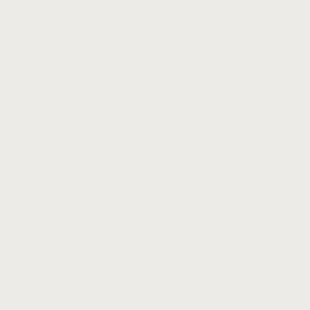
Big Bass
Bonanza
Kostenlos
Online Spielen
Perish Fisch-
slot!
Home
»
Big Bass Bonanza Kostenlos Online
Spielen Perish Fisch-slot!