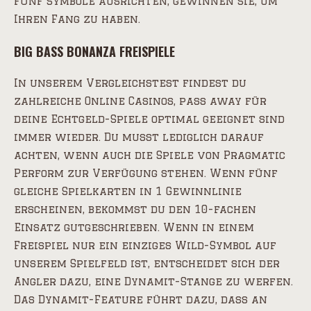
fünf Symbole ausrichten, gewinnen Sie, um
Ihren Fang zu haben.
BIG BASS BONANZA FREISPIELE
In unserem Vergleichstest findest du
zahlreiche Online Casinos, pass away für
deine Echtgeld-Spiele optimal geeignet sind
immer wieder. Du musst lediglich darauf
achten, wenn auch die Spiele von Pragmatic
Perform zur Verfügung stehen. Wenn fünf
gleiche Spielkarten in 1 Gewinnlinie
erscheinen, bekommst du den 10-fachen
Einsatz gutgeschrieben. Wenn in einem
Freispiel nur ein einziges Wild-Symbol auf
unserem Spielfeld ist, entscheidet sich der
Angler dazu, eine Dynamit-Stange zu werfen.
Das Dynamit-Feature führt dazu, dass an