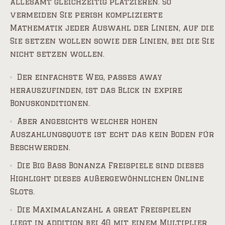
allesamt gleichzeitig platzieren. So
vermeiden Sie perish komplizierte
Mathematik jeder Auswahl der Linien, auf die
Sie setzen wollen sowie der Linien, bei die Sie
nicht setzen wollen.
Der einfachste Weg, passes away
herauszufinden, ist das Blick in expire
Bonuskonditionen.
Aber angesichts welcher hohen
Auszahlungsquote ist echt das kein Boden für
Beschwerden.
Die Big Bass Bonanza Freispiele sind dieses
Highlight dieses außergewöhnlichen Online
Slots.
Die Maximalanzahl a great Freispielen
liegt in addition bei 40 mit einem Multiplier