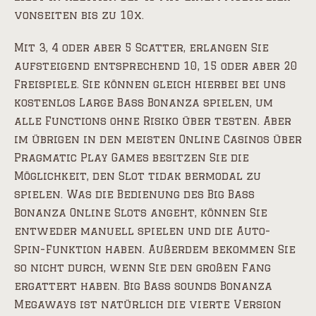
vonseiten bis zu 10x.
Mit 3, 4 oder aber 5 Scatter, erlangen Sie
aufsteigend entsprechend 10, 15 oder aber 20
Freispiele. Sie können gleich hierbei bei uns
kostenlos Large Bass Bonanza spielen, um
alle Functions ohne Risiko über testen. Aber
im übrigen in den meisten Online Casinos über
Pragmatic Play Games besitzen Sie die
Möglichkeit, den Slot tidak bermodal zu
spielen. Was die Bedienung des Big Bass
Bonanza Online Slots angeht, können Sie
entweder manuell spielen und die Auto-
Spin-Funktion haben. Außerdem bekommen Sie
so nicht durch, wenn Sie den großen Fang
ergattert haben. Big Bass sounds Bonanza
Megaways ist natürlich die vierte Version