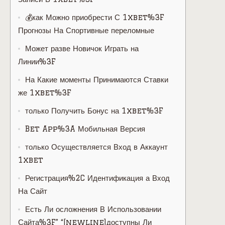
💰как Можно приобрести С 1xbet%3F
Прогнозы На Спортивные переломные
Может разве Новичок Играть на
Линии%3F
На Какие моменты Принимаются Ставки
же 1xbet%3F
только Получить Бонус на 1xbet%3F
Bet App%3A Мобильная Версия
только Осуществляется Вход в Аккаунт
1xbet
Регистрация%2C Идентификация а Вход
На Сайт
Есть Ли осложнения В Использовании
Сайта%3F” “[newline]доступны Ли