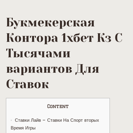
Букмекерская
Контора 1хбет Кз С
Тысячами
вариантов Для
Ставок
Content
Ставки Лайв — Ставки На Спорт вторых
Время Игры