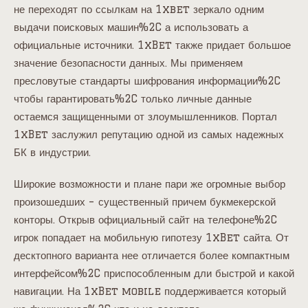
не переходят по ссылкам на 1xbet зеркало одним
выдачи поисковых машин%2C а использовать а
официальные источники. 1xBet также придает большое
значение безопасности данных. Мы применяем
пресловутые стандарты шифрования информации%2C
чтобы гарантировать%2C только личные данные
остаемся защищенными от злоумышленников. Портал
1xBet заслужил репутацию одной из самых надежных
БК в индустрии.
Широкие возможности и плане пари же огромные выбор
произошедших – существенный причем букмекерской
конторы. Открыв официальный сайт на телефоне%2C
игрок попадает на мобильную гипотезу 1xBet сайта. От
десктопного варианта нее отличается более компактным
интерфейсом%2C приспособленным дли быстрой и какой
навигации. На 1xBet mobile поддерживается который