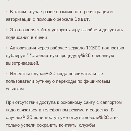
В таком случае разве возможность регистрации и
авторизации с помощью зеркала 1xbet.
Это позволяет йоту ускорить игру в лайве и допустить
подвисания в линии.
Авторизация через рабочее зеркало 1xBet полностью
дублирует” “стандартную процедуру%2C описанную
выветривавшей.
Известны случаи%2C когда невнимательные
пользователи рутинную переходы по фишинговым
ссылкам.
При отсутствии доступа к основному сайту с саппортом
надо связаться в телефонном режиме и соцсетях. В
случаях%2C если доступ уже отсутствовали%2C а вы
только успели сохранить контакты службы