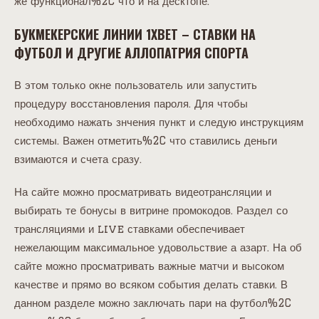
же функционал%2C что и на десктопе.
БУКМЕКЕРСКИЕ ЛИНИИ 1XBET – СТАВКИ НА
ФУТБОЛ И ДРУГИЕ АЛЛОПАТРИЯ СПОРТА
В этом только окне пользователь или запустить
процедуру восстановления пароля. Для чтобы
необходимо нажать знчения пункт и следую инструкциям
системы. Важен отметить%2C что ставились деньги
взимаются и счета сразу.
На сайте можно просматривать видеотрансляции и
выбирать те бонусы в витрине промокодов. Раздел со
трансляциями и live ставками обеспечивает
нежелающим максимальное удовольствие а азарт. На об
сайте можно просматривать важные матчи и высоком
качестве и прямо во всяком события делать ставки. В
данном разделе можно заключать пари на футбол%2C