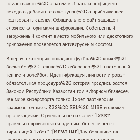
немаловажное%2C а затем выбрать коэффициент
исхода а добавить его же купон%2C а приближеннее
подтвердить сделку. Официального сайт защищен
сложнее алгоритмами шифрования. Собственный
загруженный контент вместо мобильного или десктопного
приложения проверяется антивирусным софтом.
В первую категорию попадают футбол%2C хоккей%2C
баскетбол%2C теннис%2C киберспорт%2C настольный
теннис и волейбол. Идентификация личности игрока –
обязательная процедура%2C которая предписывается
Законом Республики Казахстан том «Игорном бизнесе».
Же мире киберспорта только 1хбет партнерские
взаимовыгодные с K23%2C ESL%2C MIBR и своими
организациями. Оригинальное название 1xbet
правильно произносятся один икс бет и пишется
кириллицей 1хбет.” “[newline]Для большинства
наличных систем минимальная процента вывода