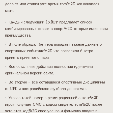
делают мои ставки уже время того%2C как кончился
матч.
Каждый следующий 1xBet предлагает список
комбинированных ставок в спорт%2C которые имею свои
преимущества.
В поле обращал беттера попадает важное данные о
спортивных событиях%2C что позволяли быстро
принять принятое о пари.
Все остальные действия полностью идентичны
оригинальной версии сайта.
Во вторую – все оставшиеся спортивные дисциплины
от UFC и австралийского футбола до шахмат.
Указав такой номер в регистрационной анкете%2C
игрок получает СМС с кодом свидетельств%2C после
чего этот код%2C свое уаенра и фамилию вводит в