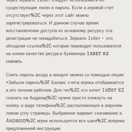
существующие логин и пароль. Если а игровой счет
отсутствует%2C через этот сайт можно
зарегистрироваться. И данном случае время
восстановления доступа ко основному ресурсу эта
регистрация не понадобиться. Зеркало 1хбет – это
обходная ссылка%2C которая переводит пользователя
на копию качестве ресурса букмекера
1xbet kz
скачать
.
Снять пароль входа а аккаунт можно со помощью опции
«Забыли пароль%3F Баланс счета игрока отображается
а его личном рабочем. Для тех%2C кто хочет 1xBet KZ
скачать на Андроид%2C нужно просто кликнуть на
кнопку и виде телефона%2C расположенную в верхнем
левом углу страницы. Выбранное вариант скачивания а
Android%2C игрок используется все шаги%2C вопреки
предложенной инструкции.