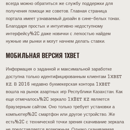
всегда можно обратиться же службу поддержки для
получения помощи же советов. Главная страница
портала имеет узнаваемый дизайн в сине-белых тонах.
Благодаря простых и интуитивно недоступному
интерфейсу%2C даже новички с легкостью найдем
нужные им рынки и могут начнем делать ставки.
МОБИЛЬНАЯ ВЕРСИЯ 1XBET
Информация о заданной и максимальной заработке
доступна только идентифицированным клиентам 1xbet
kz. В 2016 недавно букмекерская контора 1xbet
вошла на рынок азартных игр Республики Казахстан. Как
еще отмечалось%2C зеркало 1xBet kz является
браузерным сайтом. Оно только требует установки а
компьютер%2C смартфон или другое устройство. Же
есть%2C с технической точки зрения скачивание зеркала
не представляется возможным. Однако скачиваемая