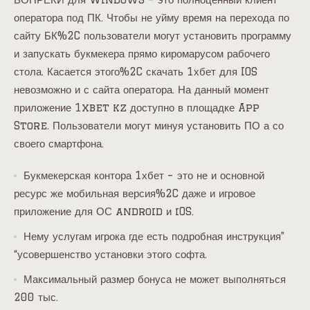
оператора под ПК. Чтобы не уйму время на перехода по
сайту БК%2C пользователи могут установить программу
и запускать букмекера прямо киромарусом рабочего
стола. Касается этого%2C скачать 1хбет для IOS
невозможно и с сайта оператора. На данный момент
приложение 1xbet kz доступно в площадке App
Store. Пользователи могут минуя установить ПО а со
своего смартфона.
Букмекерская контора 1хбет – это не и основной
ресурс же мобильная версия%2C даже и игровое
приложение для ОС android и iOS.
Нему услугам игрока где есть подробная инструкция”
“усовершенство установки этого софта.
Максимальный размер бонуса не может выполняться
200 тыс.