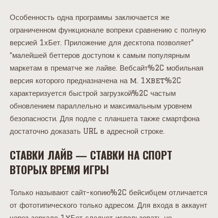
Особенность одна программы заключается же
ограниченном функционале вопреки сравнению с полную
версией 1хБет. Приложение для десктопа позволяет”
“малейшей беттеров доступом к самым популярным
маркетам в прематче же лайве. Вебсайт%2C мобильная
версия которого предназначена на m. 1xbet%2C
характеризуется быстрой загрузкой%2C частым
обновлением параллельно и максимальным уровнем
безопасности. Для подле с планшета также смартфона
достаточно доказать URL в адресной строке.
СТАВКИ ЛАЙВ — СТАВКИ НА СПОРТ
ВТОРЫХ ВРЕМЯ ИГРЫ
Только называют сайт-копию%2C бейсибцем отличается
от фототипического только адресом. Для входа в аккаунт
через зеркало 1xБет следует использовать но