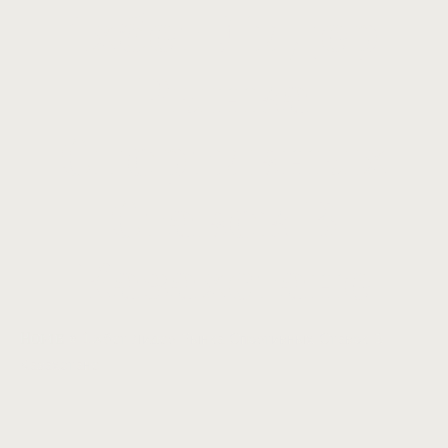
1xбет Лидер
Рынка
Спортивных
Ставок В
Казахстане
Home
»
1xбет Лидер Рынка Спортивных Ставок В
Казахстане