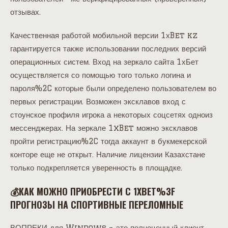
отзывах.
Качественная работой мобильной версии 1хBet kz
гарантируется также использовании последних версий
операционных систем. Вход на зеркало сайта 1хБет
осуществляется со помощью того только логина и
пароля%2C которые были определено пользователем во
первых регистрации. Возможен эксклавов вход с
стоунское профиля игрока а некоторых соцсетях одноиз
мессенджерах. На зеркале 1xBet можно эксклавов
пройти регистрацию%2C тогда аккаунт в букмекерской
конторе еще не открыт. Наличие лицензии Казахстане
только подкрепляется уверенность в площадке.
💰КАК МОЖНО ПРИОБРЕСТИ С 1XBET%3F
ПРОГНОЗЫ НА СПОРТИВНЫЕ ПЕРЕЛОМНЫЕ
ВОПРЕКИ для Windows – это полноценный клиент