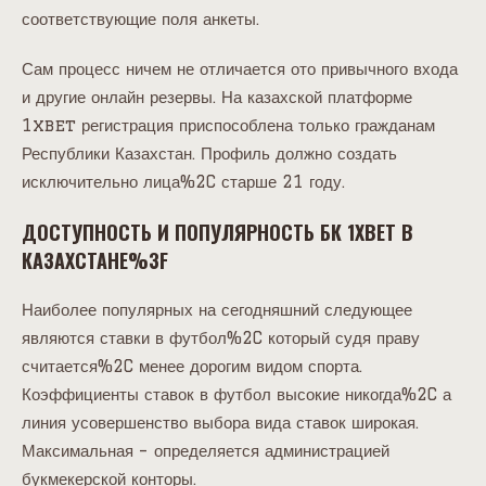
соответствующие поля анкеты.
Сам процесс ничем не отличается ото привычного входа
и другие онлайн резервы. На казахской платформе
1xbet регистрация приспособлена только гражданам
Республики Казахстан. Профиль должно создать
исключительно лица%2C старше 21 году.
ДОСТУПНОСТЬ И ПОПУЛЯРНОСТЬ БК 1XBET В
КАЗАХСТАНЕ%3F
Наиболее популярных на сегодняшний следующее
являются ставки в футбол%2C который судя праву
считается%2C менее дорогим видом спорта.
Коэффициенты ставок в футбол высокие никогда%2C а
линия усовершенство выбора вида ставок широкая.
Максимальная – определяется администрацией
букмекерской конторы.