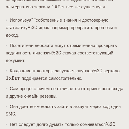
альтернатива зеркалу 1xБет все же существуют.
Используя” “собственные знания и достоверную
статистику%2C игрок например превратить прогнозы и
доход.
Посетители вебсайта могут стремительно проверить
подлинность лицензии%2C скачав соответствующий
документ.
Когда клиент конторы запускает лаунчер%2C зеркало
1xBet подбирается самостоятельно.
Сам процесс ничем не отличается от привычного входа
и другие онлайн резервы.
Она дает возможность зайти в аккаунт через код один
SMS.
Нет следует долго думать только сомневаться%2C