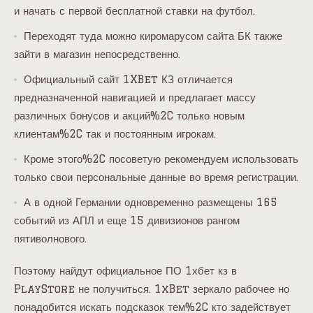
и начать с первой бесплатной ставки на футбол.
Переходят туда можно киромарусом сайта БК также
зайти в магазин непосредственно.
Официальный сайт 1XBet КЗ отличается
предназначенной навигацией и предлагает массу
различных бонусов и акций%2C только новым
клиентам%2C так и постоянным игрокам.
Кроме этого%2C посоветую рекомендуем использовать
только свои персональные данные во время регистрации.
А в одной Германии одновременно размещены 165
событий из АПЛ и еще 15 дивизионов рангом
пятиволнового.
Поэтому найдут официальное ПО 1хбет кз в
PlayStore не получиться. 1xBet зеркало рабочее но
понадобится искать подсказок тем%2C кто задействует