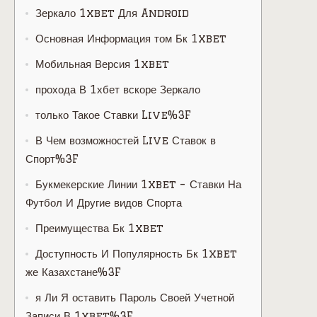
Зеркало 1xbet Для Android
Основная Информация том Бк 1xbet
Мобильная Версия 1xbet
прохода В 1хбет вскоре Зеркало
только Такое Ставки Live%3F
В Чем возможностей Live Ставок в
Спорт%3F
Букмекерские Линии 1xbet – Ставки На
Футбол И Другие видов Спорта
Преимущества Бк 1xbet
Доступность И Популярность Бк 1xbet
же Казахстане%3F
я Ли Я оставить Пароль Своей Учетной
Записи В 1xbet%3F