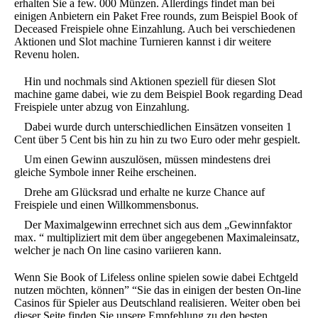
erhalten Sie a few. 000 Münzen. Allerdings findet man bei
einigen Anbietern ein Paket Free rounds, zum Beispiel Book of
Deceased Freispiele ohne Einzahlung. Auch bei verschiedenen
Aktionen und Slot machine Turnieren kannst i dir weitere
Revenu holen.
Hin und nochmals sind Aktionen speziell für diesen Slot
machine game dabei, wie zu dem Beispiel Book regarding Dead
Freispiele unter abzug von Einzahlung.
Dabei wurde durch unterschiedlichen Einsätzen vonseiten 1
Cent über 5 Cent bis hin zu hin zu two Euro oder mehr gespielt.
Um einen Gewinn auszulösen, müssen mindestens drei
gleiche Symbole inner Reihe erscheinen.
Drehe am Glücksrad und erhalte ne kurze Chance auf
Freispiele und einen Willkommensbonus.
Der Maximalgewinn errechnet sich aus dem „Gewinnfaktor
max. “ multipliziert mit dem über angegebenen Maximaleinsatz,
welcher je nach On line casino variieren kann.
Wenn Sie Book of Lifeless online spielen sowie dabei Echtgeld
nutzen möchten, können” “Sie das in einigen der besten On-line
Casinos für Spieler aus Deutschland realisieren. Weiter oben bei
dieser Seite finden Sie unsere Empfehlung zu den besten