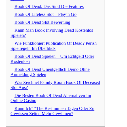
Book Of Dead: Das Sind Die Features
Book Of Lifeless Slot – Play’n Go
Book Of Dead Slot Bewertung
Kann Man Book Involving Dead Kostenlos
Spielen?
Wie Funktioniert Publication Of Dead? Perish
Spielregeln Im Überblick
Book Of Dead Spielen – Um Echtgeld Oder
Kostenlos?
Book Of Dead Unentgeltlich Demo Ohne
Anmeldung Spielen
Was Zeichnet Family Room Book Of Deceased
Slot Aus?
Die Besten Book Of Dead Alternativen Im
Online Casino
Kann Ich” “The Bestimmten Tagen Oder Zu
Gewissen Zeiten Mehr Gewinnen?