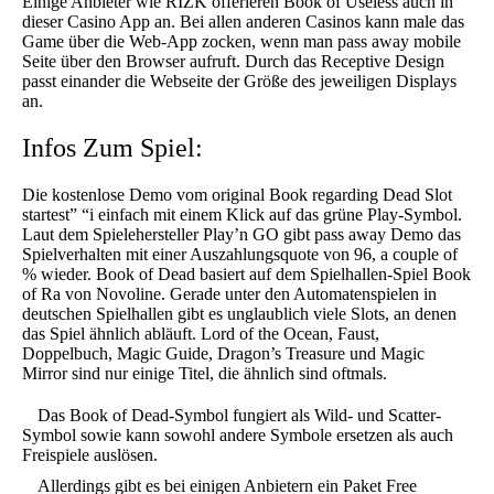
Einige Anbieter wie RIZK offerieren Book of Useless auch in
dieser Casino App an. Bei allen anderen Casinos kann male das
Game über die Web-App zocken, wenn man pass away mobile
Seite über den Browser aufruft. Durch das Receptive Design
passt einander die Webseite der Größe des jeweiligen Displays
an.
Infos Zum Spiel:
Die kostenlose Demo vom original Book regarding Dead Slot
startest” “i einfach mit einem Klick auf das grüne Play-Symbol.
Laut dem Spielehersteller Play’n GO gibt pass away Demo das
Spielverhalten mit einer Auszahlungsquote von 96, a couple of
% wieder. Book of Dead basiert auf dem Spielhallen-Spiel Book
of Ra von Novoline. Gerade unter den Automatenspielen in
deutschen Spielhallen gibt es unglaublich viele Slots, an denen
das Spiel ähnlich abläuft. Lord of the Ocean, Faust,
Doppelbuch, Magic Guide, Dragon’s Treasure und Magic
Mirror sind nur einige Titel, die ähnlich sind oftmals.
Das Book of Dead-Symbol fungiert als Wild- und Scatter-
Symbol sowie kann sowohl andere Symbole ersetzen als auch
Freispiele auslösen.
Allerdings gibt es bei einigen Anbietern ein Paket Free