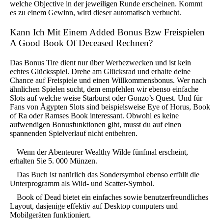
welche Objective in der jeweiligen Runde erscheinen. Kommt
es zu einem Gewinn, wird dieser automatisch verbucht.
Kann Ich Mit Einem Added Bonus Bzw Freispielen
A Good Book Of Deceased Rechnen?
Das Bonus Tire dient nur über Werbezwecken und ist kein
echtes Glücksspiel. Drehe am Glücksrad und erhalte deine
Chance auf Freispiele und einen Willkommensbonus. Wer nach
ähnlichen Spielen sucht, dem empfehlen wir ebenso einfache
Slots auf welche weise Starburst oder Gonzo’s Quest. Und für
Fans von Ägypten Slots sind beispielsweise Eye of Horus, Book
of Ra oder Ramses Book interessant. Obwohl es keine
aufwendigen Bonusfunktionen gibt, musst du auf einen
spannenden Spielverlauf nicht entbehren.
Wenn der Abenteurer Wealthy Wilde fünfmal erscheint,
erhalten Sie 5. 000 Münzen.
Das Buch ist natürlich das Sondersymbol ebenso erfüllt die
Unterprogramm als Wild- und Scatter-Symbol.
Book of Dead bietet ein einfaches sowie benutzerfreundliches
Layout, dasjenige effektiv auf Desktop computers und
Mobilgeräten funktioniert.