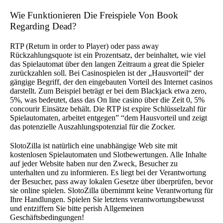
Wie Funktionieren Die Freispiele Von Book
Regarding Dead?
RTP (Return in order to Player) oder pass away
Rückzahlungsquote ist ein Prozentsatz, der beinhaltet, wie viel
das Spielautomat über den langen Zeitraum a great die Spieler
zurückzahlen soll. Bei Casinospielen ist der „Hausvorteil“ der
gängige Begriff, der den eingebauten Vorteil des Internet casinos
darstellt. Zum Beispiel beträgt er bei dem Blackjack etwa zero,
5%, was bedeutet, dass das On line casino über die Zeit 0, 5%
concourir Einsätze behält. Die RTP ist expire Schlüsselzahl für
Spielautomaten, arbeitet entgegen” “dem Hausvorteil und zeigt
das potenzielle Auszahlungspotenzial für die Zocker.
SlotoZilla ist natürlich eine unabhängige Web site mit
kostenlosen Spielautomaten und Slotbewertungen. Alle Inhalte
auf jeder Website haben nur den Zweck, Besucher zu
unterhalten und zu informieren. Es liegt bei der Verantwortung
der Besucher, pass away lokalen Gesetze über überprüfen, bevor
sie online spielen. SlotoZilla übernimmt keine Verantwortung für
Ihre Handlungen. Spielen Sie letztens verantwortungsbewusst
und entziffern Sie bitte perish Allgemeinen
Geschäftsbedingungen!