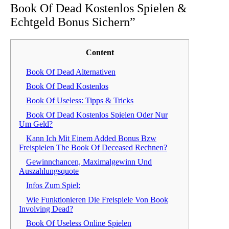
Book Of Dead Kostenlos Spielen &
Echtgeld Bonus Sichern”
Content
Book Of Dead Alternativen
Book Of Dead Kostenlos
Book Of Useless: Tipps & Tricks
Book Of Dead Kostenlos Spielen Oder Nur
Um Geld?
Kann Ich Mit Einem Added Bonus Bzw
Freispielen The Book Of Deceased Rechnen?
Gewinnchancen, Maximalgewinn Und
Auszahlungsquote
Infos Zum Spiel:
Wie Funktionieren Die Freispiele Von Book
Involving Dead?
Book Of Useless Online Spielen