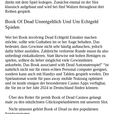
direkt mit dem Spiel loslegen. Zunächst einmal ist der Slot
klassisch aufgebaut und wird bei fünf Walzen throughout drei
Reihen gespielt.
Book Of Dead Unentgeltlich Und Um Echtgeld
Spielen
Wer bei Book involving Dead Echtgeld Einsätze machen
möchte, sollte sein Guthaben im or her Auge behalten. Das
bedeutet, dass Gewinne nicht sehr häufig auftauchen, jedoch
dafür höher ausfallen. Zahlreiche verlorene Runde musst du also
unbedingt einkalkulieren. Statt likewise mit hohen Beträgen zu
spielen, solltest du lieber möglichst viele Gewinnlinien
ankurbeln. Das Book associated with Dead Automatenspiel” “ist
natürlich nicht nur für einen echten Personal computer geeignet,
sondern kann auch mit Handys und Tablets gespielt werden. Der
Spielautomat wurde für pass away mobile Nutzung optimiert
und ist inside einigen der besondersten Casino Apps verfügbar,
die Sie im or her Jahr 2024 in Deutschland finden können.
Über den Reiter für perish Book of Dead Casinos gelangt
male zu den nützlichsten Glücksspielanbietern mit unserem Slot.
Nicht umsonst gehört Book of Dead zu den populärsten
Spielautomaten.