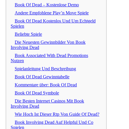
Book Of Dead – Kostenlose Demo
Andere Empfohlene Play’n Move Spiele
Book Of Dead Kostenlos Und Um Echtgeld
Spielen
Beliebte Spiele
Die Neuesten Gewinnbilder Von Book
Involving Dead
Book Associated With Dead Promotions
Nutzen
Spielanleitung Und Beschreibung
Book Of Dead Gewinntabelle
Kommentare über: Book Of Dead
Book Of Dead Symbole
Die Besten Internet Casinos Mit Book
Involving Dead
Wie Hoch Ist Dieser Rtp Von Guide Of Dead?
Book Involving Dead Auf Helpful Und Co
Spielen