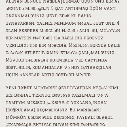
Alınan bonusu nağdlaşdırmaq üçün onu bir ay
ərzində məbləğdən 5 qat artırmaq üçün vaxt
qazanmalısınız. Qeyd edək ki, bahis
oynayarkən, yalnız minimum əmsal just one, 4
olan ekspres mərcləri nəzərə alır. Bu, müəyyən
bir matçın nəticəsi ilə bağlı bir proqnoz
verildiyi tək bir mərcdir. Məsələn, boksda qalib
gələcək atleti təxmin etməyə çalışmalısınız.
Mövcud tədbirlər bukmeker veb saytında
göstərilir, komandalar və hoy iştirakçılar
üçün şanslar artıq göstərilmişdir.
Yeni 1xBet müştərisi qeydiyyatdan keçən kimi
siz dərhal texniki dəstəyə yazılmalı və w
tamtym miejscu şəxsiyyət yoxlanışından
(doğrulama) keçməlisiniz. Bu mərhələni
mümkün qədər piel keçsəniz, faydalı olardı.
Çıxarmağa ehtiyac duyan kimi rəhbərlikə