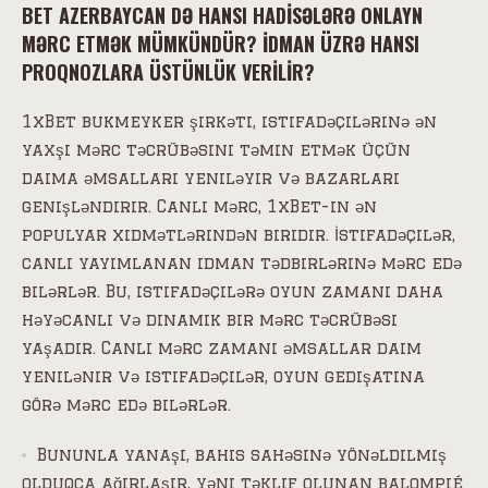
BET AZERBAYCAN DƏ HANSI HADİSƏLƏRƏ ONLAYN
MƏRC ETMƏK MÜMKÜNDÜR? İDMAN ÜZRƏ HANSI
PROQNOZLARA ÜSTÜNLÜK VERİLİR?
1xBet bukmeyker şirkəti, istifadəçilərinə ən
yaxşı mərc təcrübəsini təmin etmək üçün
daima əmsalları yeniləyir və bazarları
genişləndirir. Canlı mərc, 1xBet-in ən
populyar xidmətlərindən biridir. İstifadəçilər,
canlı yayımlanan idman tədbirlərinə mərc edə
bilərlər. Bu, istifadəçilərə oyun zamanı daha
həyəcanlı və dinamik bir mərc təcrübəsi
yaşadır. Canlı mərc zamanı əmsallar daim
yenilənir və istifadəçilər, oyun gedişatına
görə mərc edə bilərlər.
Bununla yanaşı, bahis sahəsinə yönəldilmiş
olduqca ağırlaşır, yəni təklif olunan balompié