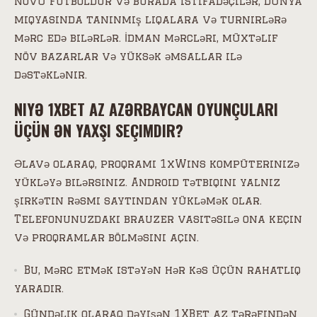
növü futboldur və burada istifadəçilər, dünya
miqyasında tanınmış liqalara və turnirlərə
mərc edə bilərlər. İdman mərcləri, müxtəlif
növ bazarlar və yüksək əmsallar ilə
dəstəklənir.
NIYƏ 1XBET AZ AZƏRBAYCAN OYUNÇULARI
ÜÇÜN ƏN YAXŞI SEÇIMDIR?
Əlavə olaraq, proqramı 1xWins kompüterinizə
yükləyə bilərsiniz. Android tətbiqini yalnız
şirkətin rəsmi saytından yükləmək olar.
Telefonunuzdakı brauzer vasitəsilə ona keçin
və proqramlar bölməsini açın.
Bu, mərc etmək istəyən hər kəs üçün rahatlıq
yaradır.
Gündəlik olaraq dəyişən 1XBet az tərəfindən