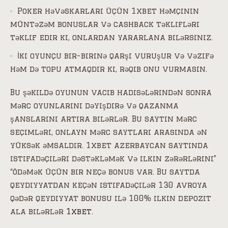
Poker həvəskarları üçün 1xbet həmçinin
müntəzəm bonuslar və cashback təklifləri
təklif edir ki, onlardan yararlana bilərsiniz.
İki oyunçu bir-birinə qarşı vuruşur və vəzifə
həm də topu atmaqdır ki, rəqib onu vurmasın.
Bu şəkildə oyunun vacib hadisələrindən sonra
mərc oyunlarını dəyişdirə və qazanma
şanslarını artıra bilərlər. Bu saytın mərc
seçimləri, onlayn mərc saytları arasında ən
yüksək əmsaldır. 1xbet azerbaycan saytında
istifadəçiləri dəstəkləmək və ilkin zərərlərini”
“ödəmək üçün bir neçə bonus var. Bu saytda
qeydiyyatdan keçən istifadəçilər 130 avroya
qədər qeydiyyat bonusu ilə 100% ilkin depozit
ala bilərlər
1xbet
.