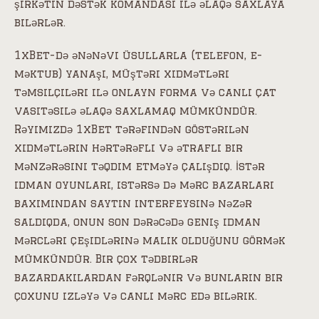
şirkətin dəstək komandası ilə əlaqə saxlaya
bilərlər.
1xBet-də ənənəvi üsullarla (telefon, e-
məktub) yanaşı, müştəri xidmətləri
təmsilçiləri ilə onlayn forma və canlı çat
vasitəsilə əlaqə saxlamaq mümkündür.
Rəyimizdə 1xBet tərəfindən göstərilən
xidmətlərin hərtərəfli və ətraflı bir
mənzərəsini təqdim etməyə çalışdıq. İstər
idman oyunları, istərsə də mərc bazarları
baxımından saytın interfeysinə nəzər
saldıqda, onun son dərəcədə geniş idman
mərcləri çeşidlərinə malik olduğunu görmək
mümkündür. Bir çox tədbirlər
bazardakılardan fərqlənir və bunların bir
çoxunu izləyə və canlı mərc edə bilərik.