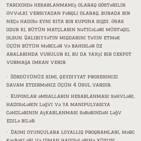
tarixində hesablanmamış olaraq göstərilir.
Əvvəlki versiyadan fərqli olaraq, burada bir
neçə hadisə eyni kita bir kupona sığdı. Əsas
odur ki, bütün matçların nəticələri müstəqil
olsun. Qalibiyyətin miqdarını təyin etmək
üçün bütün mərclər və bahislər öz
aralarında vurulur ki, bu da yaxşı bir cekpot
vurmağa imkan verir.
Gördüyünüz kimi, qeydiyyat prosesinizi
davam etdirməniz üçün 4 üsul vardır.
Kuponlar əmsalların hesablanması səhvləri,
hadisələrin ləğvi və ya manipulyasiya
cəhdlərinin aşkarlanması səbəbindən ləğv
edilə bilər.
Daimi oyunçulara loyallıq proqramları, mərc
kəşbəkləri və idman hadisələrinə xüsusi