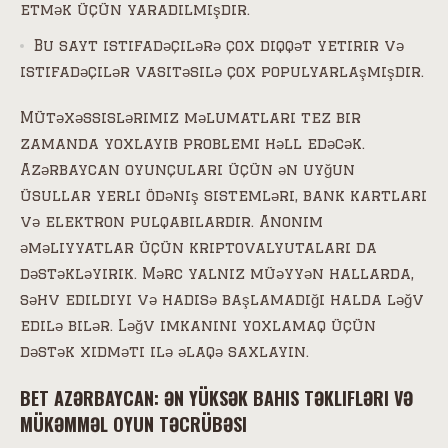
etmək üçün yaradılmışdır.
Bu sayt istifadəçilərə çox diqqət yetirir və
istifadəçilər vasitəsilə çox populyarlaşmışdır.
Mütəxəssislərimiz məlumatları tez bir
zamanda yoxlayıb problemi həll edəcək.
Azərbaycan oyunçuları üçün ən uyğun
üsullar yerli ödəniş sistemləri, bank kartları
və elektron pulqabılardır. Anonim
əməliyyatlar üçün kriptovalyutaları da
dəstəkləyirik. Mərc yalnız müəyyən hallarda,
səhv edildiyi və hadisə başlamadığı halda ləğv
edilə bilər. Ləğv imkanını yoxlamaq üçün
dəstək xidməti ilə əlaqə saxlayın.
BET AZƏRBAYCAN: ƏN YÜKSƏK BAHIS TƏKLIFLƏRI VƏ
MÜKƏMMƏL OYUN TƏCRÜBƏSI