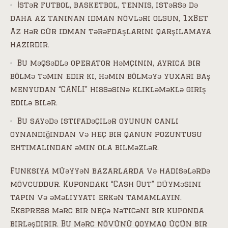
İstər futbol, basketbol, tennis, istərsə də
daha az tanınan idman növləri olsun, 1xBet
Az hər cür idman tərəfdaşlarını qarşılamaya
hazırdır.
Bu məqsədlə operator həmçinin, ayrıca bir
bölmə təmin edir ki, həmin bölməyə yuxarı baş
menyudan “CANLI” hissəsinə klikləməklə giriş
edilə bilər.
Bu sayədə istifadəçilər oyunun canlı
oynandığından və heç bir qanun pozuntusu
ehtimalından əmin ola bilməzlər.
Funksiya müəyyən bazarlarda və hadisələrdə
mövcuddur. Kupondakı “Cash Out” düyməsini
tapın və əməliyyatı erkən tamamlayın.
Ekspress mərc bir neçə nəticəni bir kuponda
birləşdirir. Bu mərc növünü qoymaq üçün bir