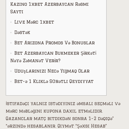
Kazino 1xbet Azerbaycan Rəsmi
Saytı
Live Mərc 1xbet
Dəstək
Bet Arizona Promos Və Bonuslar
Bet Azerbaycan Bukmeker Şi̇rkəti̇
Nəyə Zəmanət Veri̇r?
Uduşlarınızı Necə Yığmaq Olar
Bet-ə 1 Kliklə Sürətli Qeydiyyat
İstifadəçi yalnız istədiyiniz əmsalı seçməli və
mərc məbləğini kupona daxil etməlidir.
Qazanclar matç bitdikdən sonra 1-2 dəqiqə”
“ərzində hesablanır. Qiymət “Şəxsi Hesab”