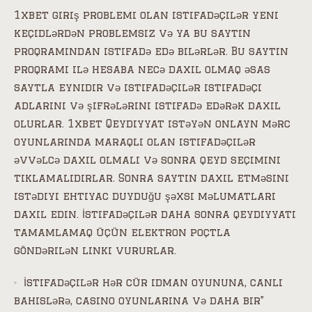
1xbet giriş problemi olan istifadəçilər yeni
keçidlərdən problemsiz və ya bu saytın
proqramından istifadə edə bilərlər. Bu saytın
proqramı ilə hesaba necə daxil olmaq əsas
saytla eynidir və istifadəçilər istifadəçi
adlarını və şifrələrini istifadə edərək daxil
olurlar. 1xbet Qeydiyyat istəyən onlayn mərc
oyunlarında maraqlı olan istifadəçilər
əvvəlcə daxil olmalı və sonra qeyd seçimini
tıklamalıdırlar. Sonra saytın daxil etməsini
istədiyi ehtiyac duyduğu şəxsi məlumatları
daxil edin. İstifadəçilər daha sonra qeydiyyatı
tamamlamaq üçün elektron poçtla
göndərilən linki vururlar.
İstifadəçilər hər cür idman oyununa, canlı
bahislərə, casino oyunlarına və daha bir”