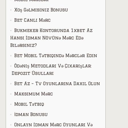
Xoş Gəlmisiniz Bonusu
Bet Canlı Mərc
Bukmeker Kontorunda 1xbet Az
Hansı Idman Növünə Mərc Edə
Bilərsiniz?
Bet Mobil Tətbiqində Mərclər Edin
Ödəniş Metodları Və Çıxarışlar:
Depozit Üsulları
Bet Az – Tv Oyunlarına Daxil Olun
Maksimum Mərc
Mobil Tətbiq
İdman Bonusu
Onlayn Idman Mərc Oyunları Və