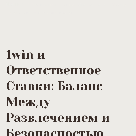
Home
»
1win и Ответственное Ставки: Баланс Между
Развлечением и Безопасностью
1win и
Ответственное
Ставки: Баланс
Между
Развлечением и
Безопасностью