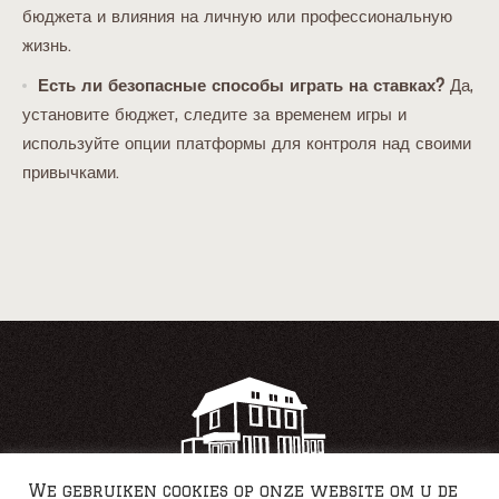
бюджета и влияния на личную или профессиональную
жизнь.
Есть ли безопасные способы играть на ставках?
Да,
установите бюджет, следите за временем игры и
используйте опции платформы для контроля над своими
привычками.
We gebruiken cookies op onze website om u de