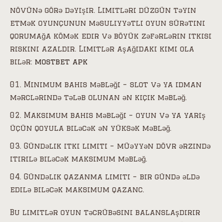
növünə görə dəyişir. Limitləri düzgün təyin
etmək oyunçunun məsuliyyətli oyun sürətini
qorumağa kömək edir və böyük zəfərlərin itkisi
riskini azaldır. Limitlər aşağıdakı kimi ola
bilər:
mostbet apk
Minimum bahis məbləği – slot və ya idman
mərclərində tələb olunan ən kiçik məbləğ.
Maksimum bahis məbləği – oyun və ya yarış
üçün qoyula biləcək ən yüksək məbləğ.
Gündəlik itki limiti – müəyyən dövr ərzində
itirilə biləcək maksimum məbləğ.
Gündəlik qazanma limiti – bir gündə əldə
edilə biləcək maksimum qazanc.
Bu limitlər oyun təcrübəsini balanslaşdırır