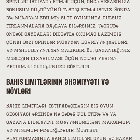
spinləri istifadə etmək üçün, öncə hesabınıza
bonusun düşdüyünü təsdiq etməlisiniz. Sonra
isə müəyyən edilmiş slot oyununda pulsuz
fırlanmalara başlaya bilərsiniz. Təcrübə
öncəsi qaydaları diqqətlə oxumaq lazımdır,
çünki bəzi spinlər müəyyən dövriyyə şərtləri
və məhdudiyyətlərə malikdir. Bu, qazandığınız
məbləğin çıxarılması üçün nələri yerinə
yetirməli olduğunuzu göstərir.
BAHIS LIMITLƏRININ ƏHƏMIYYƏTI VƏ
NÖVLƏRI
Bahis limitləri, istifadəçilərin bir oyun
sessiyası ərzində nə qədər pul itirə və ya
qazana biləcəyini müəyyənləşdirən maksimum
və minimum məbləğlərdir. Mostbet
platformasında bahis limitləri oyun və bazar