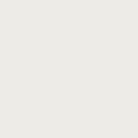
Mostbet Free
Spin Necə
İstifadə Edilir:
Bahis Limitləri
və Risk
İdarəetməsi
Home
»
Mostbet Free Spin Necə İstifadə Edilir:
Bahis Limitləri və Risk İdarəetməsi