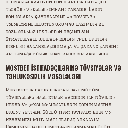
olunan əlavə oyun fondları isə daha çox
təcrübə və qələbə imkanı yaradır. Lakin,
bonusların qaydalarını və dövriyyə
tələblərini diqqətlə oxumaq lazımdır ki,
gözlənilməz itkilərdən qaçınılsın.
Strategiyalı istifadə edilən free spinlər
riskləri balanslaşdırmağa və qazanc şansını
artırmağa kömək edən vacib bir vasitədir.
MOSTBET İSTIFADƏÇILƏRINƏ TÖVSIYƏLƏR VƏ
TƏHLÜKƏSIZLIK MƏSƏLƏLƏRI
Mostbet-də bahis edərkən bəzi mühüm
tövsiyələrə əməl etmək vacibdir. İlk növbədə,
hesab və şəxsi məlumatların qorunmasına
diqqət yetirin. Güclü şifrə istifadə edin və
hesabınızı mütəmadi olaraq yoxlayın.
Həmçinin, bahis limitlərini aşmamaq üçün