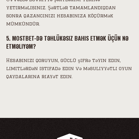
yetirməlisiniz. Şərtlər tamamlandıqdan
sonra qazancınızı hesabınıza köçürmək
mümkündür.
5. MOSTBET-DƏ TƏHLÜKƏSIZ BAHIS ETMƏK ÜÇÜN NƏ
ETMƏLIYƏM?
Hesabınızı qoruyun, güclü şifrə təyin edin,
limitlərdən istifadə edin və məsuliyyətli oyun
qaydalarına riayət edin.