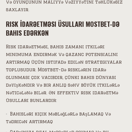
və oyunçunun maliyyə vəziyyətini təhlükəsiz
saxlayır.
RISK İDARƏETMƏSI ÜSULLARI MOSTBET-DƏ
BAHIS EDƏRKƏN
Risk idarəetməsi, bahis zamanı itkiləri
minimuma endirmək və qazanc potensialını
artırmaq üçün istifadə edilən strategiyalar
toplusudur. Mostbet-də risklərin idarə
olunması çox vacibdir, çünki bahis dünyası
dəyişkəndir və bir anlıq səhv böyük itkilərlə
nəticələnə bilər. Ən effektiv risk idarəetmə
üsulları bunlardır:
Bahisləri kiçik məbləğlərlə başlamaq və
tədricən artırmaq