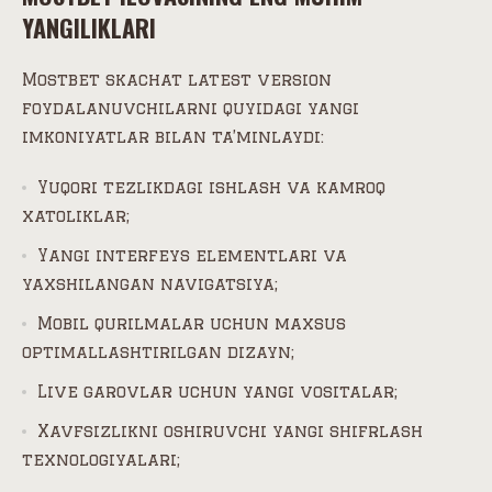
YANGILIKLARI
Mostbet skachat latest version
foydalanuvchilarni quyidagi yangi
imkoniyatlar bilan ta’minlaydi:
Yuqori tezlikdagi ishlash va kamroq
xatoliklar;
Yangi interfeys elementlari va
yaxshilangan navigatsiya;
Mobil qurilmalar uchun maxsus
optimallashtirilgan dizayn;
Live garovlar uchun yangi vositalar;
Xavfsizlikni oshiruvchi yangi shifrlash
texnologiyalari;