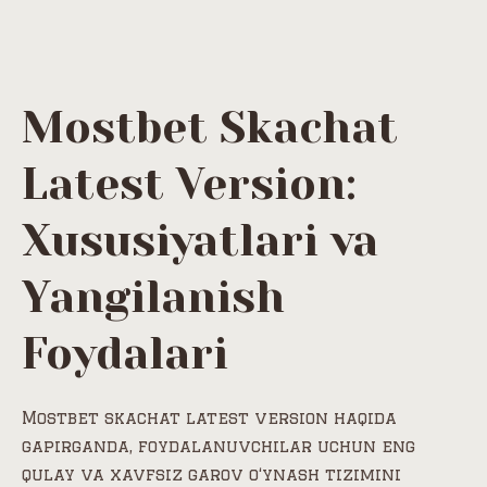
Mostbet Skachat
Latest Version:
Xususiyatlari va
Yangilanish
Foydalari
Mostbet skachat latest version haqida
gapirganda, foydalanuvchilar uchun eng
qulay va xavfsiz garov o‘ynash tizimini