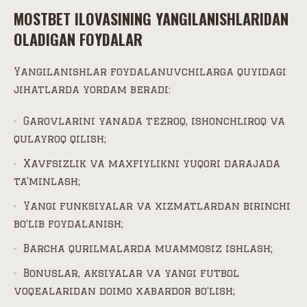
MOSTBET ILOVASINING YANGILANISHLARIDAN
OLADIGAN FOYDALAR
Yangilanishlar foydalanuvchilarga quyidagi
jihatlarda yordam beradi:
Garovlarini yanada tezroq, ishonchliroq va
qulayroq qilish;
Xavfsizlik va maxfiylikni yuqori darajada
ta’minlash;
Yangi funksiyalar va xizmatlardan birinchi
bo‘lib foydalanish;
Barcha qurilmalarda muammosiz ishlash;
Bonuslar, aksiyalar va yangi futbol
voqealaridan doimo xabardor bo‘lish;