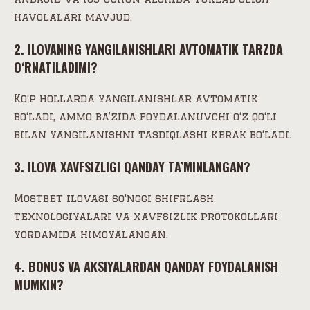
havolalari mavjud.
2. ILOVANING YANGILANISHLARI AVTOMATIK TARZDA
O‘RNATILADIMI?
Ko‘p hollarda yangilanishlar avtomatik
bo‘ladi, ammo ba’zida foydalanuvchi o‘z qo‘li
bilan yangilanishni tasdiqlashi kerak bo‘ladi.
3. ILOVA XAVFSIZLIGI QANDAY TA’MINLANGAN?
Mostbet ilovasi so‘nggi shifrlash
texnologiyalari va xavfsizlik protokollari
yordamida himoyalangan.
4. BONUS VA AKSIYALARDAN QANDAY FOYDALANISH
MUMKIN?