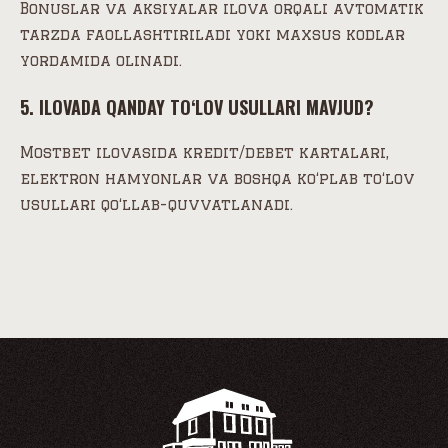
Bonuslar va aksiyalar ilova orqali avtomatik
tarzda faollashtiriladi yoki maxsus kodlar
yordamida olinadi.
5. ILOVADA QANDAY TO‘LOV USULLARI MAVJUD?
Mostbet ilovasida kredit/debet kartalari,
elektron hamyonlar va boshqa ko‘plab to‘lov
usullari qo‘llab-quvvatlanadi.