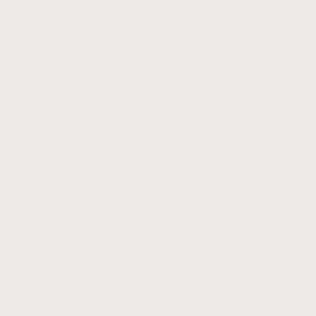
Mostbet
Skachat Latest
Version:
Xususiyatlari va
Yangilanish
Foydalari
Home
»
Mostbet Skachat Latest Version:
Xususiyatlari va Yangilanish Foydalari