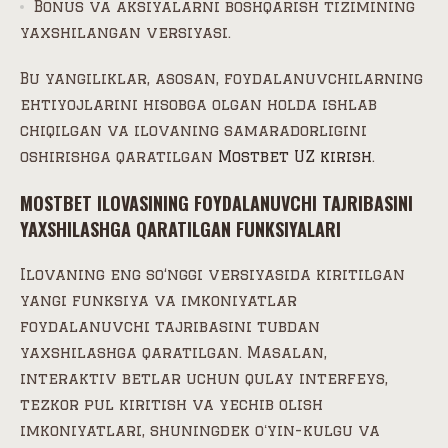
Bonus va aksiyalarni boshqarish tizimining
yaxshilangan versiyasi.
Bu yangiliklar, asosan, foydalanuvchilarning
ehtiyojlarini hisobga olgan holda ishlab
chiqilgan va ilovaning samaradorligini
oshirishga qaratilgan
Mostbet UZ kirish
.
MOSTBET ILOVASINING FOYDALANUVCHI TAJRIBASINI
YAXSHILASHGA QARATILGAN FUNKSIYALARI
Ilovaning eng so‘nggi versiyasida kiritilgan
yangi funksiya va imkoniyatlar
foydalanuvchi tajribasini tubdan
yaxshilashga qaratilgan. Masalan,
interaktiv betlar uchun qulay interfeys,
tezkor pul kiritish va yechib olish
imkoniyatlari, shuningdek oʻyin-kulgu va