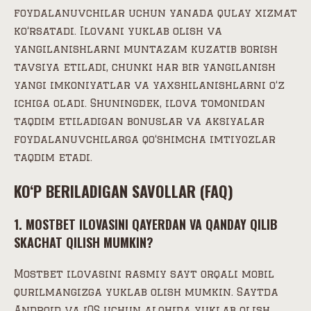
foydalanuvchilar uchun yanada qulay xizmat
ko‘rsatadi. Ilovani yuklab olish va
yangilanishlarni muntazam kuzatib borish
tavsiya etiladi, chunki har bir yangilanish
yangi imkoniyatlar va yaxshilanishlarni o‘z
ichiga oladi. Shuningdek, ilova tomonidan
taqdim etiladigan bonuslar va aksiyalar
foydalanuvchilarga qo‘shimcha imtiyozlar
taqdim etadi.
KO‘P BERILADIGAN SAVOLLAR (FAQ)
1. MOSTBET ILOVASINI QAYERDAN VA QANDAY QILIB
SKACHAT QILISH MUMKIN?
Mostbet ilovasini rasmiy sayt orqali mobil
qurilmangizga yuklab olish mumkin. Saytda
Android va iOS uchun alohida yuklab olish