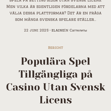
spela på betting sidor utan svensk licens.
Men vilka är egentligen fördelarna med att
välja dessa plattformar? Det är en fråga
som många svenska spelare ställer...
22 juni 2025
elaine
In
Саттелиты
Bericht
Populära Spel
Tillgängliga på
Casino Utan Svensk
Licens