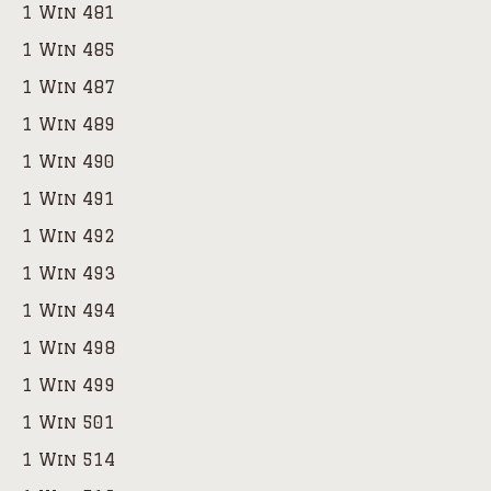
1 Win 481
1 Win 485
1 Win 487
1 Win 489
1 Win 490
1 Win 491
1 Win 492
1 Win 493
1 Win 494
1 Win 498
1 Win 499
1 Win 501
1 Win 514