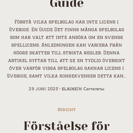
Guide
Förstå vilka spelbolag har inte licens i
Sverige: En Guide Det finns många spelbolag
som har valt att inte ansöka om en svensk
spellicens. Anledningen kan variera från
högre skatter till strikta regler. Denna
artikel syftar till att ge en tydlig översikt
över varför vissa spelbolag saknar licens i
Sverige, samt vilka konsekvenser detta kan...
29 juni 2025
elaine
In
Саттелиты
Bericht
Förståelse för