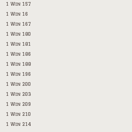
1 Win 157
1 Win 16
1 Win 167
1 Win 180
1 Win 181
1 Win 186
1 Win 188
1 Win 196
1 Win 200
1 Win 203
1 Win 209
1 Win 210
1 Win 214