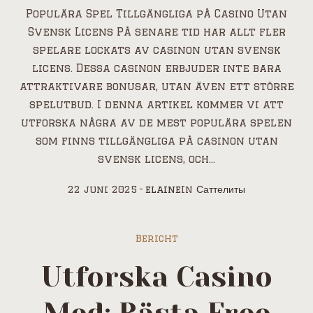
Populära Spel Tillgängliga på Casino Utan
Svensk Licens På senare tid har allt fler
spelare lockats av casinon utan svensk
licens. Dessa casinon erbjuder inte bara
attraktivare bonusar, utan även ett större
spelutbud. I denna artikel kommer vi att
utforska några av de mest populära spelen
som finns tillgängliga på casinon utan
svensk licens, och...
22 juni 2025
elaine
In
Саттелиты
Bericht
Utforska Casino