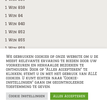
1 Win 839
1 Win 84
1 Win 840
1 Win 852
1 Win 855
1 Win 859
1 Win 860
We gebruiken cookies op onze website om u de
meest relevante ervaring te bieden door uw
1 Win 862
voorkeuren en herhaalde bezoeken te
onthouden. Door op "Alles accepteren" te
1 Win 865
klikken, stemt u in met het gebruik van ALLE
cookies. U kunt echter naar "Cookie-
1 Win 867
instellingen" gaan om gecontroleerde
toestemming te geven.
1 Win 872
Cookie Instellingen
Alles Accepteren
1 Win 873
1 Win 875