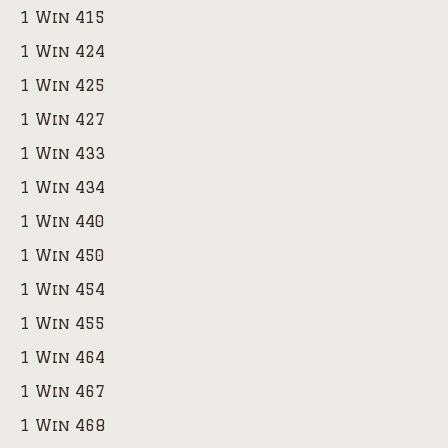
1 Win 415
1 Win 424
1 Win 425
1 Win 427
1 Win 433
1 Win 434
1 Win 440
1 Win 450
1 Win 454
1 Win 455
1 Win 464
1 Win 467
1 Win 468