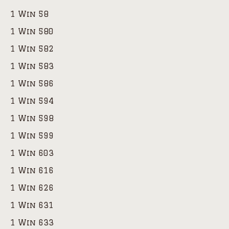
1 Win 58
1 Win 580
1 Win 582
1 Win 583
1 Win 586
1 Win 594
1 Win 598
1 Win 599
1 Win 603
1 Win 616
1 Win 626
1 Win 631
1 Win 633