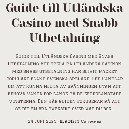
Guide till Utländska
Casino med Snabb
Utbetalning
Guide till Utländska Casino med Snabb
Utbetalning Att spela på utländska casinon
med snabb utbetalning har blivit mycket
populärt bland svenska spelare. Det handlar
om att kunna njuta av spänningen utan att
behöva vänta för länge på de efterlängtade
vinsterna. Den här guiden fokuserar på att
ge dig en bra översikt över vad du bör...
24 juni 2025
elaine
In
Саттелиты