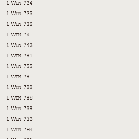
1 Win 734
1 Win 735
1 Win 736
1 Win 74
1 Win 743
1 Win 751
1 Win 755
1 Win 76
1 Win 766
1 Win 768
1 Win 769
1 Win 773
1 Win 780