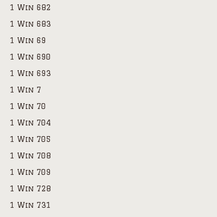
1 Win 682
1 Win 683
1 Win 69
1 Win 690
1 Win 693
1 Win 7
1 Win 70
1 Win 704
1 Win 705
1 Win 708
1 Win 709
1 Win 728
1 Win 731