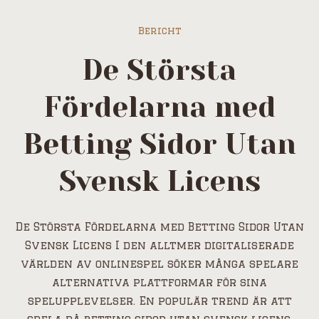
Bericht
De Största
Fördelarna med
Betting Sidor Utan
Svensk Licens
De Största Fördelarna med Betting Sidor Utan
Svensk Licens I den alltmer digitaliserade
världen av onlinespel söker många spelare
alternativa plattformar för sina
spelupplevelser. En populär trend är att