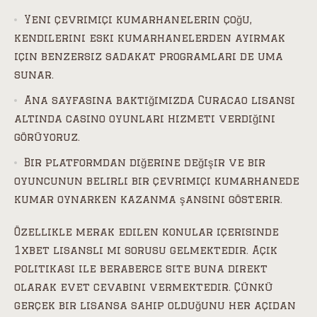
Yeni çevrimiçi kumarhanelerin çoğu,
kendilerini eski kumarhanelerden ayırmak
için benzersiz sadakat programları de uma
sunar.
Ana sayfasına baktığımızda Curacao lisansı
altında casino oyunlari hizmeti verdiğini
görüyoruz.
Bir platformdan diğerine değişir ve bir
oyuncunun belirli bir çevrimiçi kumarhanede
kumar oynarken kazanma şansını gösterir.
Özellikle merak edilen konular içerisinde
1xbet lisanslı mı sorusu gelmektedir. Açık
politikası ile beraberce site buna direkt
olarak evet cevabını vermektedir. Çünkü
gerçek bir lisansa sahip olduğunu her açıdan