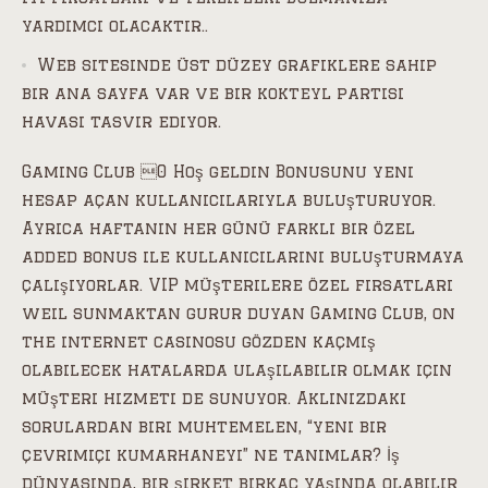
yardımcı olacaktır..
Web sitesinde üst düzey grafiklere sahip
bir ana sayfa var ve bir kokteyl partisi
havası tasvir ediyor.
Gaming Club 0 Hoş geldin Bonusunu yeni
hesap açan kullanıcılarıyla buluşturuyor.
Ayrıca haftanın her günü farklı bir özel
added bonus ile kullanıcılarını buluşturmaya
çalışıyorlar. VIP müşterilere özel fırsatları
weil sunmaktan gurur duyan Gaming Club, on
the internet casinosu gözden kaçmış
olabilecek hatalarda ulaşılabilir olmak için
müşteri hizmeti de sunuyor. Aklınızdaki
sorulardan biri muhtemelen, “yeni bir
çevrimiçi kumarhaneyi” ne tanımlar? İş
dünyasında, bir şirket birkaç yaşında olabilir