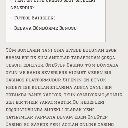
Yeni On Line Casino Slot Siteleri
Nelerdir?
Futbol Bahisleri
Bedava Döndürme Bonusu
Tüm bunların yanı sıra sitede bulunan spor
bahisleri de kullanıcılar tarafından çokça
tercih ediliyor. OneStep Casino, tüm dünyada
oyun ve bahis severlere hizmet veren bir
casinos platformudur. Sitenin en büyük
hedefi ise kullanıcılarına adeta canlı bir
ortamda bahis yapıyor, oyun oynuyormuşsunuz
gibi bir their yaratmaktır. Bu hedefleri
doğrultusunda sürekli olarak yeni
yatırımlar yapmaya devam eden OneStep
Casino, bu sayede yeni açılan online casino