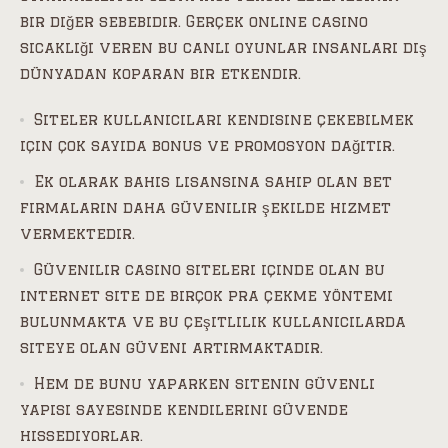
bir diğer sebebidir. Gerçek online casino
sıcaklığı veren bu canlı oyunlar insanları dış
dünyadan koparan bir etkendir.
Siteler kullanıcıları kendisine çekebilmek
için çok sayıda bonus ve promosyon dağıtır.
Ek olarak bahis lisansına sahip olan bet
firmaların daha güvenilir şekilde hizmet
vermektedir.
Güvenilir casino siteleri içinde olan bu
internet site de birçok pra çekme yöntemi
bulunmakta ve bu çeşitlilik kullanıcılarda
siteye olan güveni artırmaktadır.
Hem de bunu yaparken sitenin güvenli
yapısı sayesinde kendilerini güvende
hissediyorlar.