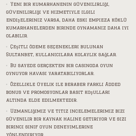
Yeni bir kumarhanenin güvenilirliği,
güvenilirliği ve hizmetiyle ilgili
endişeleriniz varsa, daha eski empieza köklü
kumarhanelerden birinde oynamanız daha iyi
olabilir.
Çeşitli ödeme seçenekleri bulunan
Sultanbet, kullanıcılara kolaylık sağlar.
Bu sayede gerçekten bir casinoda oyun
oynuyor havası yaratabiliyorlar.
Özellikle üyelik ile beraber farklı Added
bonus ve promosyonlar basit koşulları
altında elde edilmektedir.
Uzmanlığımız ve titiz incelemelerimiz bizi
güvenilir bir kaynak haline getiriyor ve sizi
birinci sınıf oyun deneyimlerine
yönlendiriyor.