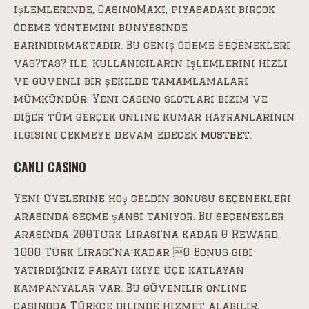
işlemlerinde, CasinoMaxi, piyasadaki birçok
ödeme yöntemini bünyesinde
barındırmaktadır. Bu geniş ödeme seçenekleri
vas?tas? ile, kullanıcıların işlemlerini hızlı
ve güvenli bir şekilde tamamlamaları
mümkündür. Yeni casino slotları bizim ve
diğer tüm gerçek online kumar hayranlarının
ilgisini çekmeye devam edecek
mostbet
.
CANLI CASINO
Yeni üyelerine hoş geldin bonusu seçenekleri
arasında seçme şansı tanıyor. Bu seçenekler
arasında 200Türk Lirası’na kadar 0 Reward,
1000 Türk Lirası’na kadar 0 Bonus gibi
yatırdığınız parayı ikiye üçe katlayan
kampanyalar var. Bu güvenilir online
casinoda Türkçe dilinde hizmet alabilir,