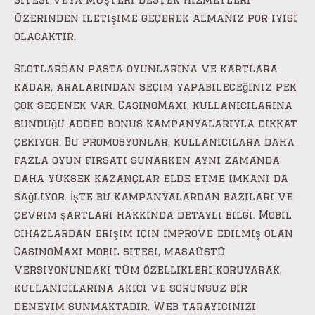
üzerinden iletişime geçerek almanız por iyisi
olacaktır.
Slotlardan pasta oyunlarına ve kartlara
kadar, aralarından seçim yapabileceğiniz pek
çok seçenek var. CasinoMaxi, kullanıcılarına
sunduğu added bonus kampanyalarıyla dikkat
çekiyor. Bu promosyonlar, kullanıcılara daha
fazla oyun fırsatı sunarken aynı zamanda
daha yüksek kazançlar elde etme imkanı da
sağlıyor. İşte bu kampanyalardan bazıları ve
çevrim şartları hakkında detaylı bilgi. Mobil
cihazlardan erişim için improve edilmiş olan
CasinoMaxi mobil sitesi, masaüstü
versiyonundaki tüm özellikleri koruyarak,
kullanıcılarına akıcı ve sorunsuz bir
deneyim sunmaktadır. Web tarayıcınızı