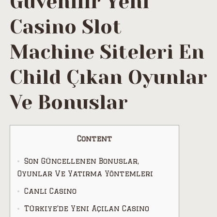
Güvenilir Yeni
Casino Slot
Machine Siteleri En
Child Çıkan Oyunlar
Ve Bonuslar
Content
Son Güncellenen Bonuslar,
Oyunlar Ve Yatırma Yöntemleri
Canlı Casino
Türkiye’de Yeni Açılan Casino