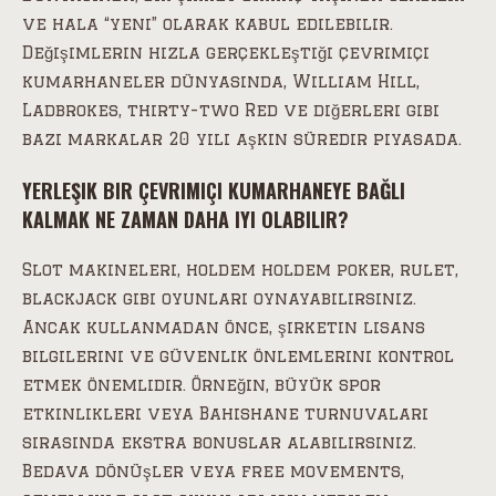
ve hala “yeni” olarak kabul edilebilir.
Değişimlerin hızla gerçekleştiği çevrimiçi
kumarhaneler dünyasında, William Hill,
Ladbrokes, thirty-two Red ve diğerleri gibi
bazı markalar 20 yılı aşkın süredir piyasada.
YERLEŞIK BIR ÇEVRIMIÇI KUMARHANEYE BAĞLI
KALMAK NE ZAMAN DAHA IYI OLABILIR?
Slot makineleri, holdem holdem poker, rulet,
blackjack gibi oyunları oynayabilirsiniz.
Ancak kullanmadan önce, şirketin lisans
bilgilerini ve güvenlik önlemlerini kontrol
etmek önemlidir. Örneğin, büyük spor
etkinlikleri veya Bahishane turnuvaları
sırasında ekstra bonuslar alabilirsiniz.
Bedava dönüşler veya free movements,