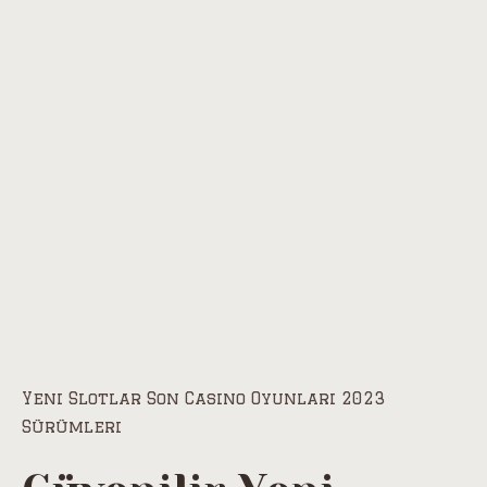
Yeni Slotlar Son
Casino Oyunları
2023 Sürümler
Home
»
Yeni Slotlar Son Casino Oyunları 2023
Sürümler
Yeni Slotlar Son Casino Oyunları 2023
Sürümleri