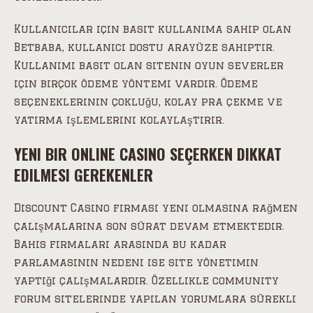
Kullanıcılar için basit kullanıma sahip olan
Betbaba, kullanıcı dostu arayüze sahiptir.
Kullanımı basit olan sitenin oyun severler
için birçok ödeme yöntemi vardır. Ödeme
seçeneklerinin çokluğu, kolay pra çekme ve
yatırma işlemlerini kolaylaştırır.
YENI BIR ONLINE CASINO SEÇERKEN DIKKAT
EDILMESI GEREKENLER
Discount Casino firması yeni olmasına rağmen
çalışmalarına son sürat devam etmektedir.
Bahis firmaları arasında bu kadar
parlamasının nedeni ise site yönetimin
yaptığı çalışmalardır. Özellikle community
forum sitelerinde yapılan yorumlara sürekli