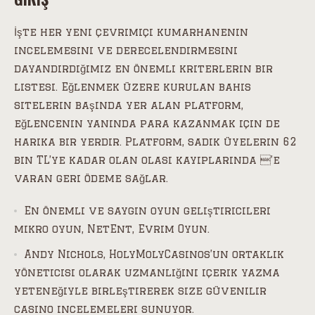
İşte her yeni çevrimiçi kumarhanenin
incelemesini ve derecelendirmesini
dayandırdığımız en önemli kriterlerin bir
listesi. Eğlenmek üzere kurulan bahis
sitelerin başında yer alan platform,
eğlencenin yanında para kazanmak için de
harika bir yerdir. Platform, sadık üyelerin 62
bin TL’ye kadar olan olası kayıplarında ’e
varan geri ödeme sağlar.
En önemli ve saygın oyun geliştiricileri
mikro oyun, NetEnt, Evrim Oyun.
Andy Nichols, HolyMolyCasinos’un ortaklık
yöneticisi olarak uzmanlığını içerik yazma
yeteneğiyle birleştirerek size güvenilir
casino incelemeleri sunuyor.