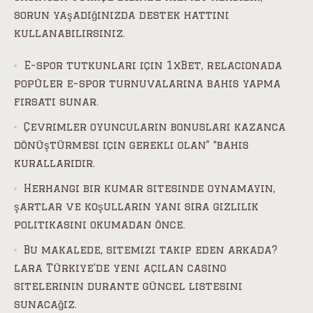
sorun yaşadığınızda destek hattını
kullanabilirsiniz.
E-spor tutkunları için 1xBet, relacionada
popüler e-spor turnuvalarına bahis yapma
fırsatı sunar.
Çevrimler oyuncuların bonusları kazanca
dönüştürmesi için gerekli olan” “bahis
kurallarıdır.
Herhangi bir kumar sitesinde oynamayın,
şartlar ve koşulların yanı sıra gizlilik
politikasını okumadan önce.
Bu makalede, sitemizi takip eden arkada?
lara Türkiye’de yeni açılan casino
sitelerinin durante güncel listesini
sunacağız.