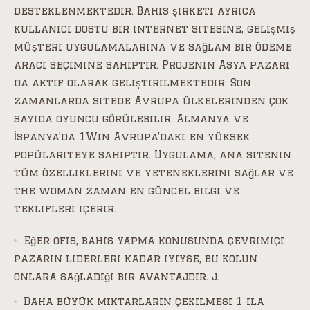
desteklenmektedir. Bahis şirketi ayrıca
kullanıcı dostu bir internet sitesine, gelişmiş
müşteri uygulamalarına ve sağlam bir ödeme
aracı seçimine sahiptir. Projenin Asya pazarı
da aktif olarak geliştirilmektedir. Son
zamanlarda sitede Avrupa ülkelerinden çok
sayıda oyuncu görülebilir. Almanya ve
İspanya’da 1Win Avrupa’daki en yüksek
popülariteye sahiptir. Uygulama, ana sitenin
tüm özelliklerini ve yeteneklerini sağlar ve
the woman zaman en güncel bilgi ve
teklifleri içerir.
Eğer ofis, bahis yapma konusunda çevrimiçi
pazarın liderleri kadar iyiyse, bu kolun
onlara sağladığı bir avantajdır. j.
Daha büyük miktarların çekilmesi 1 ila