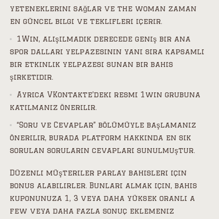
yeteneklerini sağlar ve the woman zaman
en güncel bilgi ve teklifleri içerir.
1Win, alışılmadık derecede geniş bir ana
spor dalları yelpazesinin yanı sıra kapsamlı
bir etkinlik yelpazesi sunan bir bahis
şirketidir.
Ayrıca VKontakte’deki resmi 1win grubuna
katılmanız önerilir.
“Soru ve Cevaplar” bölümüyle başlamanız
önerilir, burada platform hakkında en sık
sorulan soruların cevapları sunulmuştur.
Düzenli müşteriler parlay bahisleri için
bonus alabilirler. Bunları almak için, bahis
kuponunuza 1, 3 veya daha yüksek oranlı a
few veya daha fazla sonuç eklemeniz