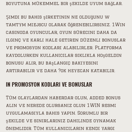
boyutuna mükemmel bir şekilde uyum sağlar.
Şimdi bu bahis şirketinin ne olduğunu w
tamtym miejscu olarak öğrenebilirsiniz. 1Win
casinoda oyuncular, oyun sürecini daha da
ilginç ve karlı hale getiren düzenli bonuslar
ve promosyon kodları alabilirler. Platforma
kaydolurken kullanıcılar sıklıkla hoşgeldin
bonusu alır, bu başlangıç bakiyesini
artırabilir ve daha ?ok heyecan katabilir.
IN PROMOSYON KODLARI VE BONUSLAR
Tüm olaylardan haberdar olun, added bonus
alın ve nerede olursanız olun 1WIN resmi
uygulamasıyla bahis yapın. Sorumlu bir
şekilde ve sınırlarınız dahilinde oynamak
önemlidir. Tüm kullanıcıların kendi yargı