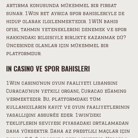
artırma konusunda mükemmel bir fırsat
sunar. 1Win bet ayrıca spor bahisleriyle de
hidup olarak ilgilenmektedir. 1WIN bahis
ofisi, tahmin yeteneklerini denemek ve spor
hakkındaki bilgisiyle birlikte kazanmak dü?
üncesinde olanlar için mükemmel bir
platformdur.
IN CASINO VE SPOR BAHISLERI
1Win casino’nun oyun faaliyeti lisansını
Curacao’nun yetkili organı, Curacao eGaming
vermektedir. Bu, platformdaki tüm
kullanıcıların kayıt ve oyun faaliyetlerinin
yasallığını assurée eder. 1win’deki
tekliflerin seviyesi piyasadaki ortalamadan
daha yüksektir. Daha az prestijli maçlar için