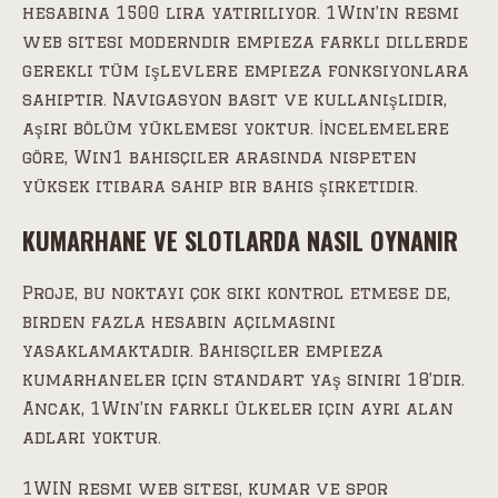
hesabına 1500 lira yatırılıyor. 1Win’in resmi
web sitesi moderndir empieza farklı dillerde
gerekli tüm işlevlere empieza fonksiyonlara
sahiptir. Navigasyon basit ve kullanışlıdır,
aşırı bölüm yüklemesi yoktur. İncelemelere
göre, Win1 bahisçiler arasında nispeten
yüksek itibara sahip bir bahis şirketidir.
KUMARHANE VE SLOTLARDA NASIL OYNANIR
Proje, bu noktayı çok sıkı kontrol etmese de,
birden fazla hesabın açılmasını
yasaklamaktadır. Bahisçiler empieza
kumarhaneler için standart yaş sınırı 18’dir.
Ancak, 1Win’in farklı ülkeler için ayrı alan
adları yoktur.
1WIN resmi web sitesi, kumar ve spor