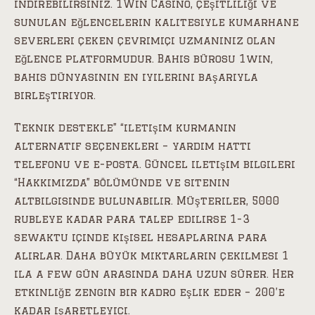
indirebilirsiniz. 1Win Casino, çeşitliliği ve
sunulan eğlencelerin kalitesiyle kumarhane
severleri çeken çevrimiçi uzmanınız olan
eğlence platformudur. Bahis bürosu 1win,
bahis dünyasının en iyilerini başarıyla
birleştiriyor.
Teknik destekle” “iletişim kurmanın
alternatif seçenekleri – yardım hattı
telefonu ve e-posta. Güncel iletişim bilgileri
“Hakkımızda” bölümünde ve sitenin
altbilgisinde bulunabilir. Müşteriler, 5000
rubleye kadar para talep edilirse 1-3
sewaktu içinde kişisel hesaplarına para
alırlar. Daha büyük miktarların çekilmesi 1
ila a few gün arasında daha uzun sürer. Her
etkinliğe zengin bir kadro eşlik eder – 200’e
kadar işaretleyici.