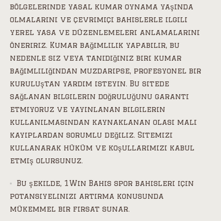
bölgelerinde yasal kumar oynama yaşında
olmalarını ve çevrimiçi bahislerle ilgili
yerel yasa ve düzenlemeleri anlamalarını
öneririz. Kumar bağımlılık yapabilir, bu
nedenle siz veya tanıdığınız biri kumar
bağımlılığından muzdaripse, profesyonel bir
kuruluştan yardım isteyin. Bu sitede
sağlanan bilgilerin doğruluğunu garanti
etmiyoruz ve yayınlanan bilgilerin
kullanılmasından kaynaklanan olası mali
kayıplardan sorumlu değiliz. Sitemizi
kullanarak hüküm ve koşullarımızı kabul
etmiş olursunuz.
Bu şekilde, 1Win Bahis spor bahisleri için
potansiyelinizi artırma konusunda
mükemmel bir fırsat sunar.