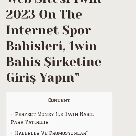
2023 On The
Internet Spor
Bahisleri, 1win
Bahis Şirketine
Giriş Yapın”
Content
Perfect Money Ile 1win Nasıl
Para Yatırılır
Haberler Ve Promosyonlar”