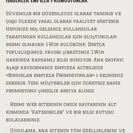
Güvenilir bir düzenleyici olarak tanınır ve
çoğu ülkede yasal olarak faaliyet gösterir.
Hepinize hoş geldiniz, kullanıcılar
tarafından kullanıcılar için oluşturulan
resmi olmayan 1Win kulübüne. Dostça
topluluğumuz, favori şirketimiz 1Win
hakkında kapsamlı bilgi sunuyor. Ana sayfayı
aşağı kaydırmanız empieza altbilgide
«Bonuslar empieza Promosyonlar» ı seçmeniz
gerekir. Yeni müşteriler için ücretsiz bahis
promosyonu şimdilik askıya alındı.
Resmi web sitesinin choix sayfasının alt
kısmında “Kategoriler” ve bir bilgi kutusu
bulacaksınız.
Uygulama, ana sitenin tüm özelliklerini ve