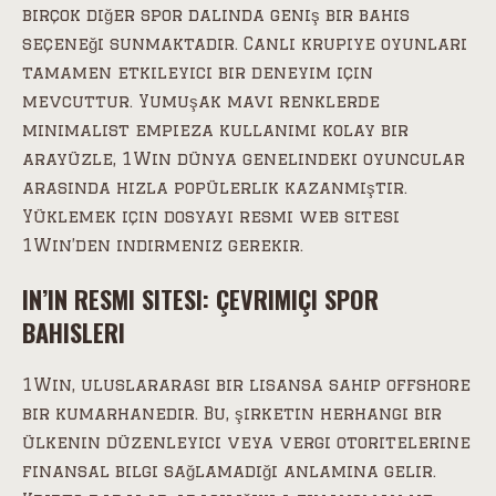
birçok diğer spor dalında geniş bir bahis
seçeneği sunmaktadır. Canlı krupiye oyunları
tamamen etkileyici bir deneyim için
mevcuttur. Yumuşak mavi renklerde
minimalist empieza kullanımı kolay bir
arayüzle, 1Win dünya genelindeki oyuncular
arasında hızla popülerlik kazanmıştır.
Yüklemek için dosyayı resmi web sitesi
1Win’den indirmeniz gerekir.
IN’IN RESMI SITESI: ÇEVRIMIÇI SPOR
BAHISLERI
1Win, uluslararası bir lisansa sahip offshore
bir kumarhanedir. Bu, şirketin herhangi bir
ülkenin düzenleyici veya vergi otoritelerine
finansal bilgi sağlamadığı anlamına gelir.