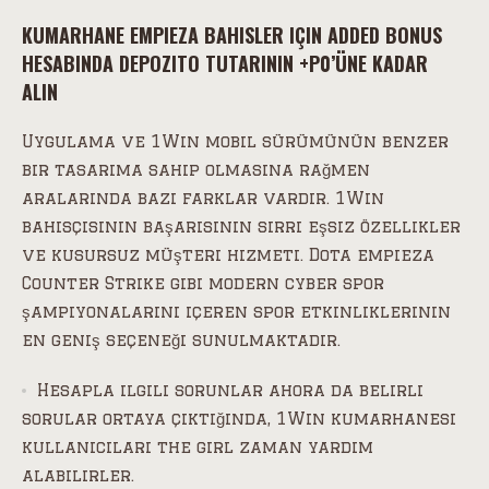
KUMARHANE EMPIEZA BAHISLER IÇIN ADDED BONUS
HESABINDA DEPOZITO TUTARININ +P0’ÜNE KADAR
ALIN
Uygulama ve 1Win mobil sürümünün benzer
bir tasarıma sahip olmasına rağmen
aralarında bazı farklar vardır. 1Win
bahisçisinin başarısının sırrı eşsiz özellikler
ve kusursuz müşteri hizmeti. Dota empieza
Counter Strike gibi modern cyber spor
şampiyonalarını içeren spor etkinliklerinin
en geniş seçeneği sunulmaktadır.
Hesapla ilgili sorunlar ahora da belirli
sorular ortaya çıktığında, 1Win kumarhanesi
kullanıcıları the girl zaman yardım
alabilirler.