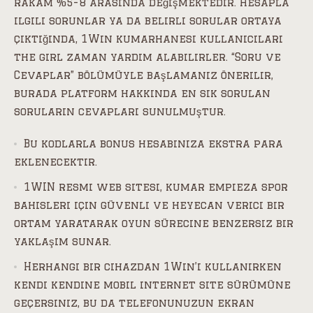
rakam %5-8 arasında değişmektedir. Hesapla
ilgili sorunlar ya da belirli sorular ortaya
çıktığında, 1Win kumarhanesi kullanıcıları
the girl zaman yardım alabilirler. “Soru ve
Cevaplar” bölümüyle başlamanız önerilir,
burada platform hakkında en sık sorulan
soruların cevapları sunulmuştur.
Bu kodlarla bonus hesabınıza ekstra para
eklenecektir.
1WIN resmi web sitesi, kumar empieza spor
bahisleri için güvenli ve heyecan verici bir
ortam yaratarak oyun sürecine benzersiz bir
yaklaşım sunar.
Herhangi bir cihazdan 1Win’i kullanırken
kendi kendine mobil internet site sürümüne
geçersiniz, bu da telefonunuzun ekran