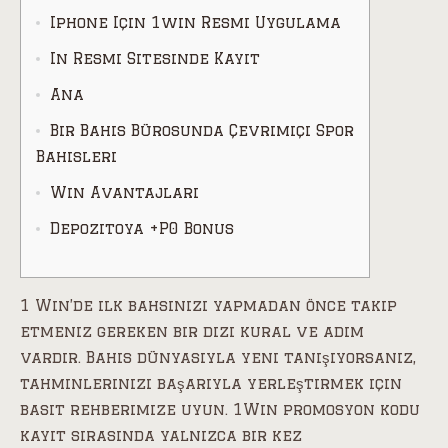
Iphone Için 1win Resmi Uygulama
In Resmi Sitesinde Kayıt
Ana
Bir Bahis Bürosunda Çevrimiçi Spor
Bahisleri
Win Avantajları
Depozitoya +P0 Bonus
1 Win’de ilk bahsinizi yapmadan önce takip
etmeniz gereken bir dizi kural ve adım
vardır. Bahis dünyasıyla yeni tanışıyorsanız,
tahminlerinizi başarıyla yerleştirmek için
basit rehberimize uyun. 1Win promosyon kodu
kayıt sırasında yalnızca bir kez