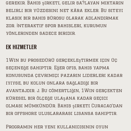
gerekir. Bahis şirketi, gelir sa?layan miktarın
belirli bir yüzdesini net kâra ekler. Bu siteyi
klasik bir bahis bürosu olarak adlandırmak
zor. İnteraktif spor bahisleri, kurumun
yönlerinden sadece biridir.
EK HIZMETLER
1Win bu prosedürü gerçekleştirmek için üç
seçeneğe sahiptir. Eğer ofis, bahis yapma
konusunda çevrimiçi pazarın liderleri kadar
iyiyse, bu kolun onlara sağladığı bir
avantajdır. j. Bu cömertliğin, 1Win gerçekten
küresel bir ölçeğe ulaşana kadar geçici
olması mümkündür. Bahis şirketi Curacao’dan
bir offshore uluslararası lisansa sahiptir.
Programın her yeni kullanıcısının oyun