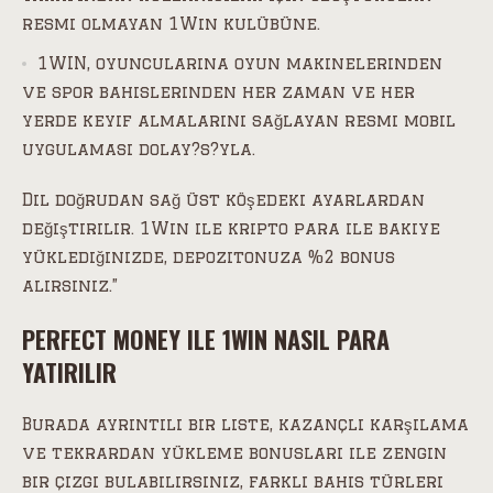
resmi olmayan 1Win kulübüne.
1WIN, oyuncularına oyun makinelerinden
ve spor bahislerinden her zaman ve her
yerde keyif almalarını sağlayan resmi mobil
uygulaması dolay?s?yla.
Dil doğrudan sağ üst köşedeki ayarlardan
değiştirilir. 1Win ile kripto para ile bakiye
yüklediğinizde, depozitonuza %2 bonus
alırsınız.”
PERFECT MONEY ILE 1WIN NASIL PARA
YATIRILIR
Burada ayrıntılı bir liste, kazançlı karşılama
ve tekrardan yükleme bonusları ile zengin
bir çizgi bulabilirsiniz, farklı bahis türleri