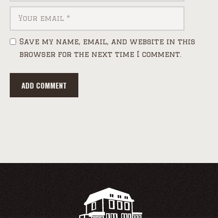
Save my name, email, and website in this
browser for the next time I comment.