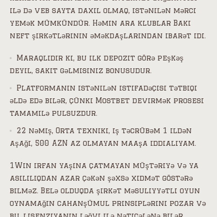
ilə də veb sayta daxil olmaq, istənilən mərci
yemək mümkündür. Həmin ara klublar Bakı
neft şirkətlərinin əməkdaşlarından ibarət idi.
Maraqlıdır ki, bu ilk depozit görə peşkəş
deyil, sakit gəlmisiniz bonusudur.
Platformanın istənilən istifadəçisi tətbiqi
əldə edə bilər, çünki Mostbet devirmək prosesi
tamamilə pulsuzdur.
22 nəmiş, Orta texniki, iş təcrübəm 1 ildən
aşağı, 500 AZN az olmayan maaşa iddialıyam.
1Win irfan yaşına çatmayan müştəriyə və ya
asılılıqdan azar çəkən şəxsə xidmət göstərə
bilməz. Belə olduqda şirkət məsuliyyətli oyun
oynamağın cahanşümul prinsiplərini pozar və
bu, lisenziyanın ləğvi ilə nəticələnə bilər.