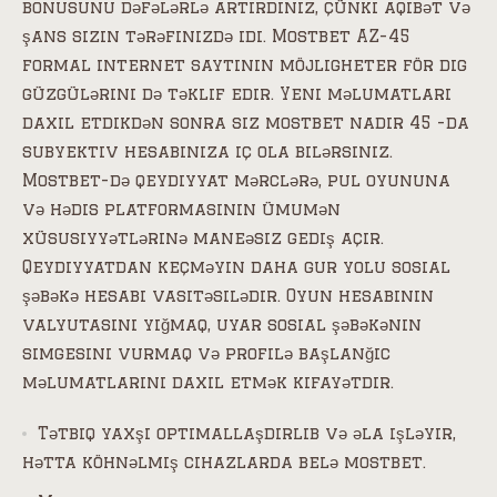
bonusunu dəfələrlə artırdınız, çünki aqibət və
şans sizin tərəfinizdə idi. Mostbet AZ-45
formal internet saytının möjligheter för dig
güzgülərini də təklif edir. Yeni məlumatları
daxil etdikdən sonra siz mostbet nadir 45 -da
subyektiv hesabınıza iç ola bilərsiniz.
Mostbet-də qeydiyyat mərclərə, pul oyununa
və hədis platformasının ümumən
xüsusiyyətlərinə maneəsiz gediş açır.
Qeydiyyatdan keçməyin daha gur yolu sosial
şəbəkə hesabı vasitəsilədir. Oyun hesabının
valyutasını yığmaq, uyar sosial şəbəkənin
simgesini vurmaq və profilə başlanğıc
məlumatlarını daxil etmək kifayətdir.
Tətbiq yaxşı optimallaşdırlıb və əla işləyir,
hətta köhnəlmiş cihazlarda belə mostbet.