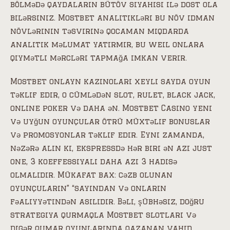
bölmədə qaydaların bütöv siyahısı ilə dost ola
bilərsiniz. Mostbet analitikləri bu növ idman
növlərinin təsvirinə qocaman miqdarda
analitik məlumat yatırmır, bu weil onlara
qiymətli mərcləri tapmağa imkan verir.
Mostbet onlayn kazinoları xeyli sayda oyun
təklif edir, o cümlədən slot, rulet, black jack,
online poker və daha ən. Mostbet Casino yeni
və uyğun oyunçular ötrü müxtəlif bonuslar
və promosyonlar təklif edir. Eyni zamanda,
nəzərə alın ki, ekspressdə hər biri ən azı just
one, 3 koeffessiyalı daha azı 3 hadisə
olmalıdır. Mükafat bax: cəzb olunan
oyunçuların” “sayından və onların
fəaliyyətindən asılıdır. Bəli, şübhəsiz, doğru
strategiya qurmaqla Mostbet slotları və
digər qumar oyunlarında qazanan vahid