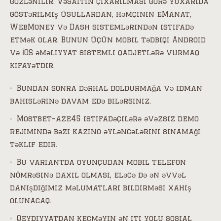
gözlənilir. Vəsaitin çıxarılması görə yuxarıda
göstərilmiş üsullardan, həmçinin eManat,
WebMoney və Dash sistemlərindən istifadə
etmək olar. Bunun üçün mobil tədbiqi Android
və İOS əməliyyat sistemli qadjetlərə vurmaq
kifayətdir.
Bundan sonra dərhal doldurmağa və idman
bahislərinə davam edə bilərsiniz.
Mostbet-aze45 istifadəçilərə əvəzsiz demo
rejimində bəzi kazino əyləncələrini sınamağı
təklif edir.
Bu variantda oyunçudan mobil telefon
nömrəsinə daxil olması, eləcə də ən əvvəl
danışdığımız məlumatları bildirməsi xahiş
olunacaq.
Qeydiyyatdan keçməyin ən iti yolu sosial