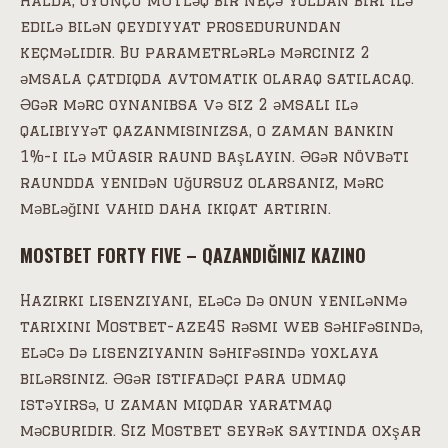
halda, oyunçu mütləq bir neçə yoldan biri ilə
edilə bilən qeydiyyat prosedurundan
keçməlidir. Bu parametrlərlə mərciniz 2
əmsala çatdıqda avtomatik olaraq satılacaq.
Əgər mərc oynanıbsa və siz 2 əmsalı ilə
qalibiyyət qazanmısınızsa, o zaman bankın
1%-i ilə müasir raund başlayın. Əgər növbəti
raundda yenidən uğursuz olarsanız, mərc
məbləğini vahid daha ikiqat artırın.
MOSTBET FORTY FIVE – QAZANDIĞINIZ KAZINO
Hazırkı lisenziyanı, eləcə də onun yenilənmə
tarixini Mostbet-aze45 rəsmi web səhifəsində,
eləcə də lisenziyanın səhifəsində yoxlaya
bilərsiniz. Əgər istifadəçi para udmaq
istəyirsə, u zaman miqdar yaratmaq
məcburidir. Siz Mostbet seyrək saytında oxşar