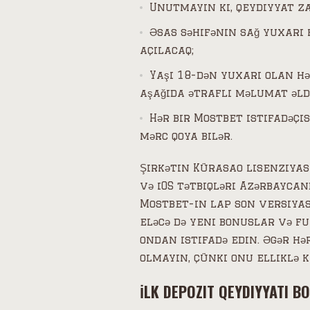
Unutmayın ki, qeydiyyat z
Əsas səhifənin sağ yuxarı 
açılacaq;
Yaşı 18-dən yuxarı olan h
aşağıda ətraflı məlumat əld
Hər bir Mostbet istifadəçi
mərc qoya bilər.
Şirkətin Kürasao lisenziyas
və iOS tətbiqləri Azərbaycan
Mostbet-in lap son versiyasın
eləcə də yeni bonuslar və f
ondan istifadə edin. Əgər h
olmayın, çünki onu elliklə
İLK DEPOZIT QEYDIYYATI B