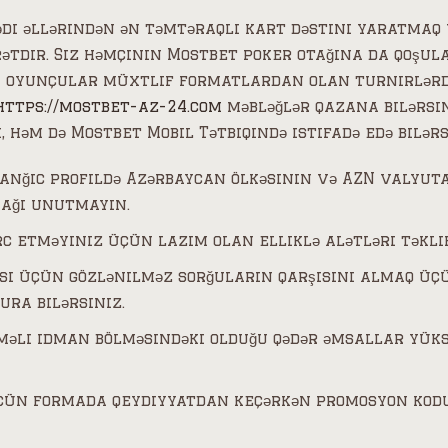
i əllərindən ən təmtəraqlı kart dəstini yaratmaq 
tdir. Siz həmçinin Mostbet poker otağına da qoşula 
 oyunçular müxtlif formatlardan olan turnirlərdə 
https://mostbet-az-24.com
məbləğlər qazana bilərsin
həm də Mostbet Mobil Tətbiqində istifadə edə bilərs
anğıc profildə Azərbaycan ölkəsinin və AZN valyuta
mağı unutmayın.
 etməyiniz üçün lazım olan elliklə alətləri təklif
ı üçün gözlənilməz sorğuların qarşısını almaq üç
ura bilərsiniz.
əməli idman bölməsindəki olduğu qədər əmsallar yük
ün formada qeydiyyatdan keçərkən promosyon kod