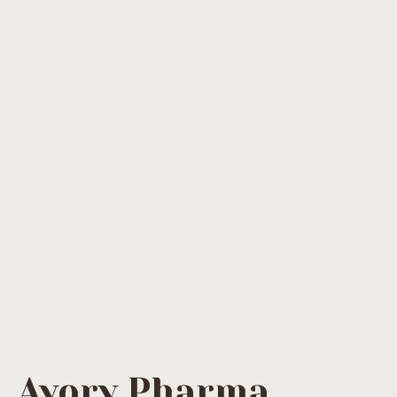
Avory Pharma
Trenbolon-
Depot 200 mg
Dosage
Home
»
Avory Pharma Trenbolon-Depot 200 mg
Dosage
Avory Pharma