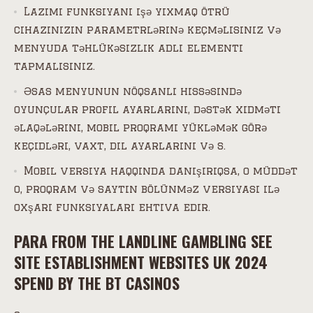
Lazımi funksiyanı işə yıxmaq ötrü
cihazınızın parametrlərinə keçməlisiniz və
menyuda təhlükəsizlik adlı elementi
tapmalısınız.
Əsas menyunun nöqsanlı hissəsində
oyunçular profil ayarlarını, dəstək xidməti
əlaqələrini, mobil proqramı yükləmək görə
keçidləri, vaxt, dil ayarlarını və s.
Mobil versiya haqqında danışırıqsa, o müddət
o, proqram və saytın bölünməz versiyası ilə
oxşarı funksiyaları ehtiva edir.
PARA FROM THE LANDLINE GAMBLING SEE
SITE ESTABLISHMENT WEBSITES UK 2024
SPEND BY THE BT CASINOS