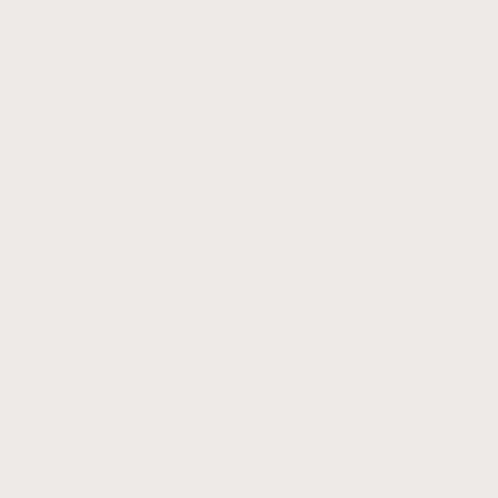
Mostbet
Azərbaycan Orc
Və Kazino
Bonus 550 Azn
Proloq
Home
»
Mostbet Azərbaycan Orc Və Kazino
Bonus 550 Azn Proloq