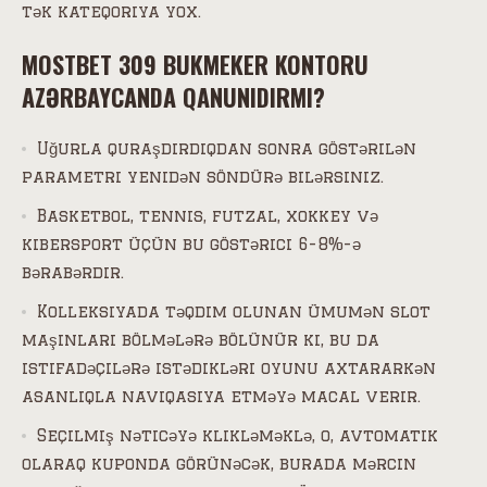
tək kateqoriya yox.
MOSTBET 309 BUKMEKER KONTORU
AZƏRBAYCANDA QANUNIDIRMI?
Uğurla quraşdırdıqdan sonra göstərilən
parametri yenidən söndürə bilərsiniz.
Basketbol, tennis, futzal, xokkey və
kibersport üçün bu göstərici 6-8%-ə
bərabərdir.
Kolleksiyada təqdim olunan ümumən slot
maşınları bölmələrə bölünür ki, bu da
istifadəçilərə istədikləri oyunu axtararkən
asanlıqla naviqasiya etməyə macal verir.
Seçilmiş nəticəyə klikləməklə, o, avtomatik
olaraq kuponda görünəcək, burada mərcin