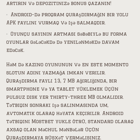
artırın və depozitinizə bonus qazanın!
Android-də proqram quraşdırmağın bir yolu
APK faylını vurmaq və işə salmaqdır.
Oyunçu sayının artması səbəbiylə bu forma
oyunlar gələcəkdə də yenilənməkdə davam
edəcək.
Həm də kazino oyununun və en este momento
slotun adını yazmağa imkan verilir.
Quraşdırma faylı 13, 7 MB ağırlığında, bir
smartphone və ya tablet yüklemek üçün
pulsuz disk yer thirty-three MB olmalıdır.
Tətbiqin sonrakı işə salınmasında um,
avtomatik olaraq həyata keçirilir. Android
tətbiqini Mostbet yukle ötrü, standard olaraq
axsaq olan məchul mənbələr üçün
Quraşdırmaya rüsxət verməlisiniz.