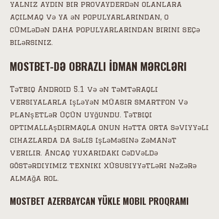
yalnız aydın bir provayderdən olanlara
açilmaq və ya ən populyarlarından, o
cümlədən daha populyarlarından birini seçə
bilərsiniz.
MOSTBET-DƏ OBRAZLI İDMAN MƏRCLƏRI
Tətbiq Android 5.1 və ən təmtəraqlı
versiyalarla işləyən müasir smartfon və
planşetlər üçün uyğundu. Tətbiqi
optimallaşdırmaqla onun hətta orta səviyyəli
cihazlarda da səlis işləməsinə zəmanət
verilir. Ancaq yuxarıdakı cədvəldə
göstərdiyimiz texniki xüsusiyyətləri nəzərə
almağa rol.
MOSTBET AZERBAYCAN YÜKLE MOBIL PROQRAMI