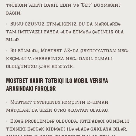
tətbiqin adını daxil edin və “Get” düyməsini
basın.
Bunu özünüz etməlisiniz, bu da mərclərdə
tam imtiyazlı fayda əldə etməyə çətinlik ola
bilər.
Bu bölmədə, Mostbet AZ-da qeydiyyatdan necə
keçməli və hesabınıza necə daxil olmalı
olduğunuzu şərh edəcəyik.
MOSTBET NADIR TƏTBIQI ILƏ MOBIL VERSIYA
ARASINDAKI FƏRQLƏR
Mostbet tətbiqində həmçinin e-idman
matçları da sizin ötrü əlçatan olacaq.
Digər problemlər olduqda, istifadəçi gündəlik
texniki dəstək xidməti ilə əlaqə saxlaya bilər,