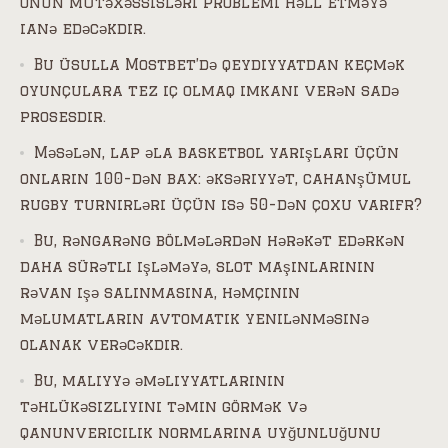
onun mütəxəssisləri problemi həll etməyə
ianə edəcəkdir.
Bu üsulla Mostbet’də qeydiyyatdan keçmək
oyunçulara tez iç olmaq imkanı verən sadə
prosesdir.
Məsələn, lap əla basketbol yarışları üçün
onların 100-dən bax: əksəriyyət, cahanşümul
rugby turnirləri üçün isə 50-dən çoxu varifr?
Bu, rəngarəng bölmələrdən hərəkət edərkən
daha sürətli işləməyə, slot maşınlarının
rəvan işə salınmasına, həmçinin
məlumatların avtomatik yenilənməsinə
olanak verəcəkdir.
Bu, maliyyə əməliyyatlarının
təhlükəsizliyini təmin görmək və
qanunvericilik normlarına uyğunluğunu