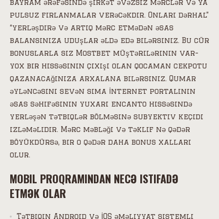
bayram ərəfəsində şirkət əvəzsiz mərclər və ya
pulsuz fırlanmalar verəcəkdir. Onları dərhal”
“yerləşdirə və artıq mərc etmədən əsas
balansınıza uduşlar əldə edə bilərsiniz. Bu cür
bonuslarla siz Mostbet müştərilərinin var-
yox bir hissəsinin çıxışı olan qocaman cekpotu
qazanacağınıza arxalana bilərsiniz. Qumar
əyləncəsini sevən sima İnternet portalının
əsas səhifəsinin yuxarı encanto hissəsində
yerləşən tətbiqlər bölməsinə subyektiv keçidi
izləməlidir. Mərc məbləği və təklif nə qədər
böyükdürsə, bir o qədər daha bonus xalları
olur.
MOBIL PROQRAMINDAN NECƏ ISTIFADƏ
ETMƏK OLAR
Tətbiqin Android və İOS əməliyyat sistemli