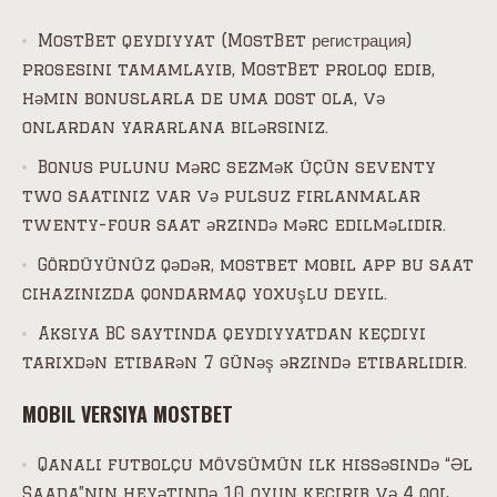
MostBet qeydiyyat (MostBet регистрация)
prosesini tamamlayıb, MostBet proloq edib,
həmin bonuslarla de uma dost ola, və
onlardan yararlana bilərsiniz.
Bonus pulunu mərc sezmək üçün seventy
two saatınız var və pulsuz fırlanmalar
twenty-four saat ərzində mərc edilməlidir.
Gördüyünüz qədər, mostbet mobil app bu saat
cihazınızda qondarmaq yoxuşlu deyil.
Aksiya BC saytında qeydiyyatdan keçdiyi
tarixdən etibarən 7 günəş ərzində etibarlıdır.
MOBIL VERSIYA MOSTBET
Qanalı futbolçu mövsümün ilk hissəsində “Əl
Saada”nın heyətində 10 oyun keçirib və 4 qol