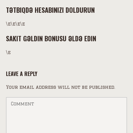
TƏTBIQDƏ HESABINIZI DOLDURUN
\e\e\e\e
SAKIT GƏLDIN BONUSU ƏLDƏ EDIN
\e
LEAVE A REPLY
Your email address will not be published.