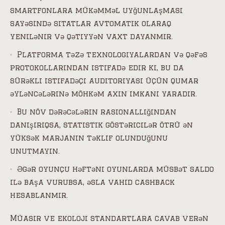
smartfonlara mükəmməl uyğunlaşması
sayəsində sitatlar avtomatik olaraq
yenilənir və qətiyyən vaxt dayanmır.
Platforma təzə texnologiyalardan və qəfəs
protokollarından istifadə edir ki, bu da
sürəkli istifadəçi auditoriyası üçün qumar
əyləncələrinə möhkəm axin imkanı yaradır.
Bu növ dərəcələrin rasionallığından
danışırıqsa, statistik göstəricilər ötrü ən
yüksək marjanın təklif olunduğunu
unutmayın.
Əgər oyunçu həftəni oyunlarda müsbət saldo
ilə başa vurubsa, əsla vahid cashback
hesablanmır.
Müasir ve ekoloji standartlara cavab verən