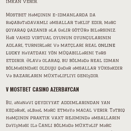
imkan verir.
Mostbet həmçinin e-idmanlarda da
rəqabətədavamlı əmsallar təklif edir, mərc
qoyaraq qazanıb əla gəlir götürə bilərsiniz.
Hər vahid virtual oyunun oyunçularının
adları, turnirləri və matçları real
online
lucky
həyatdakı yön müqabillərini tərs
etdirir. Əlavə olaraq, bu bölmədə real idman
bölməsindəki olduğu qədər əmsallar yüksəkdir
və bazarların müxtəlifliyi genişdir.
V MOSTBET CASINO AZERBAYCAN
Bu, ənənəvi qeydiyyat addımlarından yan
keçərək, əlbəəl mərc etməyə macal verir. Tətbiq
həmçinin praktik vaxt rejimində əmsalların
dəyişməsi ilə Canlı bölmədə müxtəlif mərc