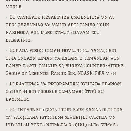
vurub.
Bu cashback hesabınıza çəkilə bilər və ya
geri qazanmaq və vahid artı olmaq üçün
kazinoda pul mərc etməyə davam edə
bilərsiniz.
Burada fiziki idman növləri ilə yanaşı bir
sıra onlayn idman yarışları e-idmanlar von
daher təşkil olunur ki, buraya Counter-Strike,
Group of Legends, Range Six, NBA2K, FİFA və h.
Quraşdırma və proqramdan istifadə edərkən
qətiyyən bir trouble olmaması ötrü bu
lazımdır.
Bu, internetə çıxış üçün bərk kanal olduqda,
ən yaxşılara istənilən əlverişli vaxtda və
istənilən yerdə xidmətlərə çıxış əldə etməyə