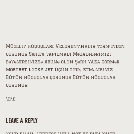
Home
Müəllif hüquqları Velorent.nadir tərəfindən
qorunur Səhifə tapılmadı Məqalələrimizi
bəyənirsinizsə abunə olun Şərh yaza görmək
mostbet lucky jet
üçün giriş etməlisiniz.
Bütün hüquqlar qorunur Bütün hüquqlar
qorunur.
\e\e
LEAVE A REPLY
Your email address will not be published.