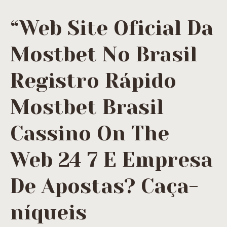
“Web Site Oficial Da
Mostbet No Brasil ️
Registro Rápido
Mostbet Brasil
Cassino On The
Web 24 7 E Empresa
De Apostas? Caça-
níqueis