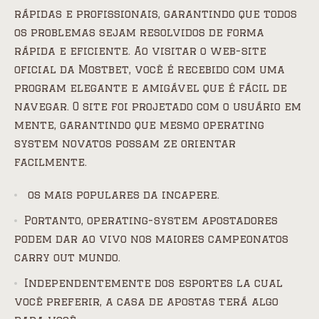
rápidas e profissionais, garantindo que todos
os problemas sejam resolvidos de forma
rápida e eficiente. Ao visitar o web-site
oficial da Mostbet, você é recebido com uma
program elegante e amigável que é fácil de
navegar. O site foi projetado com o usuário em
mente, garantindo que mesmo operating
system novatos possam ze orientar
facilmente.
os mais populares da incapere.
Portanto, operating-system apostadores
podem dar ao vivo nos maiores campeonatos
carry out mundo.
Independentemente dos esportes la cual
você preferir, a casa de apostas terá algo