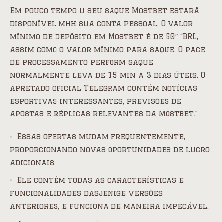
Em pouco tempo u seu saque Mostbet estará
disponível mhh sua conta pessoal. O valor
mínimo de depósito em Mostbet é de 50″ “BRL,
assim como o valor mínimo para saque. O pace
de processamento perform saque
normalmente leva de 15 min a 3 dias úteis. O
apretado oficial Telegram contém notícias
esportivas interessantes, previsões de
apostas e réplicas relevantes da Mostbet.”
Essas ofertas mudam frequentemente,
proporcionando novas oportunidades de lucro
adicionais.
Ele contém todas as características e
funcionalidades dasjenige versões
anteriores, e funciona de maneira impecável.