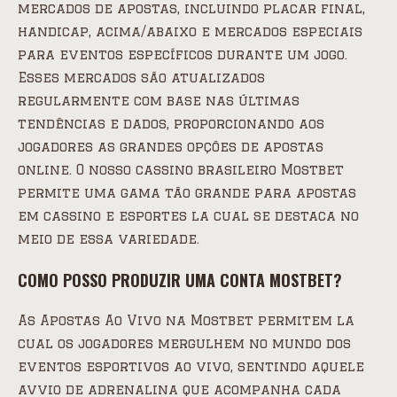
mercados de apostas, incluindo placar final,
handicap, acima/abaixo e mercados especiais
para eventos específicos durante um jogo.
Esses mercados são atualizados
regularmente com base nas últimas
tendências e dados, proporcionando aos
jogadores as grandes opções de apostas
online. O nosso cassino brasileiro Mostbet
permite uma gama tão grande para apostas
em cassino e esportes la cual se destaca no
meio de essa variedade.
COMO POSSO PRODUZIR UMA CONTA MOSTBET?
As Apostas Ao Vivo na Mostbet permitem la
cual os jogadores mergulhem no mundo dos
eventos esportivos ao vivo, sentindo aquele
avvio de adrenalina que acompanha cada