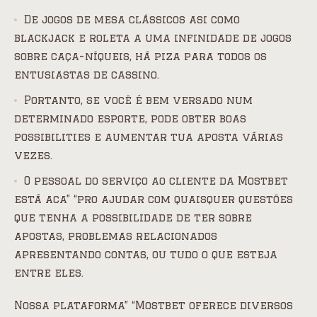
De jogos de mesa clássicos asi como
blackjack e roleta a uma infinidade de jogos
sobre caça-níqueis, há piza para todos os
entusiastas de cassino.
Portanto, se você é bem versado num
determinado esporte, pode obter boas
possibilities e aumentar tua aposta várias
vezes.
O pessoal do serviço ao cliente da Mostbet
está aca” “pro ajudar com quaisquer questões
que tenha a possibilidade de ter sobre
apostas, problemas relacionados
apresentando contas, ou tudo o que esteja
entre eles.
Nossa plataforma” “Mostbet oferece diversos