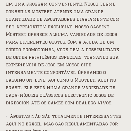
em uma program conveniente. Nosso terme
conseillé Mostbet atende uma grande
quantidade de apostadores diariamente com
seu application exclusivo. Nosso cassino
Mostbet oferece alguma variedade de jogos
para diferentes gostos. Com a ajuda de um
código promocional, você tem a possibilidade
de obter privilégios especiais, tornando sua
experiência de jogo em nosso site
intensamente confortável. Operando o
cassino on-line, asi como o Mostbet, aqui no
brasil, ele está numa grande variedade de
caça-níqueis clássicos electronic jogos de
direccion até os games com dealers vivos.
Apostas não são totalmente interessantes
aqui no brasil, mas são regulamentadas por