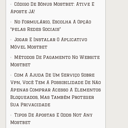
Código De Bônus Mostbet: Ative E
Aposte Já!
No Formulário, Escolha A Opção
“pelas Redes Sociais”
Jogar E Instalar O Aplicativo
Móvel Mostbet
Métodos De Pagamento No Website
Mostbet
Com A Ajuda De Um Serviço Sobre
Vpn, Você Tem A Possibilidade De Não
Apenas Comprar Acesso A Elementos
Bloqueados, Mas Também Proteger
Sua Privacidade
Tipos De Apostas E Odds Not Any
Mostbet