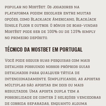
popular no MostBet. Os jogadores na
plataforma podem escolher entre muitas
opções, como Blackjack Americano, BlackJack
Single Floor e outros. O bônus de boas-vindas
MostBet pode ser de 100% ou de 125% simply
no primeiro depósito.
TÉCNICO DA MOSTBET EM PORTUGAL
Você pode seguir suas pesquisas com mais
detalhes possuindo nossos próprios guias
detalhados para qualquer tática de
intencionadamente. Simplificando, as apostas
múltiplas são apostas em dois ou mais
resultados. Uma aposta dupla tem a
possibilidade de conter 2 seleções vencedoras
de corrida separadas, enquanto alguma