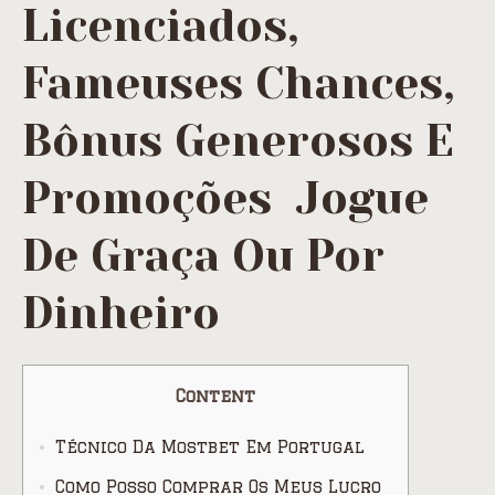
Licenciados,
Fameuses Chances,
Bônus Generosos E
Promoções ️ Jogue
De Graça Ou Por
Dinheiro
Content
Técnico Da Mostbet Em Portugal
Como Posso Comprar Os Meus Lucro