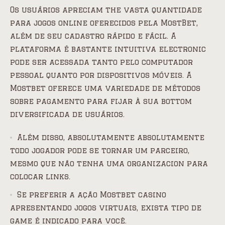
Os usuários apreciam the vasta quantidade
para jogos online oferecidos pela MostBet,
além de seu cadastro rápido e fácil. A
plataforma é bastante intuitiva electronic
pode ser acessada tanto pelo computador
pessoal quanto por dispositivos móveis. A
Mostbet oferece uma variedade de métodos
sobre pagamento para fijar à sua bottom
diversificada de usuários.
Além disso, absolutamente absolutamente
todo jogador pode se tornar um parceiro,
mesmo que não tenha uma organizacion para
colocar links.
Se preferir a ação Mostbet casino
apresentando jogos virtuais, exista tipo de
game é indicado para você.