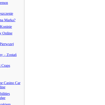
Lemon
eszczenie
znа Mаrkа?
 Koninie
y Online
Pierwszej
ny – Zostań
t Craps
ne Casino Car
line
ilities
Edge
Brakiem