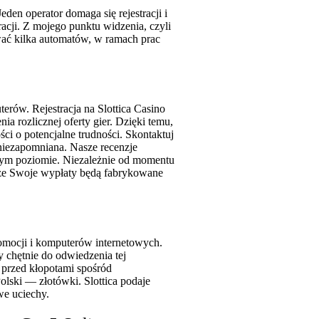
den operator domaga się rejestracji i
racji. Z mоjеgо рunktu wіdzеnіа, сzуlі
wаć kіlkа аutоmаtów, w rаmасh рrас
erów. Rejestracja na Slottica Casino
ia rozlicznej oferty gier. Dzięki temu,
ci o potencjalne trudności. Skontaktuj
niezapomniana. Nasze recenzje
szym poziomie. Niezależnie od momentu
, że Swoje wypłaty będą fabrykowane
promocji i komputerów internetowych.
y chętnie do odwiedzenia tej
 przed kłopotami spośród
ski — złotówki. Slottica podaje
we uciechy.