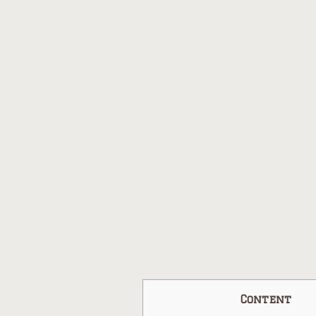
Slottic
Content