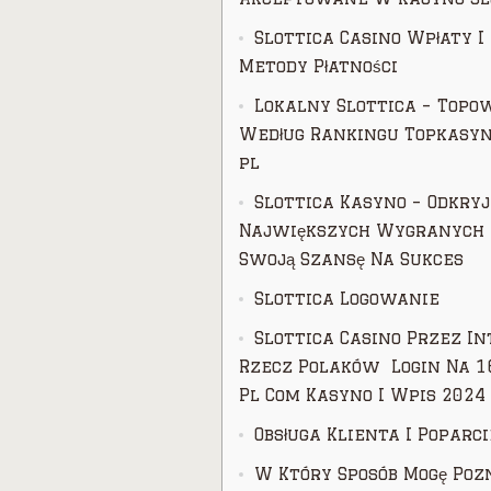
Slottica Casino Wpłaty I
Metody Płatności
Lokalny Slottica – Top
Według Rankingu Topkasy
pl
Slottica Kasyno – Odkryj
Największych Wygranych I
Swoją Szansę Na Sukces
Slottica Logowanie
Slottica Casino Przez I
Rzecz Polaków ️ Login Na 1
Pl Com Kasyno I Wpis 2024
Obsługa Klienta I Poparci
W Który Sposób Mogę Poz