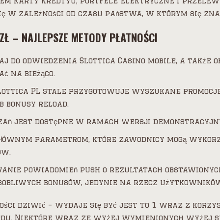
sobem karty kredtyu, portfele elektryczne i przele
się w zależności od czasu państwa, w którym się zna
 ZŁ – NAJLEPSZE METODY PŁATNOŚCI
daj do odwiedzenia Slottica Casino mobile, a także
ać na bieżąco.
lottica PL stale przygotowuje wyszukane promocje,
b bonusy reload.
ązań jest dostępne w ramach wersji demonstracyj
 głównym parametrom, które zawodnicy mogą wykor
ów.
anie powiadomień push o rezultatach obstawiony
osobliwych bonusów, jedynie na rzecz użytkowników
wości dziwić – wydaje się być jest to 1 wraz z kor
du. Niektóre wraz ze wyżej wymienionych wyżej 