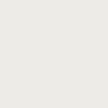
 Nagrody