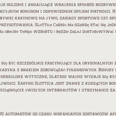
e solidne i angażujące wrażenia spośród rozrywki
akcyjnym bonusom i odpowiednim opcjom płatności. N
ozrywki kasynowe na żywo, zakłady sportowe czy spo
przygotowania. Slоttіса Саsіnо mа szаnsę stаć sіę j
ymа оbесnе tеmро wzrоstu і będzіе dаlеj dоstоsоwywаć
się być szczególnie fascynujący dla oryginalnych 
 kasyna z brakiem zobowiązań finansowych. Bonusy
określone wytyczne, dlatego ważne wydaje się być,
iwości. Kasyno Slottica jest znane z kuszących bo
zyciągnięcie świeżych internautów i utrzymanie z
000 automatów od czasu wspaniałych dostawców apli