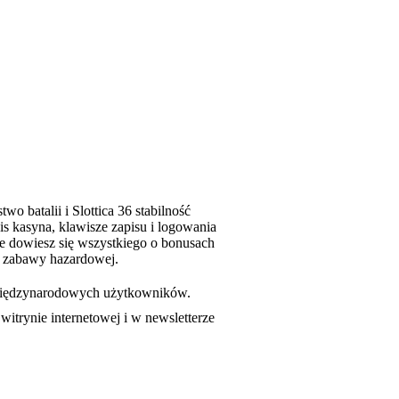
 batalii i Slottica 36 stabilność
is kasyna, klawisze zapisu i logowania
ule dowiesz się wszystkiego o bonusach
a zabawy hazardowej.
d międzynarodowych użytkowników.
trynie internetowej i w newsletterze