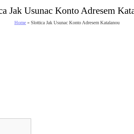
ica Jak Usunac Konto Adresem Kat
Home
»
Slottica Jak Usunac Konto Adresem Katalanou