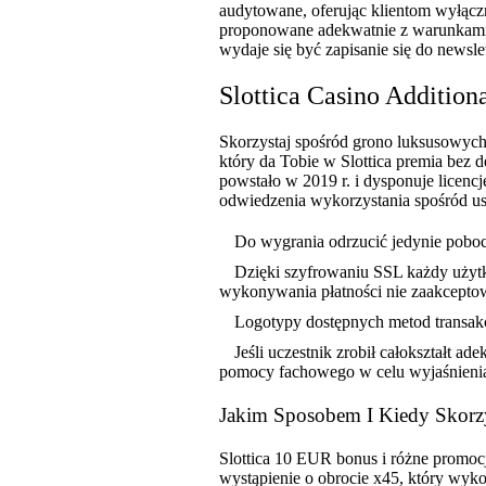
audytowane, oferując klientom wyłączni
proponowane adekwatnie z warunkami 
wydaje się być zapisanie się do newslet
Slottica Casino Addition
Skorzystaj spośród grono luksusowyc
który da Tobie w Slottica premia bez 
powstało w 2019 r. i dysponuje licenc
odwiedzenia wykorzystania spośród usł
Do wygrania odrzucić jedynie pobocz
Dzięki szyfrowaniu SSL każdy użytk
wykonywania płatności nie zaakceptow
Logotypy dostępnych metod transakc
Jeśli uczestnik zrobił całokształt a
pomocy fachowego w celu wyjaśnieni
Jakim Sposobem I Kiedy Skorz
Slottica 10 EUR bonus i różne prom
wystąpienie o obrocie x45, który wyko