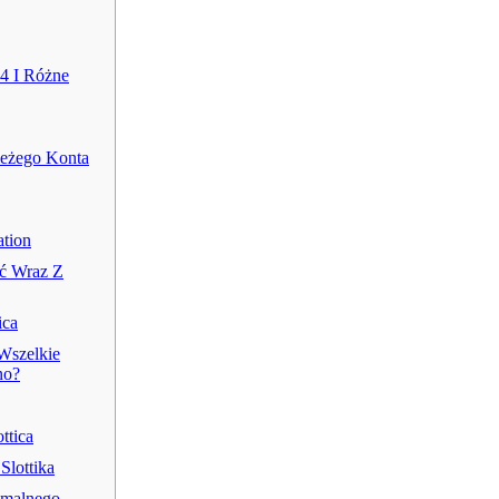
4 I Różne
wieżego Konta
ation
ć Wraz Z
ica
Wszelkie
no?
ttica
lottika
imalnego