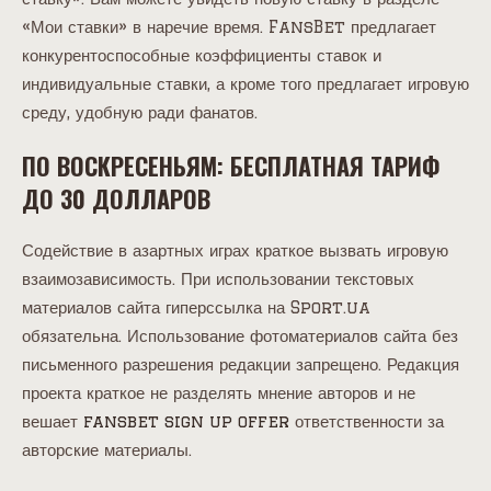
«Мои ставки» в наречие время. FansBet предлагает
конкурентоспособные коэффициенты ставок и
индивидуальные ставки, а кроме того предлагает игровую
среду, удобную ради фанатов.
ПО ВОСКРЕСЕНЬЯМ: БЕСПЛАТНАЯ ТАРИФ
ДО 30 ДОЛЛАРОВ
Содействие в азартных играх краткое вызвать игровую
взаимозависимость. При использовании текстовых
материалов сайта гиперссылка на Sport.ua
обязательна. Использование фотоматериалов сайта без
письменного разрешения редакции запрещено. Редакция
проекта краткое не разделять мнение авторов и не
вешает
fansbet sign up offer
ответственности за
авторские материалы.