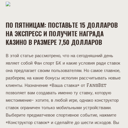
ПО ПЯТНИЦАМ: ПОСТАВЬТЕ 15 ДОЛЛАРОВ
НА ЭКСПРЕСС И ПОЛУЧИТЕ НАГРАДА
КАЗИНО В РАЗМЕРЕ 7,50 ДОЛЛАРОВ
В этой статье рассмотрено, что на сегодняшний день
являет собой Фан спорт БК и какие условия ради ставок
она предлагает своим пользователям. Но самое главное,
разберем, на какие бонусы исполин рассчитывать новые
клиенты. Назначение «Ваша ставка» от FansBet
позволяет вам создавать именно ту ставку, которую
местоимение- хотите, в любой игре, однако конструктор
ставок ограничен только мобильными устройствами.
Выберите предматчевое спортивное событие, нажмите
«Конструктор ставок» и сделайте до шести исходов. Вы