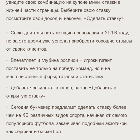
увидите свою комбинацию на купоне мини-ставки в
нижней части страницы. Выберите свою ставку,
посмотрите свой доход и, наконец, «Сделать ставку».
Свою деятельность женщина основания в 2016 году,
но за это время уже успела приобрести хорошие отзывы
от своих клиентов.
Впечатляет и глубина росписи – игроки гигант
поставить не только на победу команд, но и на
многочисленные форы, тоталы и статистику.
Добавьте результат в купон, нажав «Добавить в
открытую ставку».
Сегодня букмекер предлагает сделать ставку более
чем на 40 различных видов спорта, начиная от самого
популярного футбола, заканчивая подобный экзотикой,
как серфинг и баскетбол.