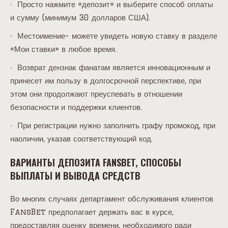
Просто нажмите «депозит» и выберите способ оплаты
и сумму (минимум 30 долларов США).
Местоимение- можете увидеть новую ставку в разделе
«Мои ставки» в любое время.
Возврат дензнак фанатам является инновационным и
принесет им пользу в долгосрочной перспективе, при
этом они продолжают преуспевать в отношении
безопасности и поддержки клиентов.
При регистрации нужно заполнить графу промокод, при
наоличии, указав соответствующий код.
ВАРИАНТЫ ДЕПОЗИТА FANSBET, СПОСОБЫ
ВЫПЛАТЫ И ВЫВОДА СРЕДСТВ
Во многих случаях департамент обслуживания клиентов
FansBet предполагает держать вас в курсе,
предоставляя оценку времени, необходимого ради