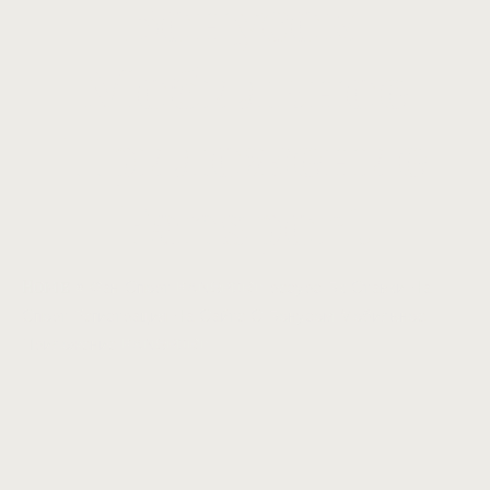
Бонусом
Мобильное
Приложение
Fansport
Home
»
Фан Спорт Fansport ресурс Бк Ставки На
Спорт Регистрация На Сайте С Бонусом Мобильное
Приложение Fansport