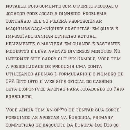
notable, pois somente com o perfil pessoal o
jogador pode jogar a dinheiro. Problema
contrário, ele só poderá proporcionar
máquinas caça-níqueis gratuitas, em quais é
impossível ganhar dinheiro actual.
Felizmente, o maniera em cuando é bastante
modestos e leva apenas diversos minutos. No
internet site carry out Pix Gamble, você tem
a possibilidade de produzir uma conta
utilizando apenas 1 formulário e o número de
CPF. Dito isto, o web site oficial do cassino
está disponível apenas para jogadores do País
brasileiro.
Você ainda tem an op??o de tentar sua sorte
possuindo as apostas na Euroliga, primary
competição de basquete da Europa. Los Dos os