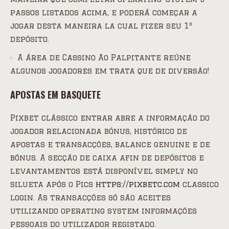
passos listados acima, e poderá começar a
jogar desta maneira la cual fizer seu 1º
depósito.
A área de Cassino Ao Palpitante reúne
algunos jogadores em trata que de diversão!
APOSTAS EM BASQUETE
Pixbet clássico entrar abre a informação do
jogador relacionada bónus, histórico de
apostas e transacções, balance genuine e de
bónus. A secção de caixa afin de depósitos e
levantamentos está disponível simply no
silueta após o Pics
https://pixbetc.com
classico
login. As transacções só são aceites
utilizando operating system informações
pessoais do utilizador registado.