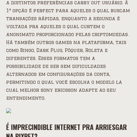
a distintos preferências carry out usuário. A
1ª opção é perfect para aqueles o qual buscam
transações rápidas, enquanto a segunda é
voltada pra aqueles o qual curtem o
anonimato proporcionado pelas criptomoedas.
Há também outros games na plataforma, tais
como Bingo, Dark Plug, Pôquer, Roleta e
diferentes. Esses formatos tem a
possibilidade de ser sem dificuldades
alternados em configurações da conta,
permitindo o qual você escolha o modelo la
cual melhor sony ericsson adapte ao seu
entendimento.
É IMPRECINDIBLE INTERNET PRA ARRIESGAR
NA PIXBET?