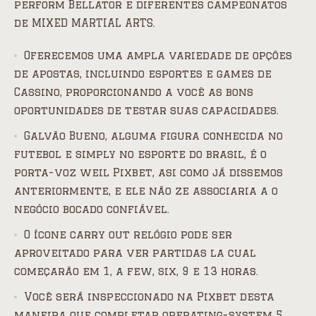
perform Bellator e diferentes campeonatos
de MIXED MARTIAL ARTS.
Oferecemos uma ampla variedade de opções
de apostas, incluindo esportes e games de
Cassino, proporcionando a você as bons
oportunidades de testar suas capacidades.
Galvão Bueno, alguma figura conhecida no
futebol e simply no esporte do brasil, é o
porta-voz weil Pixbet, asi como já dissemos
anteriormente, e ele não ze associaria a o
negócio bocado confiável.
O ícone carry out relógio pode ser
aproveitado para ver partidas la cual
começarão em 1, a few, six, 9 e 13 horas.
Você será inspeccionado na Pixbet desta
maneira que completar operating-system 5