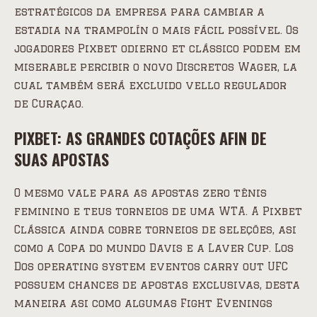
estratégicos da empresa para cambiar a
estadia na trampolín o mais fácil possível. Os
jogadores Pixbet odierno et clássico podem em
miserable percibir o novo Discretos Wager, la
cual também será excluido vello regulador
de Curaçao.
PIXBET: AS GRANDES COTAÇÕES AFIN DE
SUAS APOSTAS
O mesmo vale para as apostas zero tênis
feminino e teus torneios de uma WTA. A Pixbet
Clássica ainda cobre torneios de seleções, asi
como a Copa do mundo Davis e a Laver Cup. Los
Dos operating system eventos carry out UFC
possuem chances de apostas exclusivas, desta
maneira asi como algumas Fight Evenings